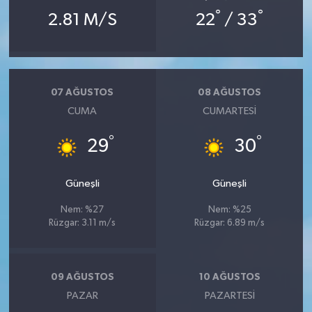
°
°
2.81 M/S
22
/ 33
07 AĞUSTOS
08 AĞUSTOS
CUMA
CUMARTESI
°
°
29
30
Güneşli
Güneşli
Nem: %27
Nem: %25
Rüzgar: 3.11 m/s
Rüzgar: 6.89 m/s
09 AĞUSTOS
10 AĞUSTOS
PAZAR
PAZARTESI