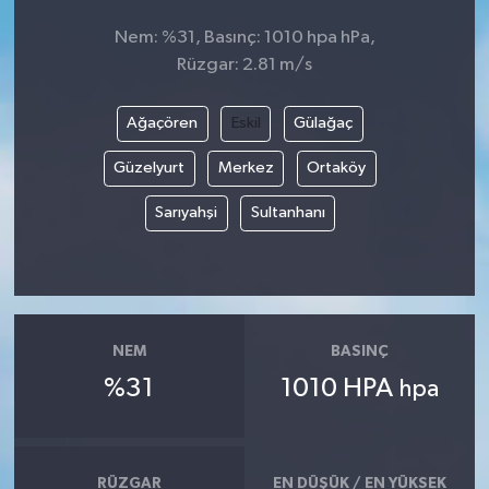
Nem: %31, Basınç: 1010 hpa hPa,
Rüzgar: 2.81 m/s
Ağaçören
Eskil
Gülağaç
Güzelyurt
Merkez
Ortaköy
Sarıyahşi
Sultanhanı
NEM
BASINÇ
%31
1010 HPA
hpa
RÜZGAR
EN DÜŞÜK / EN YÜKSEK