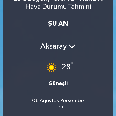
Hava Durumu Tahmini
Spor
Yaşam
ŞU AN
Aksaray
°
28
Güneşli
06 Ağustos Perşembe
11:30