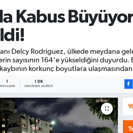
da Kabus Büyüyor
ldi!
kanı Delcy Rodriguez, ülkede meydana gel
in sayısının 164'e yükseldiğini duyurdu. E
 kaybının korkunç boyutlara ulaşmasından e
1
1 DK
PAYLAŞIM
OKUNMA SÜRESI
Y
T