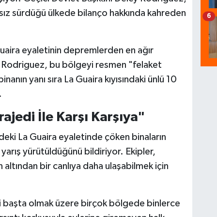
ksız sürdüğü ülkede bilanço hakkında kahreden
6
uaira eyaletinin depremlerden en ağır
 Rodriguez, bu bölgeyi resmen "felaket
inanın yanı sıra La Guaira kıyısındaki ünlü 10
.
ajedi İle Karşı Karşıya"
ydeki La Guaira eyaletinde çöken binaların
arış yürütüldüğünü bildiriyor. Ekipler,
n altından bir canlıya daha ulaşabilmek için
i başta olmak üzere birçok bölgede binlerce