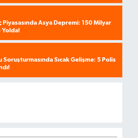
aç Piyasasında Asya Depremi: 150 Milyar
 Yolda!
u Soruşturmasında Sıcak Gelişme: 5 Polis
ndı!