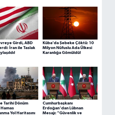
vreye Girdi, ABD
Küba’da Şebeke Çöktü: 10
erdi: İran ile Taslak
Milyon Nüfuslu Ada Ülkesi
ylaşıldı!
Karanlığa Gömüldü!
e Tarihi Dönüm
Cumhurbaşkanı
: Hamas
Erdoğan'dan Lübnan
anma Yol Haritasını
Mesajı: "Güvenlik ve