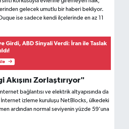
arsıntı korkusuyla evlerine giremeyen halk,
rinden gelecek umutlu bir haberi bekliyor.
que ise sadece kendi ilçelerinde en az 11
 Girdi, ABD Sinyali Verdi: İran ile Taslak
ldı!
üle
gi Akışını Zorlaştırıyor"
nternet bağlantısı ve elektrik altyapısında da
İnternet izleme kuruluşu NetBlocks, ülkedeki
emen ardından normal seviyenin yüzde 59'una