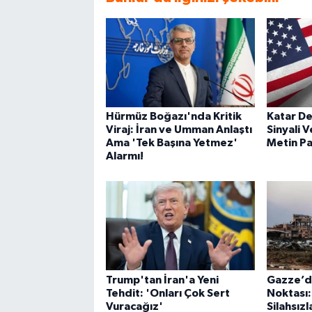
Hürmüz Boğazı'nda Kritik
Katar De
Viraj: İran ve Umman Anlaştı
Sinyali V
Ama 'Tek Başına Yetmez'
Metin Pa
Alarmı!
Trump'tan İran'a Yeni
Gazze’d
Tehdit: 'Onları Çok Sert
Noktası
Vuracağız'
Silahsızl