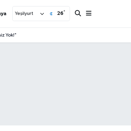
°
26
nya
Yeşilyurt
iz Yok!"