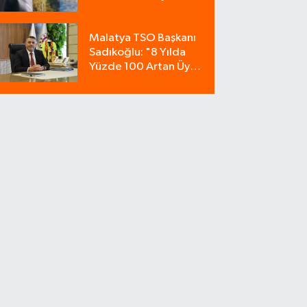
kapılan bir kişi
yaşamını yitirdi
Malatya TSO Başkanı
Sadıkoğlu: "8 Yılda
Yüzde 100 Artan Üye
Sayımız Güvenin
Göstergesidir"