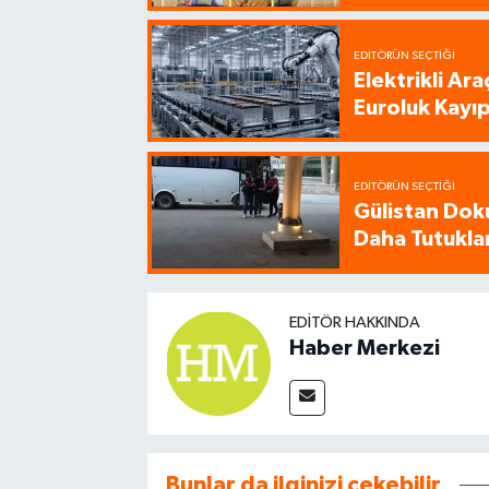
EDITÖRÜN SEÇTIĞI
Elektrikli Ar
Euroluk Kayıp
EDITÖRÜN SEÇTIĞI
Gülistan Dok
Daha Tutukla
EDITÖR HAKKINDA
Haber Merkezi
Bunlar da ilginizi çekebilir