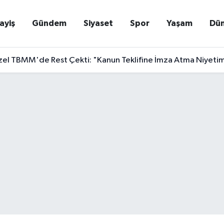
ayiş
Gündem
Siyaset
Spor
Yaşam
Dü
el TBMM'de Rest Çekti: "Kanun Teklifine İmza Atma Niyetim