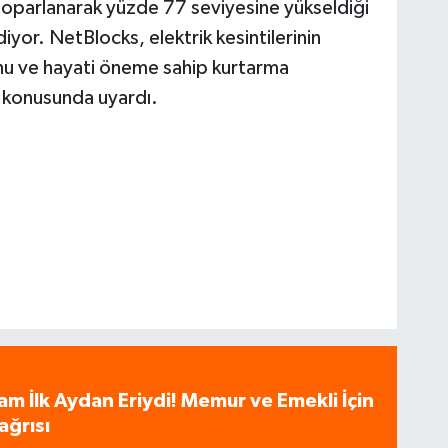
 toparlanarak yüzde 77 seviyesine yükseldiği
iyor. NetBlocks, elektrik kesintilerinin
nu ve hayati öneme sahip kurtarma
ı konusunda uyardı.
am İlk Aydan Eriydi! Memur ve Emekli İçin
ağrısı