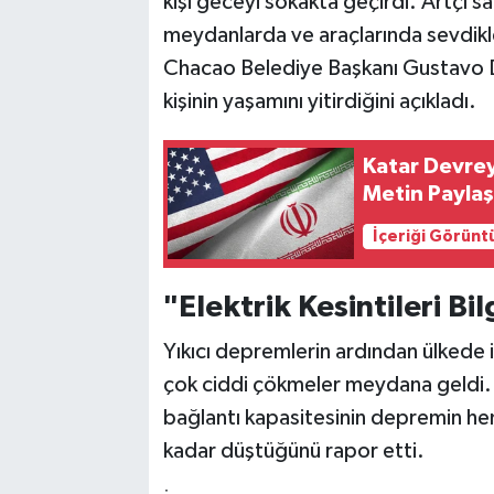
kişi geceyi sokakta geçirdi. Artçı s
meydanlarda ve araçlarında sevdikle
Chacao Belediye Başkanı Gustavo Du
kişinin yaşamını yitirdiğini açıkladı.
Katar Devreye
Metin Paylaşı
İçeriği Görünt
"Elektrik Kesintileri Bil
Yıkıcı depremlerin ardından ülkede i
çok ciddi çökmeler meydana geldi. 
bağlantı kapasitesinin depremin h
kadar düştüğünü rapor etti.