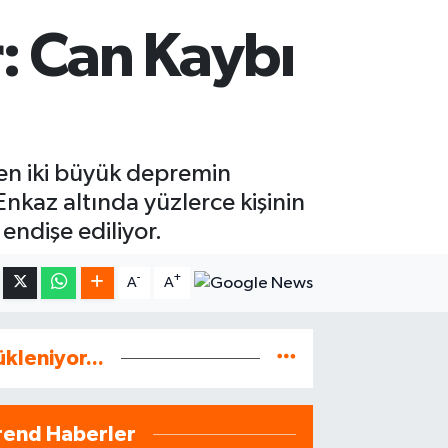
: Can Kaybı
en iki büyük depremin
nkaz altında yüzlerce kişinin
ndişe ediliyor.
-
+
A
A
ükleniyor...
rend Haberler