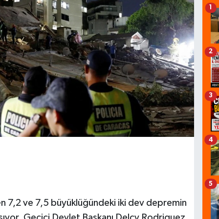
1
2
3
4
5
 7,2 ve 7,5 büyüklüğündeki iki dev depremin
aşıyor. Geçici Devlet Başkanı Delcy Rodriguez,