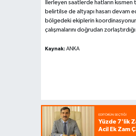
İlerleyen saatlerde hatların kısmen
belirtilse de altyapı hasarı devam ed
bölgedeki ekiplerin koordinasyonu
çalışmalarını doğrudan zorlaştırdığ
Kaynak:
ANKA
EDITÖRÜN SEÇTIĞI
Yüzde 7'lik Z
Acil Ek Zam Ç