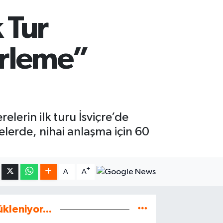
 Tur
erleme”
lerin ilk turu İsviçre’de
erde, nihai anlaşma için 60
-
+
A
A
ükleniyor...