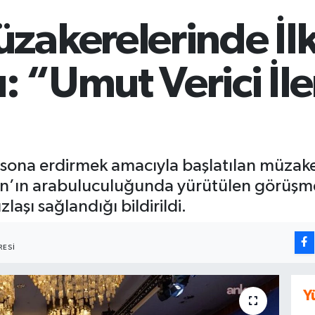
zakerelerinde İlk
 “Umut Verici İl
 sona erdirmek amacıyla başlatılan müzakere
n’ın arabuluculuğunda yürütülen görüşmel
laşı sağlandığı bildirildi.
ESI
Y