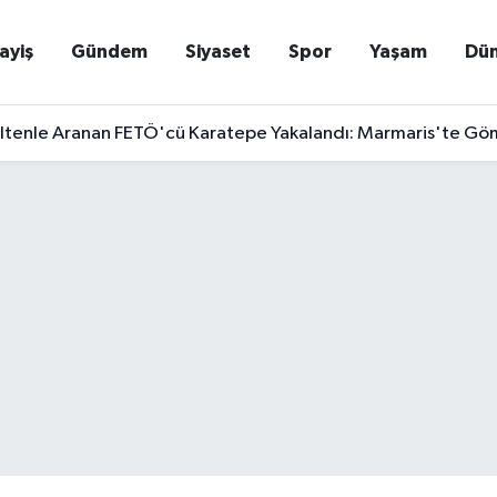
ayiş
Gündem
Siyaset
Spor
Yaşam
Dü
ltenle Aranan FETÖ'cü Karatepe Yakalandı: Marmaris'te Gömdüğü S