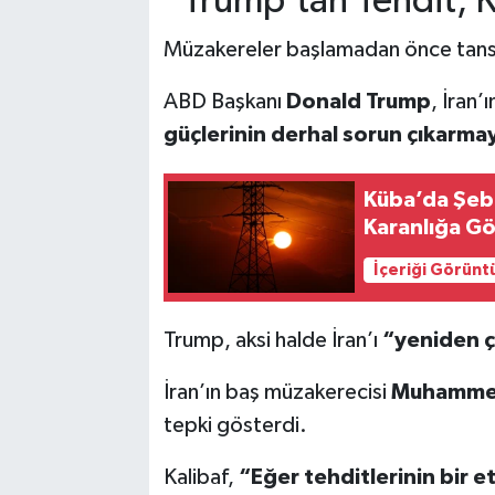
“Trump’tan Tehdit, K
Müzakereler başlamadan önce tansi
ABD Başkanı
Donald Trump
, İran’
güçlerinin derhal sorun çıkarmay
Küba’da Şebe
Karanlığa G
İçeriği Görünt
Trump, aksi halde İran’ı
“yeniden ç
İran’ın baş müzakerecisi
Muhammed
tepki gösterdi.
Kalibaf,
“Eğer tehditlerinin bir e