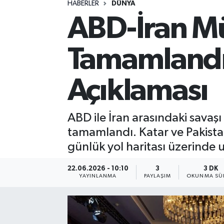
HABERLER
DÜNYA
ABD-İran Mü
Spor
Yaşam
Tamamlandı:
Açıklaması
ABD ile İran arasındaki savaşı
tamamlandı. Katar ve Pakista
günlük yol haritası üzerinde uz
22.06.2026 - 10:10
3
3 DK
YAYINLANMA
PAYLAŞIM
OKUNMA SÜR