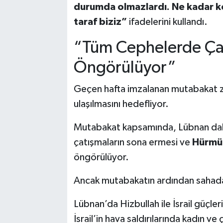
durumda olmazlardı. Ne kadar k
taraf biziz”
ifadelerini kullandı.
“Tüm Cephelerde Çat
Öngörülüyor”
Geçen hafta imzalanan mutabakat za
ulaşılmasını hedefliyor.
Mutabakat kapsamında, Lübnan dah
çatışmaların sona ermesi ve
Hürmüz
öngörülüyor.
Ancak mutabakatın ardından sahad
Lübnan’da Hizbullah ile İsrail güçler
İsrail’in hava saldırılarında kadın v