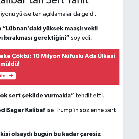
alibaf’tan Sert Yanıt”
yonu yükselten açıklamalar da geldi.
ın
“Lübnan’daki yüksek maaşlı vekil
ı bırakması gerektiğini”
söyledi.
ke Çöktü: 10 Milyon Nüfuslu Ada Ülkesi
ömüldü!
üle
ok sert şekilde vurmakla”
tehdit etti.
 Bager Kalibaf
ise Trump’ın sözlerine sert
tkisi olsaydı bugün bu kadar çaresiz