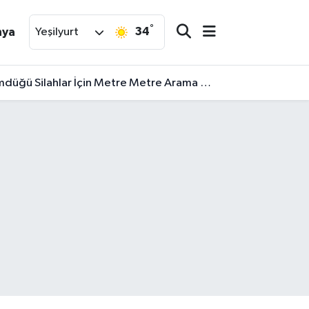
°
34
nya
Yeşilyurt
ilahlar İçin Metre Metre Arama Başlatıldı