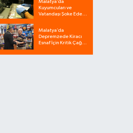
Malatya’da
Kuyumcuları ve
Vatandaşı Şoke Eden
Operasyon: 9
Milyonluk Tuzağı Polis
Malatya’da
Bozdu!
Depremzede Kiracı
Esnaf İçin Kritik Çağrı:
"Kalan İş Yerleri
Onlara Satılsın!"