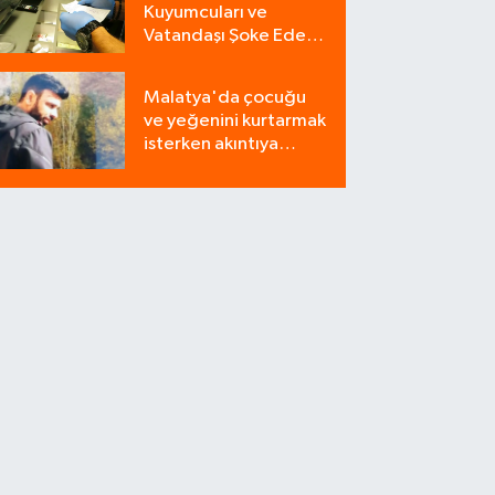
Kuyumcuları ve
Vatandaşı Şoke Eden
Operasyon: 9
Milyonluk Tuzağı Polis
Malatya'da çocuğu
Bozdu!
ve yeğenini kurtarmak
isterken akıntıya
kapılan bir kişi
yaşamını yitirdi