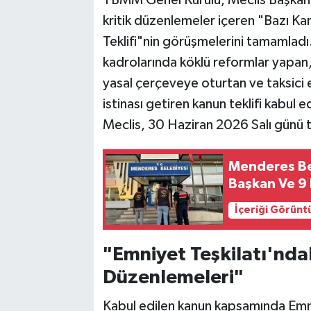
TBMM Genel Kurulu, Meclis Başkanve
kritik düzenlemeler içeren "Bazı Ka
Teklifi"nin görüşmelerini tamamladı
kadrolarında köklü reformlar yapan, i
yasal çerçeveye oturtan ve taksici es
istinası getiren kanun teklifi kabul 
Meclis, 30 Haziran 2026 Salı günü t
Menderes Bel
Başkan Ve 9 
İçeriği Görünt
"Emniyet Teşkilatı'nd
Düzenlemeleri"
Kabul edilen kanun kapsamında Emni