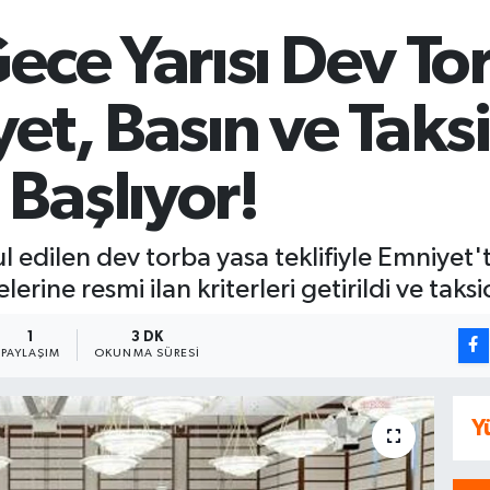
ece Yarısı Dev To
et, Basın ve Taksic
Başlıyor!
ilen dev torba yasa teklifiyle Emniyet'te
elerine resmi ilan kriterleri getirildi ve taks
1
3 DK
PAYLAŞIM
OKUNMA SÜRESI
Y