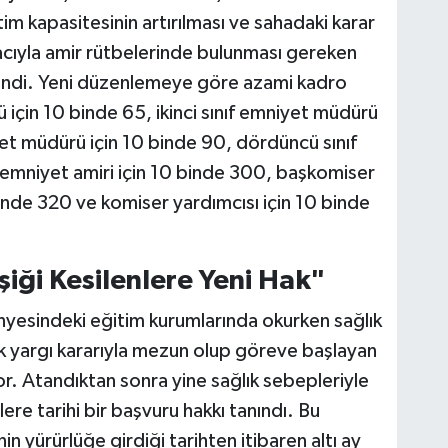
tim kapasitesinin artırılması ve sahadaki karar
macıyla amir rütbelerinde bulunması gereken
lendi. Yeni düzenlemeye göre azami kadro
ü için 10 binde 65, ikinci sınıf emniyet müdürü
yet müdürü için 10 binde 90, dördüncü sınıf
emniyet amiri için 10 binde 300, başkomiser
binde 320 ve komiser yardımcısı için 10 binde
şiği Kesilenlere Yeni Hak"
yesindeki eğitim kurumlarında okurken sağlık
ncak yargı kararıyla mezun olup göreve başlayan
or. Atandıktan sonra yine sağlık sebepleriyle
ere tarihi bir başvuru hakkı tanındı. Bu
 yürürlüğe girdiği tarihten itibaren altı ay