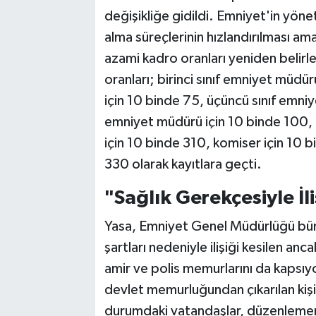
değişikliğe gidildi. Emniyet'in yöne
alma süreçlerinin hızlandırılması a
azami kadro oranları yeniden belir
oranları; birinci sınıf emniyet müdür
için 10 binde 75, üçüncü sınıf emni
emniyet müdürü için 10 binde 100, 
için 10 binde 310, komiser için 10 
330 olarak kayıtlara geçti.
"Sağlık Gerekçesiyle İli
Yasa, Emniyet Genel Müdürlüğü bün
şartları nedeniyle ilişiği kesilen a
amir ve polis memurlarını da kapsıy
devlet memurluğundan çıkarılan kişil
durumdaki vatandaşlar, düzenlemenin