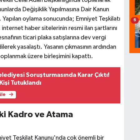
kili Celal Adan başkanlığında toplanarak
nunlarda Değişiklik Yapılmasına Dair Kanun
. Yapılan oylama sonucunda; Emniyet Teşkilatı
6
nternet haber sitelerinin resmi ilan şartlarını
nafının ticari plaka satışlarına dev vergi
edilerek yasalaştı. Yasanın çıkmasının ardından
oplanmak üzere birleşimini kapattı.
ediyesi Soruşturmasında Karar Çıktı!
Kişi Tutuklandı
üle
aki Kadro ve Atama
yet Teşkilat Kanunu'nda çok önemli bir