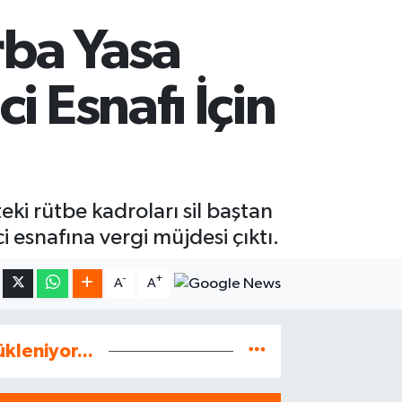
rba Yasa
i Esnafı İçin
ki rütbe kadroları sil baştan
ici esnafına vergi müjdesi çıktı.
-
+
A
A
ükleniyor...