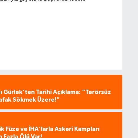
 Gürlek'ten Tarihi Açıklama: "Terörsüz
 Şafak Sökmek Üzere!"
tik Füze ve İHA'larla Askeri Kampları
 Fazla Ölü Var!