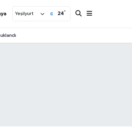
°
24
nya
Yeşilyurt
tuklandı