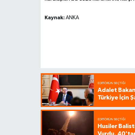
Kaynak:
ANKA
EDITÖRÜN SEÇTIĞI
Adalet Bakanı
Türkiye İçin
EDITÖRÜN SEÇTIĞI
Husiler Balis
Vurdu, 40'tan