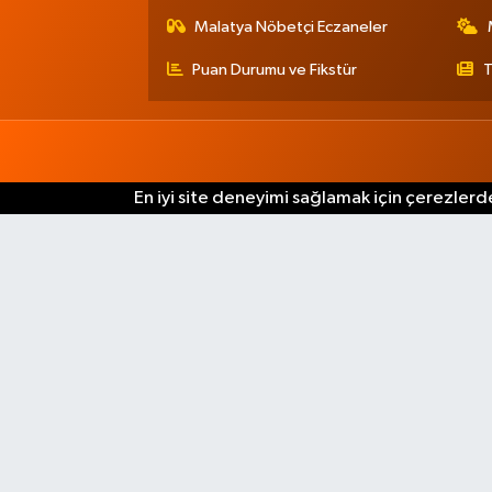
Malatya Nöbetçi Eczaneler
Puan Durumu ve Fikstür
T
En iyi site deneyimi sağlamak için çerezlerde