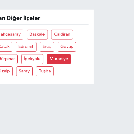
an Diğer İlçeler
Bahçesaray
Başkale
Çaldiran
Çatak
Edremit
Erciş
Gevaş
Gürpinar
İpekyolu
Muradiye
Özalp
Saray
Tuşba