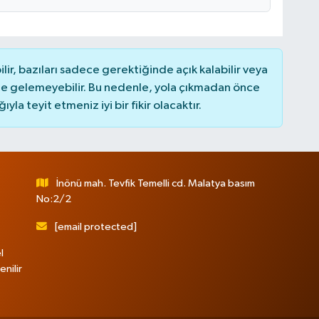
r, bazıları sadece gerektiğinde açık kalabilir veya
 gelemeyebilir. Bu nedenle, yola çıkmadan önce
la teyit etmeniz iyi bir fikir olacaktır.
İnönü mah. Tevfik Temelli cd. Malatya basım
No:2/2
[email protected]
l
nilir