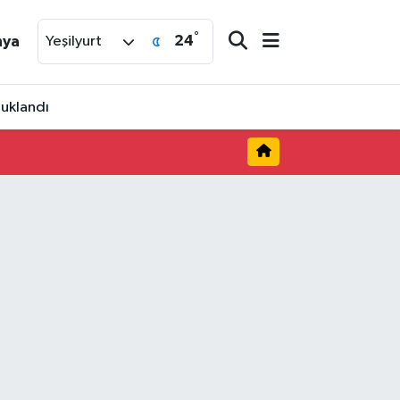
°
24
nya
Yeşilyurt
tuklandı