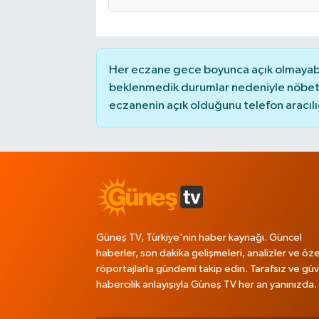
Her eczane gece boyunca açık olmayabili
beklenmedik durumlar nedeniyle nöbete
eczanenin açık olduğunu telefon aracılığıy
Güneş TV, Türkiye'nin haber kaynağı. Güncel
haberler, son dakika gelişmeleri, analizler ve öze
röportajlarla gündemi takip edin. Tarafsız ve güve
habercilik anlayışıyla Güneş TV her an yanınızda.