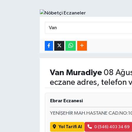
Spor
Yaşam
Van
Muradiye
08 Ağus
eczane adres, telefon 
Ebrar Eczanesi
YENİŞEHİR MAH.HASTANE CAD.NO:1
Yol Tarifi Al
0 (546) 403 34 69