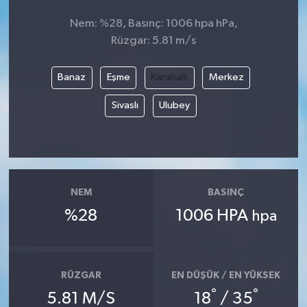
Nem: %28, Basınç: 1006 hpa hPa,
Rüzgar: 5.81 m/s
Banaz
Eşme
Karahallı
Merkez
Sivaslı
Ulubey
NEM
BASINÇ
%28
1006 HPA
hpa
RÜZGAR
EN DÜŞÜK / EN YÜKSEK
°
°
5.81 M/S
18
/ 35