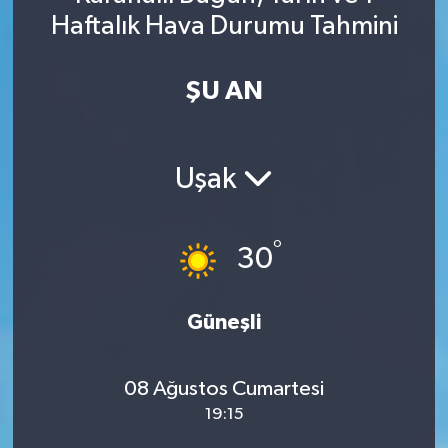
Haftalık Hava Durumu Tahmini
Spor
Yaşam
ŞU AN
Uşak
°
30
Güneşli
08 Ağustos Cumartesi
19:15