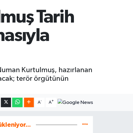
muş Tarih
masıyla
Numan Kurtulmuş, hazırlanan
acak; terör örgütünün
-
+
A
A
ükleniyor...