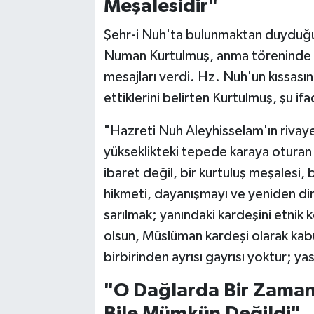
Meşalesidir"
Şehr-i Nuh'ta bulunmaktan duyduğu
Numan Kurtulmuş, anma töreninde y
mesajları verdi. Hz. Nuh'un kıssas
ettiklerini belirten Kurtulmuş, şu ifa
"Hazreti Nuh Aleyhisselam'ın rivaye
yükseklikteki tepede karaya oturan g
ibaret değil, bir kurtuluş meşalesi, 
hikmeti, dayanışmayı ve yeniden diri
sarılmak; yanındaki kardeşini etnik k
olsun, Müslüman kardeşi olarak kab
birbirinden ayrısı gayrısı yoktur; ya
"O Dağlarda Bir Zamanl
Bile Mümkün Değildi"