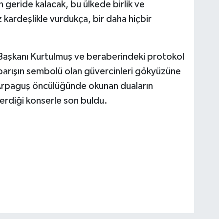
n geride kalacak, bu ülkede birlik ve
 kardeşlikle vurdukça, bir daha hiçbir
"
aşkanı Kurtulmuş ve beraberindeki protokol
la barışın sembolü olan güvercinleri gökyüzüne
i Arpaguş öncülüğünde okunan duaların
erdiği konserle son buldu.