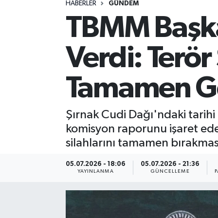
HABERLER
GÜNDEM
TBMM Başka
Spor
Yaşam
Verdi: Terör
Tamamen Ge
Şırnak Cudi Dağı'ndaki tari
komisyon raporunu işaret ede
silahlarını tamamen bırakması 
05.07.2026 - 18:06
05.07.2026 - 21:36
YAYINLANMA
GÜNCELLEME
P