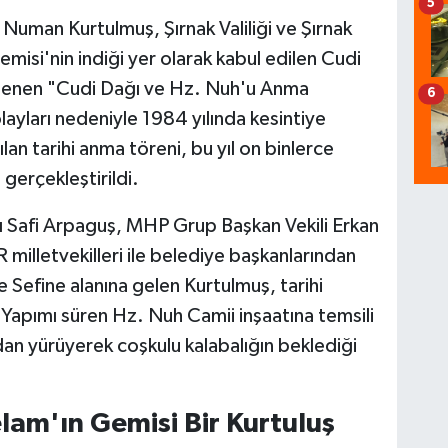
5
 Numan Kurtulmuş, Şırnak Valiliği ve Şırnak
misi'nin indiği yer olarak kabul edilen Cudi
lenen "Cudi Dağı ve Hz. Nuh'u Anma
6
layları nedeniyle 1984 yılında kesintiye
n tarihi anma töreni, bu yıl on binlerce
gerçekleştirildi.
nı Safi Arpaguş, MHP Grup Başkan Vekili Erkan
illetvekilleri ile belediye başkanlarından
e Sefine alanına gelen Kurtulmuş, tarihi
. Yapımı süren Hz. Nuh Camii inşaatına temsili
dan yürüyerek coşkulu kalabalığın beklediği
lam'ın Gemisi Bir Kurtuluş