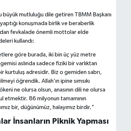
 büyük mutluluğu dile getiren TBMM Başkanı
aptığı konuşmada birlik ve beraberlik
ından fevkalade önemli mottolar elde
deleri kullandı:
tlere göre burada, iki bin üç yüz metre
emisi aslında sadece fiziki bir varlıktan
bir kurtuluş adresidir. Biz o gemiden sabrı,
lmeyi öğrendik. Allah'ın ipine sımsıkı
ökeni ne olursa olsun, anasının dili ne olursa
ul etmektir. 86 milyonun tamamının
sımız bir, düğünümüz, halayımız birdir."
ar İnsanların Piknik Yapması