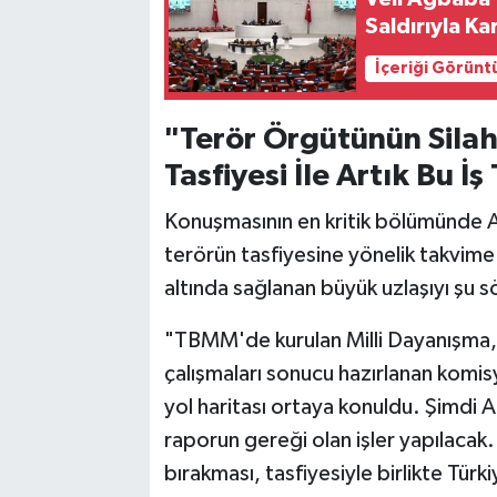
Saldırıyla Ka
İçeriği Görünt
"Terör Örgütünün Sila
Tasfiyesi İle Artık Bu 
Konuşmasının en kritik bölümünde A
terörün tasfiyesine yönelik takvim
altında sağlanan büyük uzlaşıyı şu söz
"TBMM'de kurulan Milli Dayanışma
çalışmaları sonucu hazırlanan komisy
yol haritası ortaya konuldu. Şimdi A
raporun gereği olan işler yapılacak
bırakması, tasfiyesiyle birlikte Türk