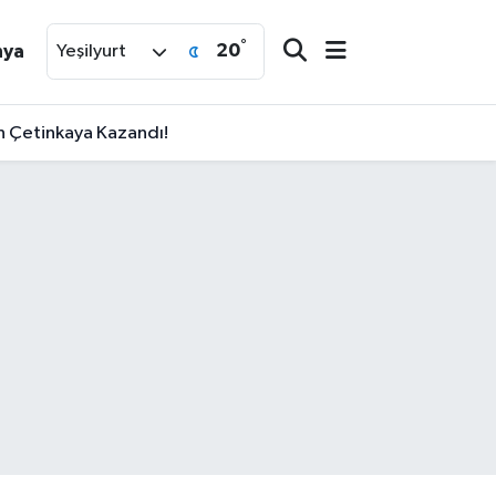
°
20
nya
Yeşilyurt
an Çetinkaya Kazandı!