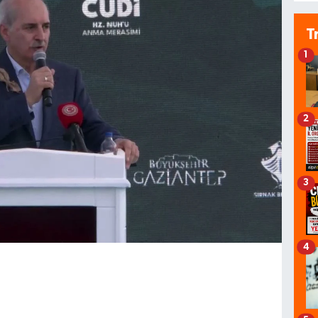
T
1
2
3
4