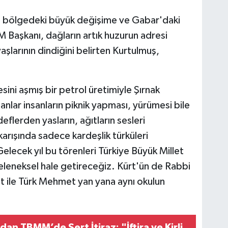
 bölgedeki büyük değişime ve Gabar'daki
 Başkanı, dağların artık huzurun adresi
şlarının dindiğini belirten Kurtulmuş,
ini aşmış bir petrol üretimiyle Şırnak
nlar insanların piknik yapması, yürümesi bile
flerden yasların, ağıtların sesleri
arışında sadece kardeşlik türküleri
elecek yıl bu törenleri Türkiye Büyük Millet
eleneksel hale getireceğiz. Kürt'ün de Rabbi
et ile Türk Mehmet yan yana aynı okulun
an TBMM’de Sert İtiraz: "İftira ve Kirli