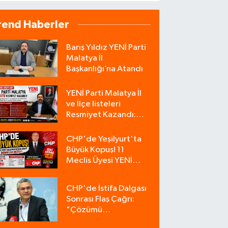
rend Haberler
Barış Yıldız YENİ Parti
Malatya İl
Başkanlığı’na Atandı
YENİ Parti Malatya İl
ve İlçe listeleri
Resmiyet Kazandı:
İşte Tam Liste
CHP'de Yeşilyurt'ta
Büyük Kopuş! 11
Meclis Üyesi YENİ
Parti'ye Katıldı, CHP
Tek Üyeyle Kaldı
CHP'de İstifa Dalgası
Sonrası Flaş Çağrı:
"Çözümü
Bulacağımız Tek