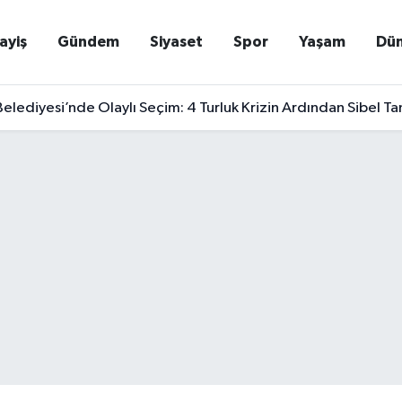
ayiş
Gündem
Siyaset
Spor
Yaşam
Dü
elediyesi’nde Olaylı Seçim: 4 Turluk Krizin Ardından Sibel T