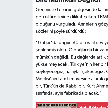
Geçmişte terörün gölgesinde kalan
petrol üretimine dikkat çeken TBMM
olduğunu vurguladı. Annelerin gözya
sözlerini şöyle sürdürdü:
"Gabar'da bugün 80 bin varil seviyes
şenlenmiş oldu. O dağlarda bir zama
mümkün değildi. Bu dağlarda artık de
yükselmeyecek. Türkiye'nin her bir k
söyleyeceğiz, halaylar çekeceğiz. G
Meclisi'nin tam himayesine alarak g
bir, Türk'ün de Rabbi bir. Kürt Ahm
sınıfında, aynı fabrikada olacak."
Veli Ağbaba’d