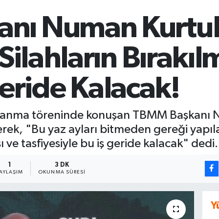
nı Numan Kurtul
 Silahların Bırakıl
ride Kalacak!
hi anma töreninde konuşan TBMM Başkanı 
rek, "Bu yaz ayları bitmeden gereği yapıl
ve tasfiyesiyle bu iş geride kalacak" dedi.
1
3 DK
AYLAŞIM
OKUNMA SÜRESI
Y