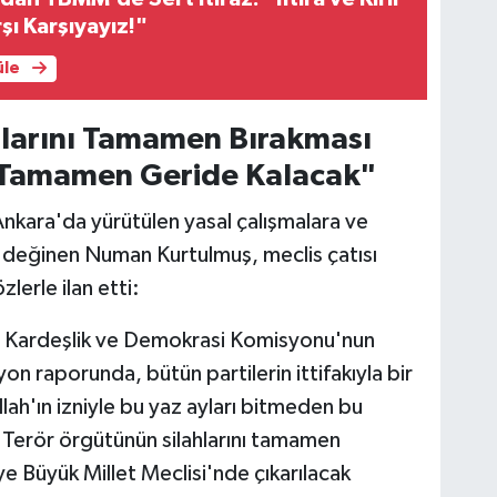
rşı Karşıyayız!"
üle
hlarını Tamamen Bırakması
İş Tamamen Geride Kalacak"
nkara'da yürütülen yasal çalışmalara ve
e değinen Numan Kurtulmuş, meclis çatısı
lerle ilan etti:
, Kardeşlik ve Demokrasi Komisyonu'nun
on raporunda, bütün partilerin ittifakıyla bir
llah'ın izniyle bu yaz ayları bitmeden bu
. Terör örgütünün silahlarını tamamen
iye Büyük Millet Meclisi'nde çıkarılacak