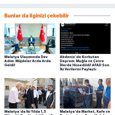
Bunlar da ilginizi çekebilir
Malatya Ulaşımında Dev
Akdeniz'de Korkutan
Adım: Müjdeler Arda Arda
Deprem: Muğla ve Çevre
Geldi!
İllerde Hissedildi! AFAD Son
İki Verilerini Paylaştı
Malatya'da İki Yılda 1,5
Malatya’da Market, Kafe ve