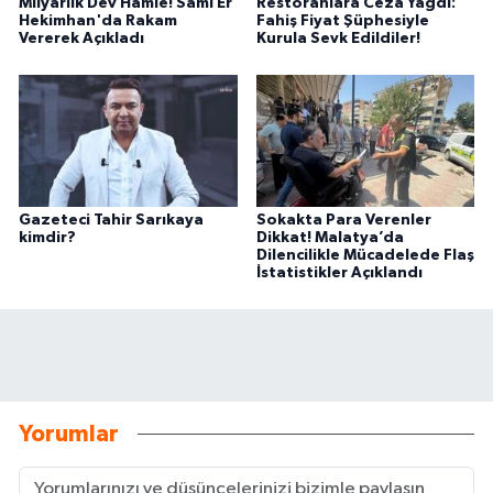
Milyarlık Dev Hamle! Sami Er
Restoranlara Ceza Yağdı:
Hekimhan'da Rakam
Fahiş Fiyat Şüphesiyle
Vererek Açıkladı
Kurula Sevk Edildiler!
Gazeteci Tahir Sarıkaya
Sokakta Para Verenler
kimdir?
Dikkat! Malatya’da
Dilencilikle Mücadelede Flaş
İstatistikler Açıklandı
Yorumlar