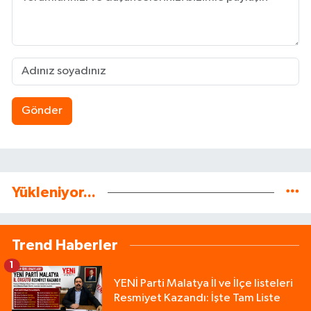
Gönder
Yükleniyor...
Trend Haberler
1
YENİ Parti Malatya İl ve İlçe listeleri
Resmiyet Kazandı: İşte Tam Liste