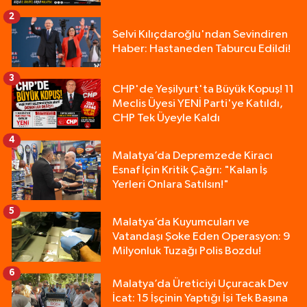
2
Selvi Kılıçdaroğlu'ndan Sevindiren
Haber: Hastaneden Taburcu Edildi!
3
CHP'de Yeşilyurt'ta Büyük Kopuş! 11
Meclis Üyesi YENİ Parti'ye Katıldı,
CHP Tek Üyeyle Kaldı
4
Malatya’da Depremzede Kiracı
Esnaf İçin Kritik Çağrı: "Kalan İş
Yerleri Onlara Satılsın!"
5
Malatya’da Kuyumcuları ve
Vatandaşı Şoke Eden Operasyon: 9
Milyonluk Tuzağı Polis Bozdu!
6
Malatya’da Üreticiyi Uçuracak Dev
İcat: 15 İşçinin Yaptığı İşi Tek Başına