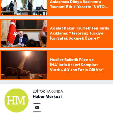
Anlaşması Dünya Basınında
Tsunami Etkisi Yarattı: 'NATO
Tarzı Üçlü İttifak!'
Adalet Bakanı Gürlek'ten Tarihi
Açıklama: "Terörsüz Türkiye
İçin Şafak Sökmek Üzere!"
Husiler Balistik Füze ve
İHA'larla Askeri Kampları
Vurdu, 40'tan Fazla Ölü Var!
EDITÖR HAKKINDA
Haber Merkezi