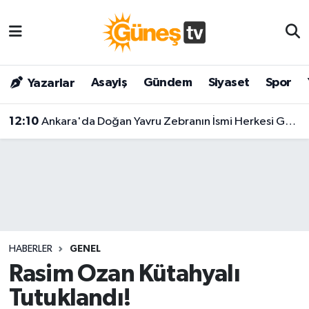
Asayiş
Malatya Nöbetçi Eczaneler
Asayiş
Gündem
Siyaset
Spor
Yazarlar
Bilim & Teknoloji
Malatya Hava Durumu
12:10
Ankara'da Doğan Yavru Zebranın İsmi Herkesi Gülümsetti: Tercih Edilen Ad 'Pijamalı' Oldu!
Dünya
Malatya Namaz Vakitleri
Eğitim
Malatya Trafik Yoğunluk Haritası
Gündem
Süper Lig Puan Durumu ve Fikstür
Kültür & Sanat
Tüm Manşetler
HABERLER
GENEL
Magazin
Son Dakika Haberleri
Rasim Ozan Kütahyalı
Tutuklandı!
Siyaset
Haber Arşivi