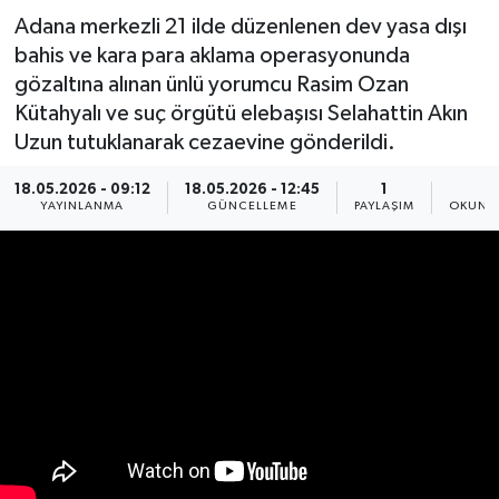
Adana merkezli 21 ilde düzenlenen dev yasa dışı
Spor
bahis ve kara para aklama operasyonunda
gözaltına alınan ünlü yorumcu Rasim Ozan
Yaşam
Kütahyalı ve suç örgütü elebaşısı Selahattin Akın
Uzun tutuklanarak cezaevine gönderildi.
18.05.2026 - 09:12
18.05.2026 - 12:45
1
1
YAYINLANMA
GÜNCELLEME
PAYLAŞIM
OKUNMA