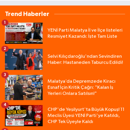
Trend Haberler
1
YENİ Parti Malatya İl ve İlçe listeleri
Resmiyet Kazandı: İşte Tam Liste
2
Selvi Kılıçdaroğlu'ndan Sevindiren
Haber: Hastaneden Taburcu Edildi!
3
Malatya’da Depremzede Kiracı
Esnaf İçin Kritik Çağrı: "Kalan İş
Yerleri Onlara Satılsın!"
4
CHP'de Yeşilyurt'ta Büyük Kopuş! 11
Meclis Üyesi YENİ Parti'ye Katıldı,
CHP Tek Üyeyle Kaldı