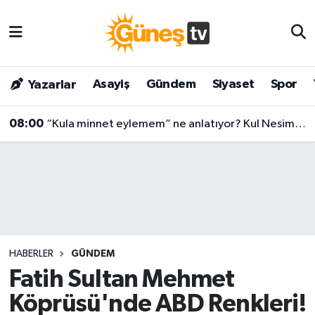
Asayiş
Malatya Nöbetçi Eczaneler
Asayiş
Gündem
Siyaset
Spor
Yazarlar
Bilim & Teknoloji
Malatya Hava Durumu
08:00
“Kula minnet eylemem” ne anlatıyor? Kul Nesimi’nin yüzyılları aşan mesajı
Dünya
Malatya Namaz Vakitleri
Eğitim
Malatya Trafik Yoğunluk Haritası
Gündem
Süper Lig Puan Durumu ve Fikstür
Kültür & Sanat
Tüm Manşetler
HABERLER
GÜNDEM
Magazin
Son Dakika Haberleri
Fatih Sultan Mehmet
Köprüsü'nde ABD Renkleri!
Siyaset
Haber Arşivi