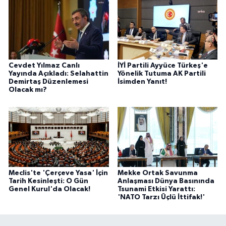
Cevdet Yılmaz Canlı
İYİ Partili Ayyüce Türkeş'e
Yayında Açıkladı: Selahattin
Yönelik Tutuma AK Partili
Demirtaş Düzenlemesi
İsimden Yanıt!
Olacak mı?
Meclis'te 'Çerçeve Yasa' İçin
Mekke Ortak Savunma
Tarih Kesinleşti: O Gün
Anlaşması Dünya Basınında
Genel Kurul'da Olacak!
Tsunami Etkisi Yarattı:
'NATO Tarzı Üçlü İttifak!'