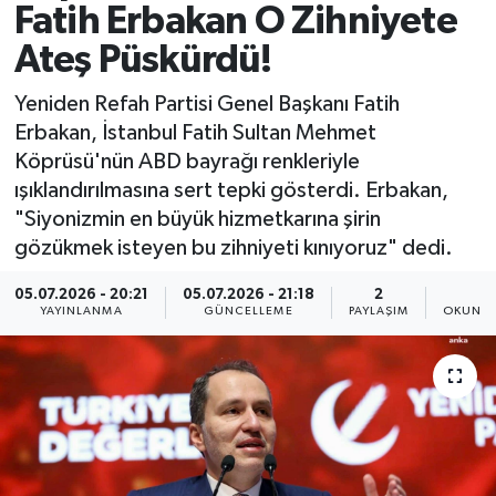
Fatih Erbakan O Zihniyete
Spor
Ateş Püskürdü!
Yaşam
Yeniden Refah Partisi Genel Başkanı Fatih
Erbakan, İstanbul Fatih Sultan Mehmet
Köprüsü'nün ABD bayrağı renkleriyle
ışıklandırılmasına sert tepki gösterdi. Erbakan,
"Siyonizmin en büyük hizmetkarına şirin
gözükmek isteyen bu zihniyeti kınıyoruz" dedi.
05.07.2026 - 20:21
05.07.2026 - 21:18
2
1
YAYINLANMA
GÜNCELLEME
PAYLAŞIM
OKUNMA