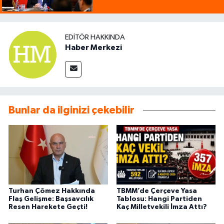
EDITÖR HAKKINDA
Haber Merkezi
Bunlar da ilginizi çekebilir
Turhan Çömez Hakkında
TBMM’de Çerçeve Yasa
Flaş Gelişme: Başsavcılık
Tablosu: Hangi Partiden
Resen Harekete Geçti!
Kaç Milletvekili İmza Attı?