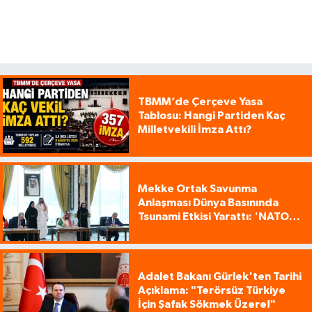
TBMM’de Çerçeve Yasa
Tablosu: Hangi Partiden Kaç
Milletvekili İmza Attı?
Mekke Ortak Savunma
Anlaşması Dünya Basınında
Tsunami Etkisi Yarattı: 'NATO
Tarzı Üçlü İttifak!'
Adalet Bakanı Gürlek'ten Tarihi
Açıklama: "Terörsüz Türkiye
İçin Şafak Sökmek Üzere!"