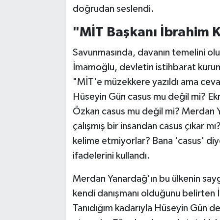
doğrudan seslendi.
"MİT Başkanı İbrahim 
Savunmasında, davanın temelini olu
İmamoğlu, devletin istihbarat kurum
"MİT'e müzekkere yazıldı ama ceva
Hüseyin Gün casus mu değil mi? Ek
Özkan casus mu değil mi? Merdan Y
çalışmış bir insandan casus çıkar m
kelime etmiyorlar? Bana 'casus' diyen
ifadelerini kullandı.
Merdan Yanardağ'ın bu ülkenin saygın
kendi danışmanı olduğunu belirten 
Tanıdığım kadarıyla Hüseyin Gün de d