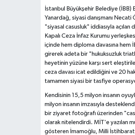
İstanbul Büyükşehir Belediye (İBB
Yanardağ, siyasi danışmanı Necati 
"siyasal casusluk" iddiasıyla açılan 
Kapalı Ceza İnfaz Kurumu yerleşkesi
içinde hem diploma davasına hem İ
girerek adeta bir "hukuksuzluk tri
heyetinin yüzüne karşı sert eleştiril
ceza davası icat edildiğini ve 20 ha
tamamen siyasi bir tasfiye operasy
Kendisinin 15,5 milyon insanın oyuy
milyon insanın imzasıyla desteklend
bir ziyaret fotoğrafı üzerinden "cas
olarak nitelendirdi. MİT'e yazılan m
gösteren İmamoğlu, Milli İstihbarat 