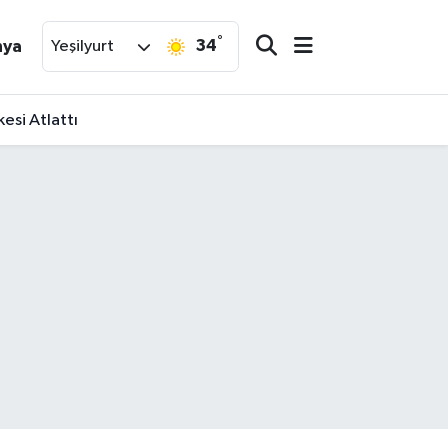
°
34
nya
Yeşilyurt
esi Atlattı