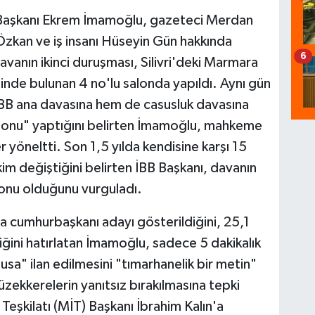
) Başkanı Ekrem İmamoğlu, gazeteci Merdan
Özkan ve iş insanı Hüseyin Gün hakkında
6
davanın ikinci duruşması, Silivri'deki Marmara
nde bulunan 4 no'lu salonda yapıldı. Aynı gün
BB ana davasına hem de casusluk davasına
atlonu" yaptığını belirten İmamoğlu, mahkeme
er yöneltti. Son 1,5 yılda kendisine karşı 15
kim değiştiğini belirten İBB Başkanı, davanın
onu olduğunu vurguladı.
la cumhurbaşkanı adayı gösterildiğini, 25,1
iğini hatırlatan İmamoğlu, sadece 5 dakikalık
usa" ilan edilmesini "tımarhanelik bir metin"
üzekkerelerin yanıtsız bırakılmasına tepki
Teşkilatı (MİT) Başkanı İbrahim Kalın'a