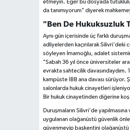
etmeyin. Eğer bu dosyada tutuklulu
da tanımıyorum" diyerek mahkemey
"Ben De Hukuksuzluk T
Aynı gün içerisinde üç farklı duru
adliyelerden kaçırılarak Silivri'dek
söyleyen İmamoğlu, adalet sistemin
"Sabah 36 yıl önce üniversiteler ar
evrakta sahtecilik davasındaydım. 1
kampüste İBB ana davası sürüyor. 
salonlarda hukuk cinayetleri işleni
Bir hukuk cinayetinden diğerine ko
Duruşmaların Silivri'de yapılmasına
uygulanan olağanüstü güvenlik önl
güvenmeyip başkentini olağanüstü hal