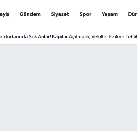
ayiş
Gündem
Siyaset
Spor
Yaşam
Dü
ridorlarında Şok Anlar! Kapılar Açılmadı, Vekiller Ezilme Tehlik