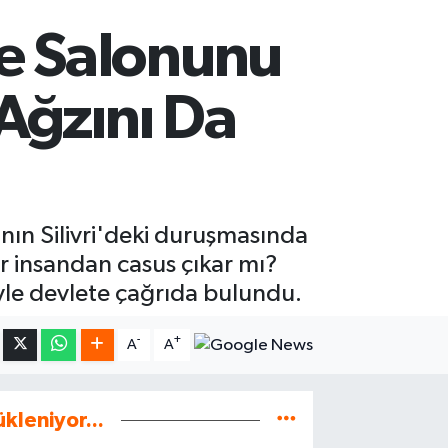
e Salonunu
Ağzını Da
nın Silivri'deki duruşmasında
bir insandan casus çıkar mı?
yle devlete çağrıda bulundu.
-
+
A
A
ükleniyor...