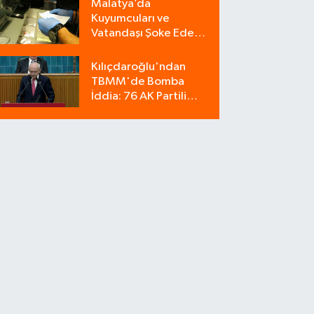
Malatya’da
Kuyumcuları ve
Vatandaşı Şoke Eden
Operasyon: 9
Milyonluk Tuzağı Polis
Kılıçdaroğlu'ndan
Bozdu!
TBMM'de Bomba
İddia: 76 AK Partili
Milletvekili Sahte Oy
Pusulası Kullandı!