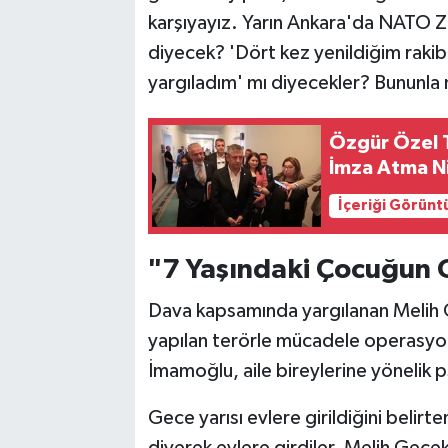
karşıyayız. Yarın Ankara'da NATO Zi
diyecek? 'Dört kez yenildiğim raki
yargıladım' mı diyecekler? Bununla 
Özgür Özel 
İmza Atma N
İçeriği Görünt
"7 Yaşındaki Çocuğun O
Dava kapsamında yargılanan Melih Ge
yapılan terörle mücadele operasyo
İmamoğlu, aile bireylerine yönelik p
Gece yarısı evlere girildiğini belir
diyerek evlere girdiler. Melih Geçe