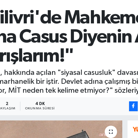
ilivri'de Mahkem
ana Casus Diyenin 
rışlarım!"
hakkında açılan "siyasal casusluk" davası
marhanelik bir iştir. Devlet adına çalışmış 
r, MİT neden tek kelime etmiyor?" sözleri
2
4 DK
PAYLAŞIM
OKUNMA SÜRESI
Y