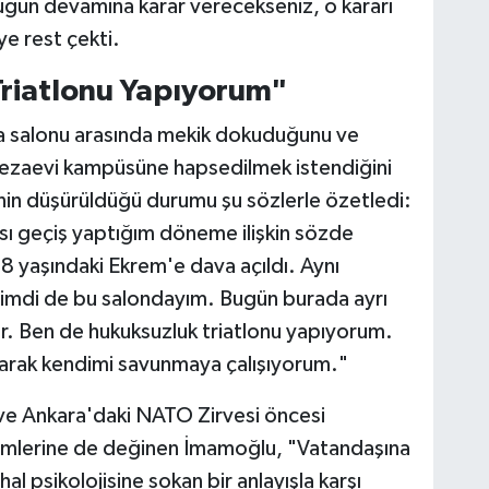
ğun devamına karar verecekseniz, o kararı
e rest çekti.
riatlonu Yapıyorum"
şma salonu arasında mekik dokuduğunu ve
i cezaevi kampüsüne hapsedilmek istendiğini
in düşürüldüğü durumu şu sözlerle özetledi:
ası geçiş yaptığım döneme ilişkin sözde
8 yaşındaki Ekrem'e dava açıldı. Aynı
Şimdi de bu salondayım. Bugün burada ayrı
yor. Ben de hukuksuzluk triatlonu yapıyorum.
şarak kendimi savunmaya çalışıyorum."
 ve Ankara'daki NATO Zirvesi öncesi
emlerine de değinen İmamoğlu, "Vatandaşına
 psikolojisine sokan bir anlayışla karşı