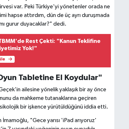
rvesi var. Peki Türkiye'yi yönetenler orada ne
bimi hapse attırdım, dün de üç ayrı duruşmada
mı gurur duyacaklar?" dedi.
TBMM'de Rest Çekti: "Kanun Teklifine
iyetimiz Yok!"
üle
yun Tabletine El Koydular"
çek'in ailesine yönelik yaklaşık bir ay önce
nunu da mahkeme tutanaklarına geçiren
sikolojik bir işkence yürütüldüğünü iddia etti.
ten İmamoğlu, "Gece yarısı 'iPad arıyoruz'
k'in 7 yaşındaki yeğeninin oyun oynadığı