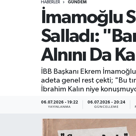
HABERLER
GÜNDEM
İmamoğlu S
Spor
Yaşam
Salladı: "B
Alnını Da Ka
İBB Başkanı Ekrem İmamoğlu, 
adeta genel rest çekti; "Bu tı
İbrahim Kalın niye konuşmuyo
06.07.2026 - 19:22
06.07.2026 - 20:24
YAYINLANMA
GÜNCELLEME