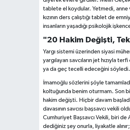
tablete el koydular. Yetmedi, anne v
kızının ders çalıştığı tablet de em
insanların yaşadığı psikolojik işken
"20 Hakim Değişti, Te
Yargı sistemi üzerinden siyasi mühend
yargılayan savcıların jet hızıyla terf
ya da geç tecelli edeceğini söyledi
İmamoğlu sözlerini şöyle tamamladı
koltuğunda benim oturmam. Son bir 
hakim değişti. Hiçbir davam başla
davasının savcısı başsavcı vekili old
Cumhuriyet Başsavcı Vekili, biri d
dediğiniz şey onurla, liyakatle alınır