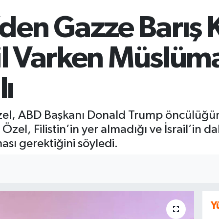
den Gazze Barış 
ail Varken Müslüm
ı
el, ABD Başkanı Donald Trump öncülüğün
zel, Filistin’in yer almadığı ve İsrail’in dah
ı gerektiğini söyledi.
Y