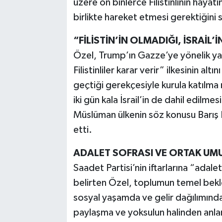
üzere on binlerce Filistinlinin hayatı
birlikte hareket etmesi gerektiğini 
“FİLİSTİN’İN OLMADIĞI, İSRAİL
Özel, Trump’ın Gazze’ye yönelik yakla
Filistinliler karar verir” ilkesinin alt
geçtiği gerekçesiyle kurula katılma 
iki gün kala İsrail’in de dahil edilme
Müslüman ülkenin söz konusu Barış 
etti.
ADALET SOFRASI VE ORTAK UM
Saadet Partisi’nin iftarlarına “adale
belirten Özel, toplumun temel bekle
sosyal yaşamda ve gelir dağılımınd
paylaşma ve yoksulun halinden anlama