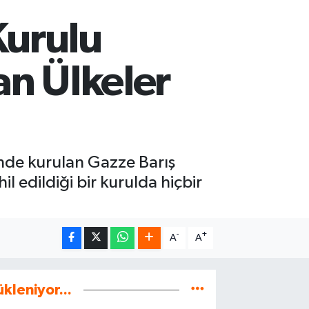
Kurulu
an Ülkeler
de kurulan Gazze Barış
il edildiği bir kurulda hiçbir
-
+
A
A
ükleniyor...