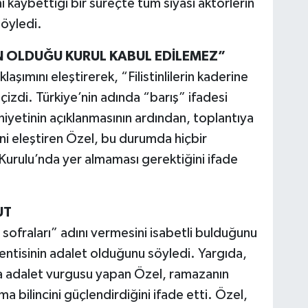
nı kaybettiği bir süreçte tüm siyasi aktörlerin
söyledi.
’İN OLDUĞU KURUL KABUL EDİLEMEZ”
şımını eleştirerek, “Filistinlilerin kaderine
ını çizdi. Türkiye’nin adında “barış” ifadesi
niyetinin açıklanmasının ardından, toplantıya
sini eleştiren Özel, bu durumda hiçbir
Kurulu’nda yer almaması gerektiğini ifade
UT
t sofraları” adını vermesini isabetli bulduğunu
ntisinin adalet olduğunu söyledi. Yargıda,
a adalet vurgusu yapan Özel, ramazanın
 bilincini güçlendirdiğini ifade etti. Özel,