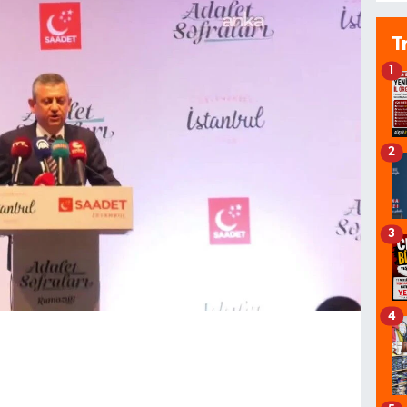
T
1
2
3
4