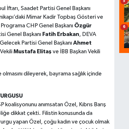
5
ul İftarı, Saadet Partisi Genel Başkanı
nikapı’daki Mimar Kadir Topbaş Gösteri ve
i. Programa CHP Genel Başkanı
Özgür
6
tisi Genel Başkanı
Fatih Erbakan
, DEVA
 Gelecek Partisi Genel Başkanı
Ahmet
Vekili
Mustafa Elitaş
ve İBB Başkan Vekili
e olmasını dileyerek, bayrama sağlık içinde
 VURGUSU
koalisyonunu anımsatan Özel, Kıbrıs Barış
liğe dikkat çekti. Filistin konusunda da
vurgu yapan Özel, çoğu kadın ve çocuk olmak