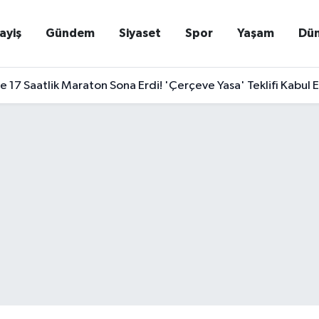
ayiş
Gündem
Siyaset
Spor
Yaşam
Dü
17 Saatlik Maraton Sona Erdi! 'Çerçeve Yasa' Teklifi Kabul E