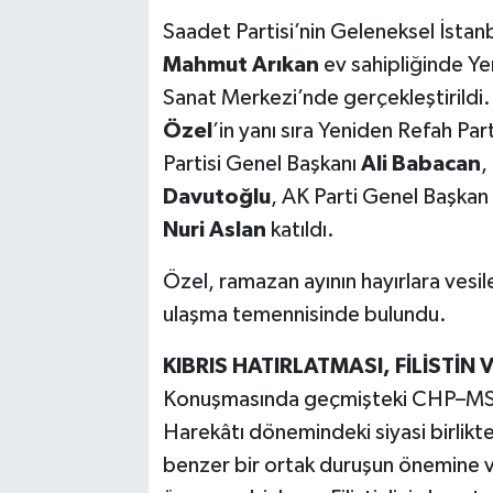
Saadet Partisi’nin Geleneksel İstanb
Mahmut Arıkan
ev sahipliğinde Ye
Sanat Merkezi’nde gerçekleştirild
Özel
’in yanı sıra Yeniden Refah Par
Partisi Genel Başkanı
Ali Babacan
,
Davutoğlu
, AK Parti Genel Başkan 
Nuri Aslan
katıldı.
Özel, ramazan ayının hayırlara vesil
ulaşma temennisinde bulundu.
KIBRIS HATIRLATMASI, FİLİSTİN
Konuşmasında geçmişteki CHP–MSP 
Harekâtı dönemindeki siyasi birlikte
benzer bir ortak duruşun önemine 