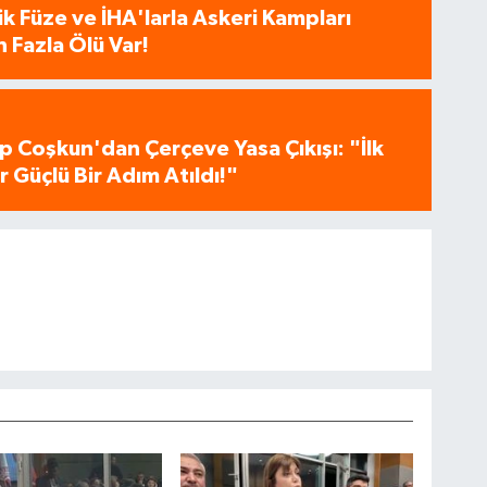
tik Füze ve İHA'larla Askeri Kampları
 Fazla Ölü Var!
p Coşkun'dan Çerçeve Yasa Çıkışı: "İlk
 Güçlü Bir Adım Atıldı!"