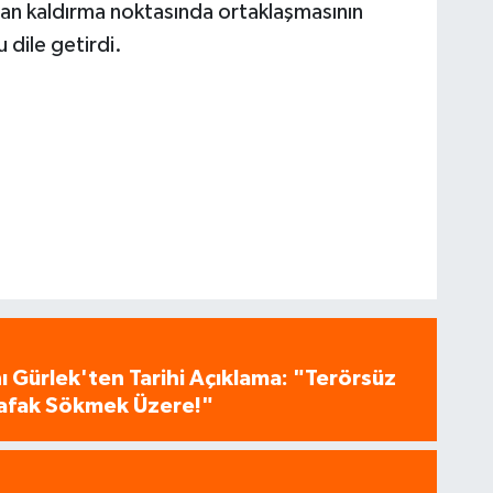
tadan kaldırma noktasında ortaklaşmasının
 dile getirdi.
 Gürlek'ten Tarihi Açıklama: "Terörsüz
 Şafak Sökmek Üzere!"