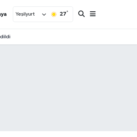
°
27
nya
Yeşilyurt
dildi