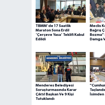
TBMM'de 17 Saatlik
Meclis 
Maraton Sona Erdi!
Bağrış Ç
'Çerçeve Yasa' Teklifi Kabul
Bozma" S
Edildi
Damga 
Menderes Belediyesi
"Cumhur
Soruşturmasında Karar
Taçlandı
Çıktı! Başkan Ve 9 Kişi
İsimden 
Tutuklandı