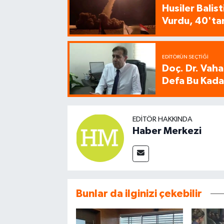
Husiler Balis
Vurdu, 40'tan
EDITÖRÜN SEÇTIĞI
Doç. Dr. Vaha
Defa Bu Kadar
EDITÖR HAKKINDA
Haber Merkezi
Bunlar da ilginizi çekebilir