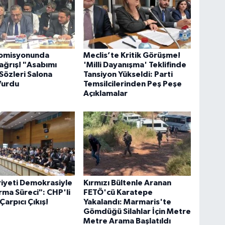
Komisyonunda
Meclis’te Kritik Görüşme!
ağrış! "Asabımı
'Milli Dayanışma' Teklifinde
özleri Salona
Tansiyon Yükseldi: Parti
Vurdu
Temsilcilerinden Peş Peşe
Açıklamalar
iyeti Demokrasiyle
Kırmızı Bültenle Aranan
rma Süreci": CHP'li
FETÖ'cü Karatepe
Çarpıcı Çıkış!
Yakalandı: Marmaris'te
Gömdüğü Silahlar İçin Metre
Metre Arama Başlatıldı