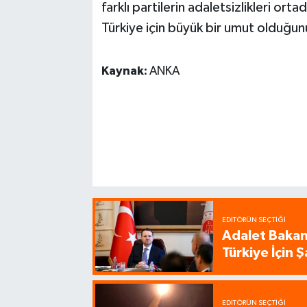
farklı partilerin adaletsizlikleri or
Türkiye için büyük bir umut olduğunu
Kaynak:
ANKA
EDITÖRÜN SEÇTIĞI
Adalet Bakanı
Türkiye İçin
EDITÖRÜN SEÇTIĞI