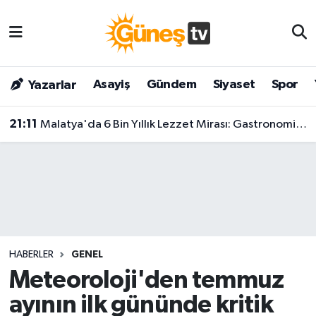
Asayiş
Malatya Nöbetçi Eczaneler
Asayiş
Gündem
Siyaset
Spor
Yazarlar
Bilim & Teknoloji
Malatya Hava Durumu
21:11
Malatya'da 6 Bin Yıllık Lezzet Mirası: Gastronomi Merkezi Kapılarını Görkemli Törenle Açtı!
Dünya
Malatya Namaz Vakitleri
Eğitim
Malatya Trafik Yoğunluk Haritası
Gündem
Süper Lig Puan Durumu ve Fikstür
Kültür & Sanat
Tüm Manşetler
HABERLER
GENEL
Magazin
Son Dakika Haberleri
Meteoroloji'den temmuz
ayının ilk gününde kritik
Siyaset
Haber Arşivi