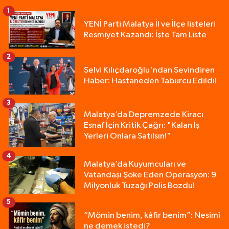
1
YENİ Parti Malatya İl ve İlçe listeleri
Resmiyet Kazandı: İşte Tam Liste
2
Selvi Kılıçdaroğlu'ndan Sevindiren
Haber: Hastaneden Taburcu Edildi!
3
Malatya’da Depremzede Kiracı
Esnaf İçin Kritik Çağrı: "Kalan İş
Yerleri Onlara Satılsın!"
4
Malatya’da Kuyumcuları ve
Vatandaşı Şoke Eden Operasyon: 9
Milyonluk Tuzağı Polis Bozdu!
5
“Mömin benim, kâfir benim”: Nesimî
ne demek istedi?