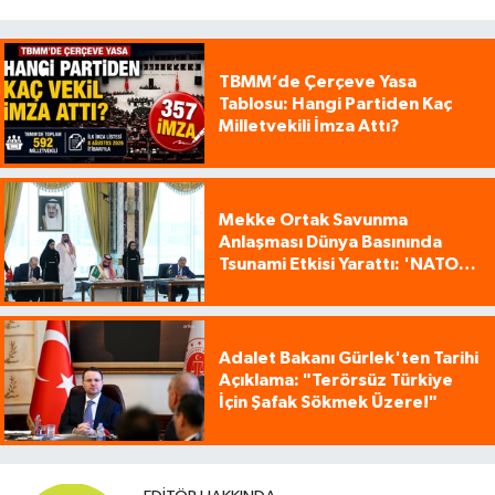
TBMM’de Çerçeve Yasa
Tablosu: Hangi Partiden Kaç
Milletvekili İmza Attı?
Mekke Ortak Savunma
Anlaşması Dünya Basınında
Tsunami Etkisi Yarattı: 'NATO
Tarzı Üçlü İttifak!'
Adalet Bakanı Gürlek'ten Tarihi
Açıklama: "Terörsüz Türkiye
İçin Şafak Sökmek Üzere!"