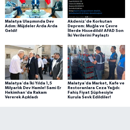
Malatya Ulaşımında Dev
Akdeniz'de Korkutan
Adım: Müjdeler Arda Arda
Deprem: Muğla ve Çevre
Geldi!
İllerde Hissedildi! AFAD Son
İki Verilerini Paylaştı
Malatya'da İki Yılda 1,5
Malatya’da Market, Kafe ve
Milyarlık Dev Hamle! Sami Er
Restoranlara Ceza Yağdı:
Hekimhan'da Rakam
Fahiş Fiyat Şüphesiyle
Vererek Açıkladı
Kurula Sevk Edildiler!