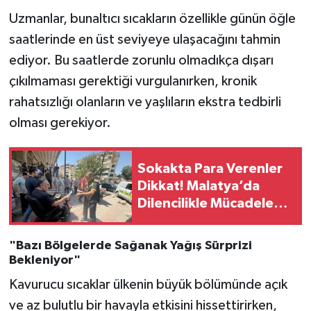
Uzmanlar, bunaltıcı sıcakların özellikle günün öğle
saatlerinde en üst seviyeye ulaşacağını tahmin
ediyor. Bu saatlerde zorunlu olmadıkça dışarı
çıkılmaması gerektiği vurgulanırken, kronik
rahatsızlığı olanların ve yaşlıların ekstra tedbirli
olması gerekiyor.
Sokakta Para Verenler
Dikkat! Malatya’da
Dilencilikle Mücadelede
Flaş İstatistikler
Açıklandı
"Bazı Bölgelerde Sağanak Yağış Sürprizi
Bekleniyor"
Kavurucu sıcaklar ülkenin büyük bölümünde açık
ve az bulutlu bir havayla etkisini hissettirirken,