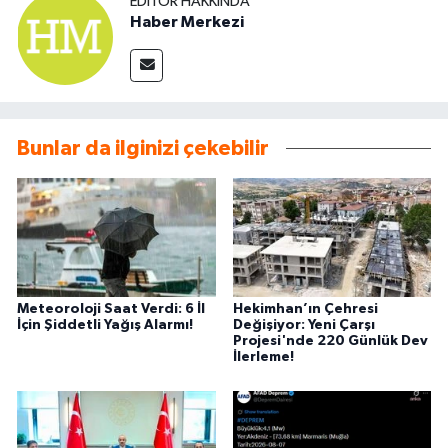
EDITÖR HAKKINDA
Haber Merkezi
Bunlar da ilginizi çekebilir
Meteoroloji Saat Verdi: 6 İl
Hekimhan’ın Çehresi
İçin Şiddetli Yağış Alarmı!
Değişiyor: Yeni Çarşı
Projesi'nde 220 Günlük Dev
İlerleme!