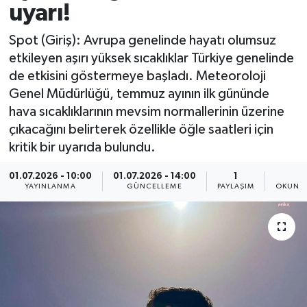
uyarı!
Spor
Spot (Giriş): Avrupa genelinde hayatı olumsuz
etkileyen aşırı yüksek sıcaklıklar Türkiye genelinde
Yaşam
de etkisini göstermeye başladı. Meteoroloji
Genel Müdürlüğü, temmuz ayının ilk gününde
hava sıcaklıklarının mevsim normallerinin üzerine
çıkacağını belirterek özellikle öğle saatleri için
kritik bir uyarıda bulundu.
01.07.2026 - 10:00
01.07.2026 - 14:00
1
1
YAYINLANMA
GÜNCELLEME
PAYLAŞIM
OKUNMA