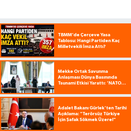
TBMM’de Çerçeve Yasa
Tablosu: Hangi Partiden Kaç
Milletvekili İmza Attı?
Mekke Ortak Savunma
Anlaşması Dünya Basınında
Tsunami Etkisi Yarattı: 'NATO
Tarzı Üçlü İttifak!'
Adalet Bakanı Gürlek'ten Tarihi
Açıklama: "Terörsüz Türkiye
İçin Şafak Sökmek Üzere!"