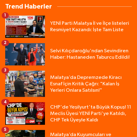
Trend Haberler
1
YENİ Parti Malatya İl ve İlçe listeleri
Resmiyet Kazandı: İşte Tam Liste
2
Selvi Kılıçdaroğlu'ndan Sevindiren
Haber: Hastaneden Taburcu Edildi!
3
Malatya’da Depremzede Kiracı
Esnaf İçin Kritik Çağrı: "Kalan İş
Yerleri Onlara Satılsın!"
4
CHP'de Yeşilyurt'ta Büyük Kopuş! 11
Meclis Üyesi YENİ Parti'ye Katıldı,
CHP Tek Üyeyle Kaldı
5
Malatya’da Kuyumcuları ve