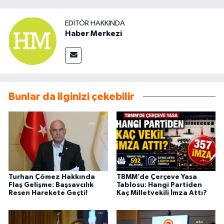
EDITÖR HAKKINDA
Haber Merkezi
Bunlar da ilginizi çekebilir
Turhan Çömez Hakkında
TBMM’de Çerçeve Yasa
Flaş Gelişme: Başsavcılık
Tablosu: Hangi Partiden
Resen Harekete Geçti!
Kaç Milletvekili İmza Attı?