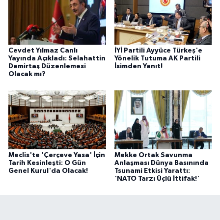
Cevdet Yılmaz Canlı
İYİ Partili Ayyüce Türkeş'e
Yayında Açıkladı: Selahattin
Yönelik Tutuma AK Partili
Demirtaş Düzenlemesi
İsimden Yanıt!
Olacak mı?
Meclis'te 'Çerçeve Yasa' İçin
Mekke Ortak Savunma
Tarih Kesinleşti: O Gün
Anlaşması Dünya Basınında
Genel Kurul'da Olacak!
Tsunami Etkisi Yarattı:
'NATO Tarzı Üçlü İttifak!'