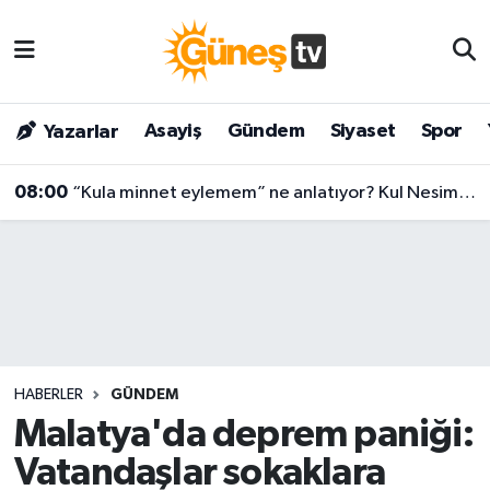
Asayiş
Malatya Nöbetçi Eczaneler
Asayiş
Gündem
Siyaset
Spor
Yazarlar
Bilim & Teknoloji
Malatya Hava Durumu
08:00
“Kula minnet eylemem” ne anlatıyor? Kul Nesimi’nin yüzyılları aşan mesajı
Dünya
Malatya Namaz Vakitleri
Eğitim
Malatya Trafik Yoğunluk Haritası
Gündem
Süper Lig Puan Durumu ve Fikstür
Kültür & Sanat
Tüm Manşetler
HABERLER
GÜNDEM
Magazin
Son Dakika Haberleri
Malatya'da deprem paniği:
Vatandaşlar sokaklara
Siyaset
Haber Arşivi