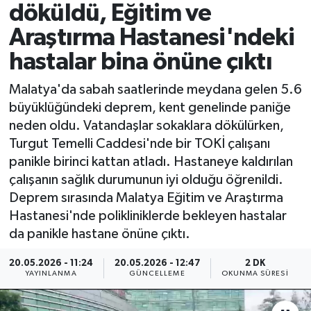
döküldü, Eğitim ve
Spor
Araştırma Hastanesi'ndeki
hastalar bina önüne çıktı
Yaşam
Malatya'da sabah saatlerinde meydana gelen 5.6
büyüklüğündeki deprem, kent genelinde paniğe
neden oldu. Vatandaşlar sokaklara dökülürken,
Turgut Temelli Caddesi'nde bir TOKİ çalışanı
panikle birinci kattan atladı. Hastaneye kaldırılan
çalışanın sağlık durumunun iyi olduğu öğrenildi.
Deprem sırasında Malatya Eğitim ve Araştırma
Hastanesi'nde polikliniklerde bekleyen hastalar
da panikle hastane önüne çıktı.
20.05.2026 - 11:24
20.05.2026 - 12:47
2 DK
YAYINLANMA
GÜNCELLEME
OKUNMA SÜRESI