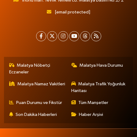
İnönü mah. Tevfik Temelli cd. Malatya basım No:2/2
[email protected]
Malatya Nöbetçi
Malatya Hava Durumu
Eczaneler
Malatya Namaz Vakitleri
Malatya Trafik Yoğunluk
Haritası
Puan Durumu ve Fikstür
Tüm Manşetler
Son Dakika Haberleri
Haber Arşivi