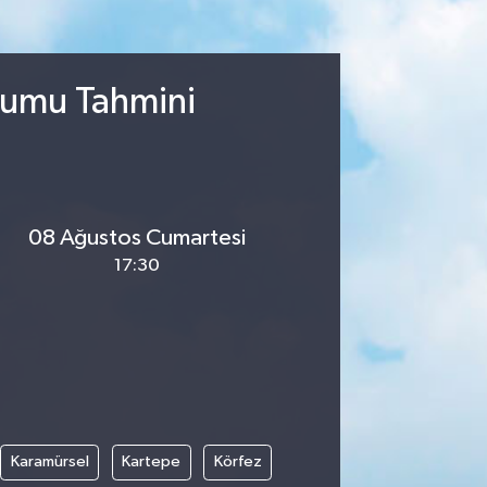
urumu Tahmini
08 Ağustos Cumartesi
17:30
Karamürsel
Kartepe
Körfez