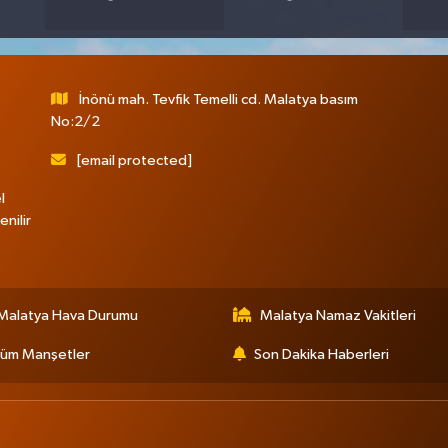
İnönü mah. Tevfik Temelli cd. Malatya basım
No:2/2
[email protected]
l
nilir
Malatya Hava Durumu
Malatya Namaz Vakitleri
üm Manşetler
Son Dakika Haberleri