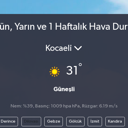
ün, Yarın ve 1 Haftalık Hava D
Kocaeli
°
31
Güneşli
Nem: %39, Basınç: 1009 hpa hPa, Rüzgar: 6.19 m/s
Derince
Dilovası
Gebze
Gölcük
İzmit
Kandıra