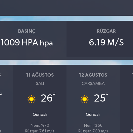
BASINÇ
RÜZGAR
1009 HPA
6.19 M/S
hpa
S
11 AĞUSTOS
12 AĞUSTOS
SALI
ÇARŞAMBA
°
°
°
26
25
Güneşli
Güneşli
Nem: %70
Nem: %66
s
Rüzgar: 7.61 m/s
Rüzgar: 7.89 m/s
R