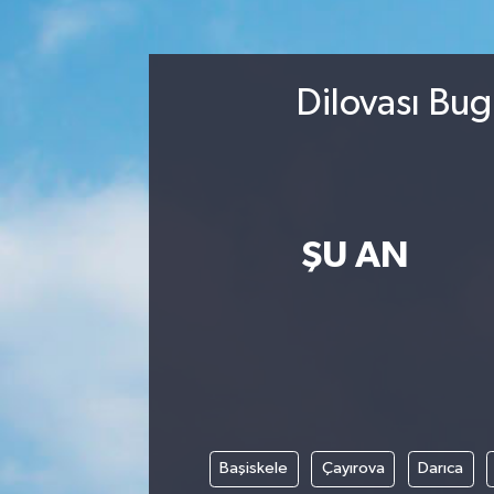
Spor
Dilovası Bug
Yaşam
ŞU AN
Başiskele
Çayırova
Darıca