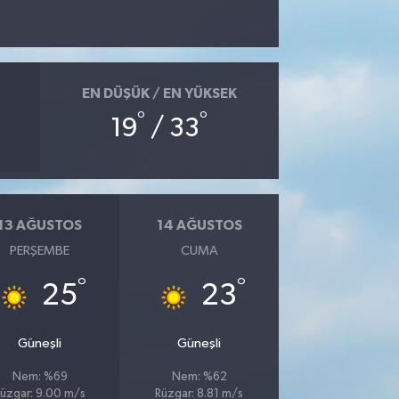
EN DÜŞÜK / EN YÜKSEK
°
°
19
/ 33
13 AĞUSTOS
14 AĞUSTOS
PERŞEMBE
CUMA
°
°
25
23
Güneşli
Güneşli
Nem: %69
Nem: %62
üzgar: 9.00 m/s
Rüzgar: 8.81 m/s