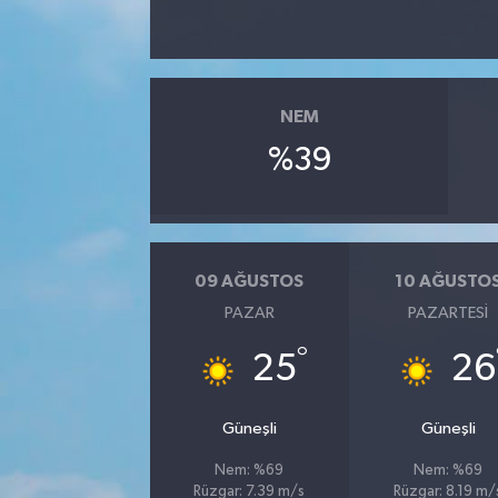
NEM
%39
09 AĞUSTOS
10 AĞUSTO
PAZAR
PAZARTESI
°
25
26
Güneşli
Güneşli
Nem: %69
Nem: %69
Rüzgar: 7.39 m/s
Rüzgar: 8.19 m/