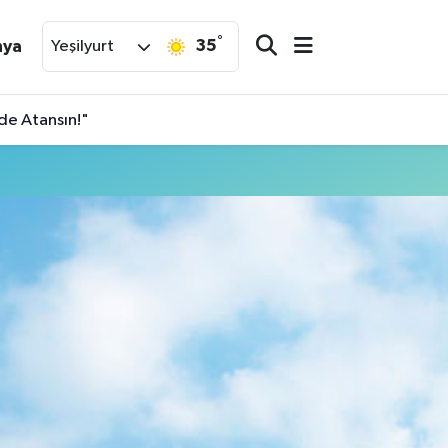
°
35
nya
Yeşilyurt
de Atansın!"