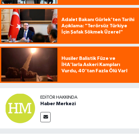
Adalet Bakanı Gürlek'ten Tarihi
Açıklama: "Terörsüz Türkiye
İçin Şafak Sökmek Üzere!"
Husiler Balistik Füze ve
İHA'larla Askeri Kampları
Vurdu, 40'tan Fazla Ölü Var!
EDITÖR HAKKINDA
Haber Merkezi