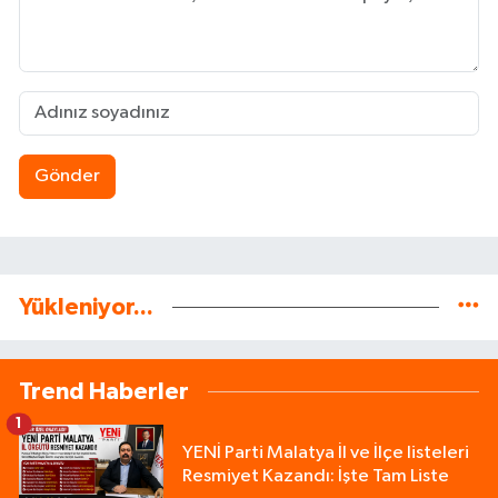
Gönder
Yükleniyor...
Trend Haberler
1
YENİ Parti Malatya İl ve İlçe listeleri
Resmiyet Kazandı: İşte Tam Liste