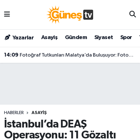
Asayiş
Malatya Nöbetçi Eczaneler
Asayiş
Gündem
Siyaset
Spor
Yazarlar
Bilim & Teknoloji
Malatya Hava Durumu
14:09
Fotoğraf Tutkunları Malatya’da Buluşuyor: FotoMaraton 2026 İçin Geri Sayım Başladı!
Dünya
Malatya Namaz Vakitleri
Eğitim
Malatya Trafik Yoğunluk Haritası
Gündem
Süper Lig Puan Durumu ve Fikstür
Kültür & Sanat
Tüm Manşetler
HABERLER
ASAYIŞ
Magazin
Son Dakika Haberleri
İstanbul’da DEAŞ
Operasyonu: 11 Gözaltı
Siyaset
Haber Arşivi