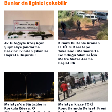
Bunlar da ilginizi çekebilir
Av Tüfeğiyle Ateş Açan
Kırmızı Bültenle Aranan
Şüpheliye Jandarma
FETÖ'cü Karatepe
Baskını: Evinden Çıkanlar
Yakalandı: Marmaris'te
Hayrete Düşürdü!
Gömdüğü Silahlar İçin
Metre Metre Arama
Başlatıldı
Malatya'da Sürücülerin
Malatya İkizce TOKİ
Korkulu Rüyası: O
Konutlarında Dehşet: Freni