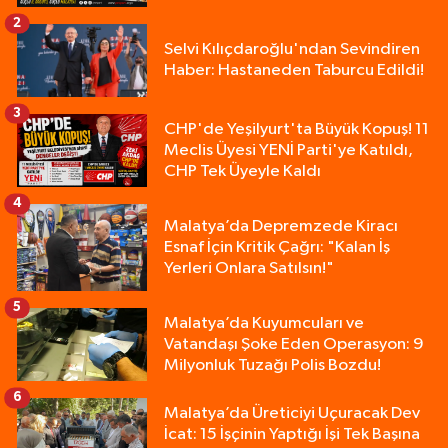
2
Selvi Kılıçdaroğlu'ndan Sevindiren
Haber: Hastaneden Taburcu Edildi!
3
CHP'de Yeşilyurt'ta Büyük Kopuş! 11
Meclis Üyesi YENİ Parti'ye Katıldı,
CHP Tek Üyeyle Kaldı
4
Malatya’da Depremzede Kiracı
Esnaf İçin Kritik Çağrı: "Kalan İş
Yerleri Onlara Satılsın!"
5
Malatya’da Kuyumcuları ve
Vatandaşı Şoke Eden Operasyon: 9
Milyonluk Tuzağı Polis Bozdu!
6
Malatya’da Üreticiyi Uçuracak Dev
İcat: 15 İşçinin Yaptığı İşi Tek Başına