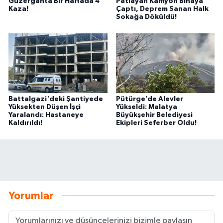
Güzergahta Bir Haftada 4
Patlayan Kamyon Binaya
Kaza!
Çaptı, Deprem Sanan Halk
Sokağa Döküldü!
Battalgazi'deki Şantiyede
Pütürge’de Alevler
Yüksekten Düşen İşçi
Yükseldi: Malatya
Yaralandı: Hastaneye
Büyükşehir Belediyesi
Kaldırıldı!
Ekipleri Seferber Oldu!
Yorumlar