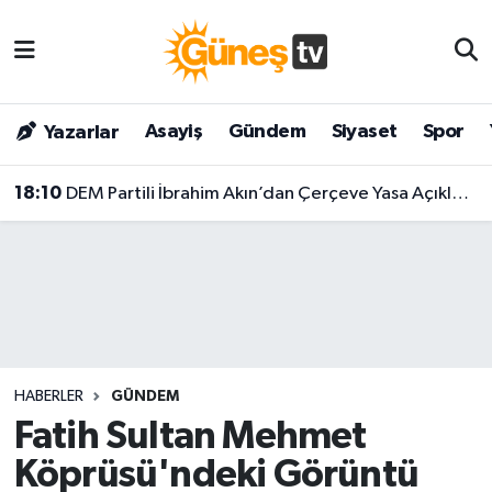
Asayiş
Malatya Nöbetçi Eczaneler
Asayiş
Gündem
Siyaset
Spor
Yazarlar
Bilim & Teknoloji
Malatya Hava Durumu
18:10
DEM Partili İbrahim Akın’dan Çerçeve Yasa Açıklaması: "1000 Adımın Birinci Adımı, Tamamlanmış Bir Yasa Değil!"
Dünya
Malatya Namaz Vakitleri
Eğitim
Malatya Trafik Yoğunluk Haritası
Gündem
Süper Lig Puan Durumu ve Fikstür
Kültür & Sanat
Tüm Manşetler
HABERLER
GÜNDEM
Magazin
Son Dakika Haberleri
Fatih Sultan Mehmet
Köprüsü'ndeki Görüntü
Siyaset
Haber Arşivi