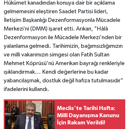
Hükümet kanadından konuya dair bir açıklama
gelmemesini eleştiren Saadet Partisi lideri,
İletişim Başkanlığı Dezenformasyonla Mücadele
Merkezi’ni (DMM) işaret etti. Arıkan, "Hâlâ
Dezenformasyon ile Mücadele Merkezi'nden bir
yalanlama gelmedi. Tarihimizin, bağımsızlığımızın
ve milli vakarımızın simgesi olan Fatih Sultan
Mehmet Köprüsü'nü Amerikan bayrağı renkleriyle
ışıklandırmak... Kendi değerlerine bu kadar
yabancılaşmak, dostluk değil hafıza tutulmasıdır"
ifadelerini kullandı.
Meclis'te Tarihi Hafta:
Millî Dayanışma Kanunu
İçin Rakam Verildi!