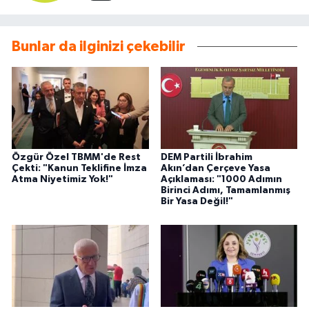
Bunlar da ilginizi çekebilir
Özgür Özel TBMM'de Rest
DEM Partili İbrahim
Çekti: "Kanun Teklifine İmza
Akın’dan Çerçeve Yasa
Atma Niyetimiz Yok!"
Açıklaması: "1000 Adımın
Birinci Adımı, Tamamlanmış
Bir Yasa Değil!"