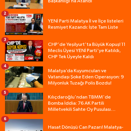
Başkanlığı’na Atandı
2
YENİ Parti Malatya İl ve İlçe listeleri
Resmiyet Kazandı: İşte Tam Liste
3
CHP'de Yeşilyurt'ta Büyük Kopuş! 11
Meclis Üyesi YENİ Parti'ye Katıldı,
CHP Tek Üyeyle Kaldı
4
Malatya’da Kuyumcuları ve
Vatandaşı Şoke Eden Operasyon: 9
Milyonluk Tuzağı Polis Bozdu!
5
Kılıçdaroğlu'ndan TBMM'de
Bomba İddia: 76 AK Partili
Milletvekili Sahte Oy Pusulası
Kullandı!
6
Hasat Dönüşü Can Pazarı! Malatya-