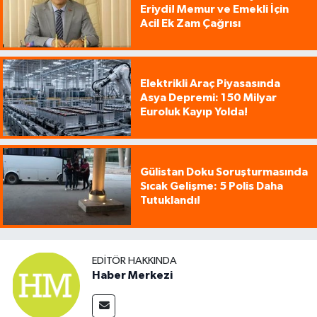
Eriydi! Memur ve Emekli İçin
Acil Ek Zam Çağrısı
Elektrikli Araç Piyasasında
Asya Depremi: 150 Milyar
Euroluk Kayıp Yolda!
Gülistan Doku Soruşturmasında
Sıcak Gelişme: 5 Polis Daha
Tutuklandı!
EDITÖR HAKKINDA
Haber Merkezi