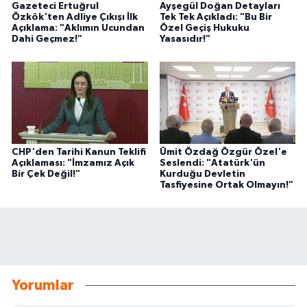
Gazeteci Ertuğrul
Ayşegül Doğan Detayları
Özkök'ten Adliye Çıkışı İlk
Tek Tek Açıkladı: "Bu Bir
Açıklama: "Aklımın Ucundan
Özel Geçiş Hukuku
Dahi Geçmez!"
Yasasıdır!"
CHP'den Tarihi Kanun Teklifi
Ümit Özdağ Özgür Özel'e
Açıklaması: "İmzamız Açık
Seslendi: "Atatürk'ün
Bir Çek Değil!"
Kurduğu Devletin
Tasfiyesine Ortak Olmayın!"
Yorumlar