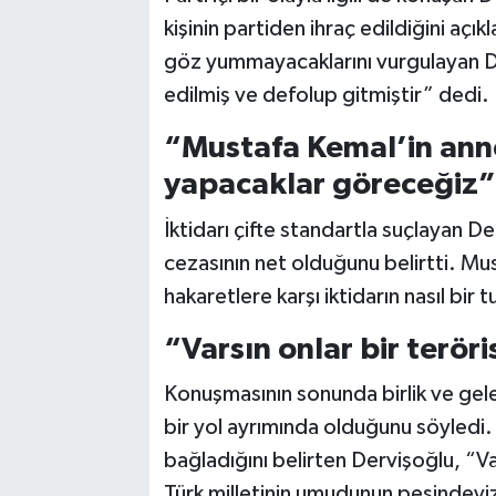
kişinin partiden ihraç edildiğini açı
göz yummayacaklarını vurgulayan De
edilmiş ve defolup gitmiştir” dedi.
“Mustafa Kemal’in ann
yapacaklar göreceğiz”
İktidarı çifte standartla suçlayan D
cezasının net olduğunu belirtti. Mu
hakaretlere karşı iktidarın nasıl bi
“Varsın onlar bir terör
Konuşmasının sonunda birlik ve gel
bir yol ayrımında olduğunu söyledi. 
bağladığını belirten Dervişoğlu, “Va
Türk milletinin umudunun peşindeyiz”