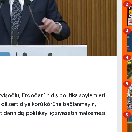
2
3
4
5
vişoğlu, Erdoğan’ın dış politika söylemleri
 dil sert diye körü körüne bağlanmayın,
ktidarın dış politikayı iç siyasetin malzemesi
6