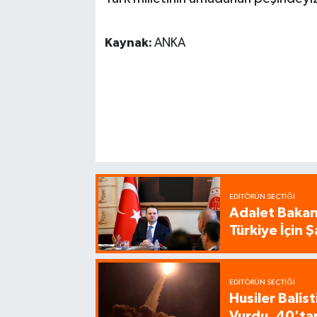
Kaynak:
ANKA
EDITÖRÜN SEÇTIĞI
Adalet Bakanı
Türkiye İçin
EDITÖRÜN SEÇTIĞI
Husiler Balis
Vurdu, 40'tan