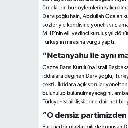
örneklerin bu söylemlerin kalıcı olm
Dervişoğlu hain, Abdullah Öcalan k
sözleriyle kendisine yönelik suçla
MHP’nin elli yedinci kuruluş yıl dö
Türkeş’in mirasına vurgu yaptı.
“Netanyahu ile aynı m
Gazze Barış Kurulu’na İsrail Başbak
iddialara değinen Dervişoğlu, Türki
çekti. İktidara açık sorular yönelten
bulunulup bulunulmayacağını, ambar
Türkiye–İsrail ilişkilerine dair net bi
“O densiz partimizden 
Parti içi bir olayla ilgili de konuşa