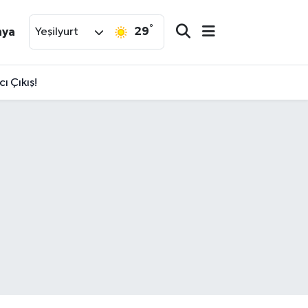
°
29
nya
Yeşilyurt
ı Çıkış!