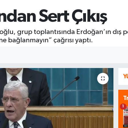
ndan Sert Çıkış
şoğlu, grup toplantısında Erdoğan’ın dış pol
ine bağlanmayın” çağrısı yaptı.
Y
T
1