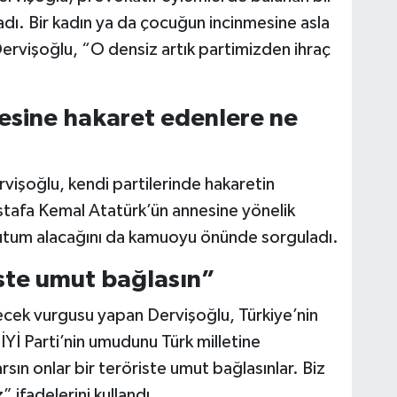
kladı. Bir kadın ya da çocuğun incinmesine asla
rvişoğlu, “O densiz artık partimizden ihraç
esine hakaret edenlere ne
ervişoğlu, kendi partilerinde hakaretin
stafa Kemal Atatürk’ün annesine yönelik
r tutum alacağını da kamuoyu önünde sorguladı.
iste umut bağlasın”
ecek vurgusu yapan Dervişoğlu, Türkiye’nin
İYİ Parti’nin umudunu Türk milletine
rsın onlar bir teröriste umut bağlasınlar. Biz
 ifadelerini kullandı.