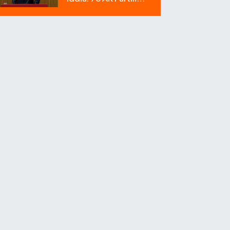
Milletvekili Sahte Oy
Pusulası Kullandı!