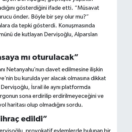
adığını gösterdiğini ifade etti. “Müsavat
urucu önder. Böyle bir şey olur mu?”
malara da tepki gösterdi. Konuşmasında
nümünü de kutlayan Dervişoğlu, Alparslan
asaya mı oturulacak”
anı Netanyahu’nun davet edilmesine ilişkin
ye’nin bu kurulda yer alacak olmasına dikkat
 Dervişoğlu, İsrail ile aynı platformda
gonun sona erdirilip erdirilmeyeceğini ve
r yol haritası olup olmadığını sordu.
ihraç edildi”
n Dervişoğlu, provokatif eylemlerde bulunan bir