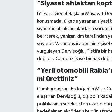
“Siyaset ahlaktan kop
İYİ Parti Genel Başkanı Müsavat Der
konuşmada, ülkede yaşanan siyasi ta
siyasetin ahlaktan, iktidarın sorum
belirterek, yanlışın kim tarafından 
söyledi. Vatandaş iradesinin kişisel v
vurgulayan Dervişoğlu, “İstifa bir 
değildir. Cambazlık ise bir hak değild
“Yerli otomobili Rabia’
mi ürettiniz”
Cumhurbaşkanı Erdoğan’ın Mısır C
eleştiren Dervişoğlu, dış politikadak
politikasının süreklilikten uzak old
hedef alınan aktörlerin bugün stratej