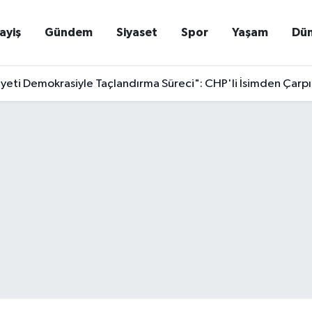
ayiş
Gündem
Siyaset
Spor
Yaşam
Dü
eti Demokrasiyle Taçlandırma Süreci": CHP'li İsimden Çarpıc