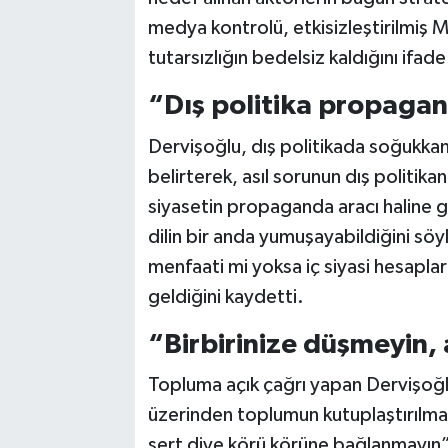
medya kontrolü, etkisizleştirilmiş M
tutarsızlığın bedelsiz kaldığını ifade
“Dış politika propaga
Dervişoğlu, dış politikada soğukkanl
belirterek, asıl sorunun dış politikan
siyasetin propaganda aracı haline g
dilin bir anda yumuşayabildiğini söy
menfaati mi yoksa iç siyasi hesaplar
geldiğini kaydetti.
“Birbirinize düşmeyin, 
Topluma açık çağrı yapan Dervişoğlu
üzerinden toplumun kutuplaştırılması
sert diye körü körüne bağlanmayın