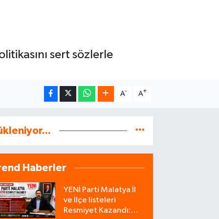
itikasını sert sözlerle
-
+
A
A
ükleniyor...
rend Haberler
YENİ Parti Malatya İl
ve İlçe listeleri
Resmiyet Kazandı: