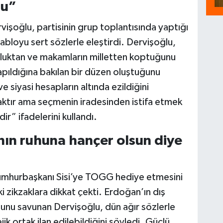
tu”
vişoğlu, partisinin grup toplantısında yaptığı
bloyu sert sözlerle eleştirdi. Dervişoğlu,
luluktan ve makamların milletten koptuğunu
yapıldığına bakılan bir düzen oluştuğunu
e siyasi hesapların altında ezildiğini
haktır ama seçmenin iradesinden istifa etmek
ir” ifadelerini kullandı.
nın ruhuna hançer olsun diye
umhurbaşkanı Sisi’ye TOGG hediye etmesini
i zikzaklara dikkat çekti. Erdoğan’ın dış
uğunu savunan Dervişoğlu, dün ağır sözlerle
ik ortak ilan edilebildiğini söyledi. Güçlü