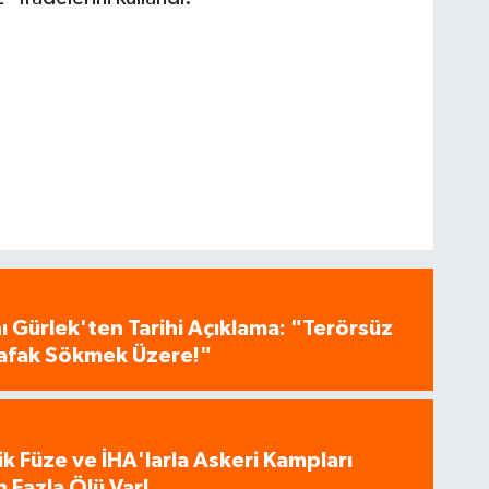
 Gürlek'ten Tarihi Açıklama: "Terörsüz
 Şafak Sökmek Üzere!"
tik Füze ve İHA'larla Askeri Kampları
 Fazla Ölü Var!