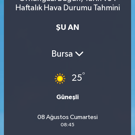
Haftalık Hava Durumu Tahmini
Spor
Yaşam
ŞU AN
Bursa
°
25
Güneşli
08 Ağustos Cumartesi
08:45