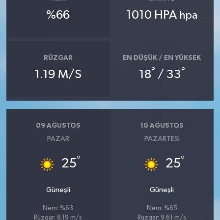
%66
1010 HPA
hpa
RÜZGAR
EN DÜŞÜK / EN YÜKSEK
°
°
1.19 M/S
18
/ 33
09 AĞUSTOS
10 AĞUSTOS
PAZAR
PAZARTESI
°
°
25
25
Güneşli
Güneşli
Nem: %63
Nem: %65
Rüzgar: 8.19 m/s
Rüzgar: 9.61 m/s