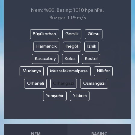
Nem: %66, Basınç: 1010 hpa hPa,
Rüzgar: 1.19 m/s
Büyükorhan
Gemlik
Gürsu
Harmancık
İnegöl
İznik
Karacabey
Keles
Kestel
Mudanya
Mustafakemalpaşa
Nilüfer
Orhaneli
Orhangazi
Osmangazi
Yenişehir
Yıldırım
NEM
BASINÇ