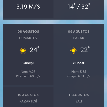
°
°
3.19 M/S
14
/ 32
08 AĞUSTOS
09 AĞUSTOS
CUMARTESI
PAZAR
°
°
24
22
Güneşli
Güneşli
Nem: %23
Nem: %35
Rüzgar: 5.69 m/s
Rüzgar: 6.31 m/s
10 AĞUSTOS
11 AĞUSTOS
PAZARTESI
SALI