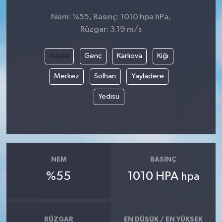
Nem: %55, Basınç: 1010 hpa hPa,
Rüzgar: 3.19 m/s
Adaklı
Genç
Karlıova
Kiğı
Merkez
Solhan
Yayladere
Yedisu
NEM
BASINÇ
%55
1010 HPA
hpa
RÜZGAR
EN DÜŞÜK / EN YÜKSEK