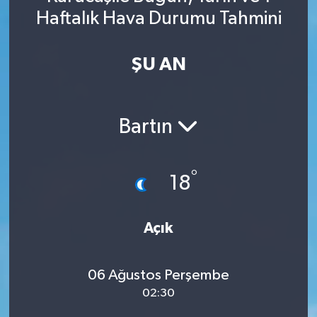
Haftalık Hava Durumu Tahmini
Spor
Yaşam
ŞU AN
Bartın
°
18
Açık
06 Ağustos Perşembe
02:30