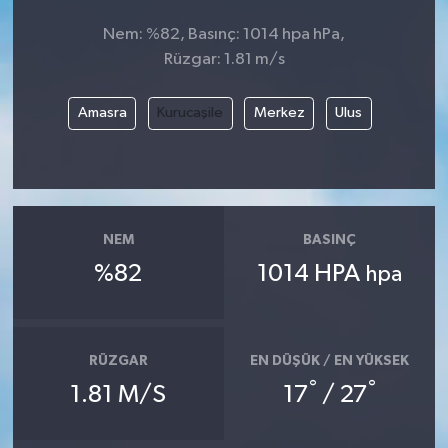
Nem: %82, Basınç: 1014 hpa hPa,
Rüzgar: 1.81 m/s
Amasra
Kurucaşile
Merkez
Ulus
NEM
BASINÇ
%82
1014 HPA
hpa
RÜZGAR
EN DÜŞÜK / EN YÜKSEK
°
°
1.81 M/S
17
/ 27