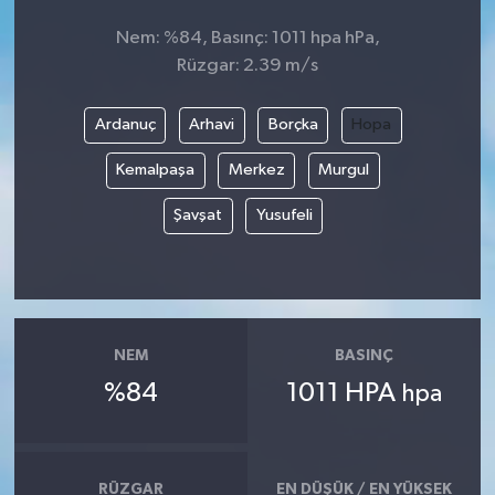
Nem: %84, Basınç: 1011 hpa hPa,
Rüzgar: 2.39 m/s
Ardanuç
Arhavi
Borçka
Hopa
Kemalpaşa
Merkez
Murgul
Şavşat
Yusufeli
NEM
BASINÇ
%84
1011 HPA
hpa
RÜZGAR
EN DÜŞÜK / EN YÜKSEK