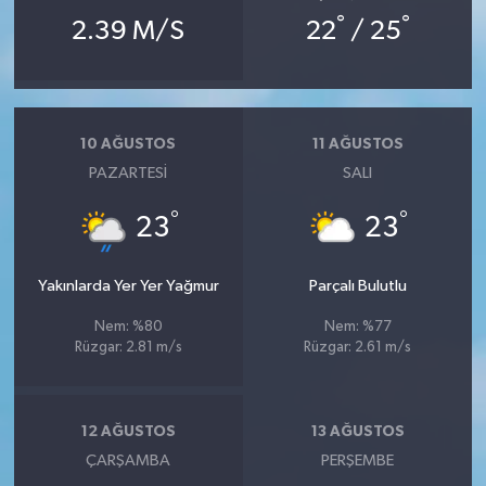
°
°
2.39 M/S
22
/ 25
10 AĞUSTOS
11 AĞUSTOS
PAZARTESI
SALI
°
°
23
23
Yakınlarda Yer Yer Yağmur
Parçalı Bulutlu
Nem: %80
Nem: %77
Rüzgar: 2.81 m/s
Rüzgar: 2.61 m/s
12 AĞUSTOS
13 AĞUSTOS
ÇARŞAMBA
PERŞEMBE