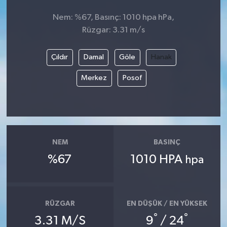
Nem: %67, Basınç: 1010 hpa hPa,
Rüzgar: 3.31 m/s
Çıldır
Damal
Göle
Hanak
Merkez
Posof
NEM
BASINÇ
%67
1010 HPA
hpa
RÜZGAR
EN DÜŞÜK / EN YÜKSEK
°
°
3.31 M/S
9
/ 24