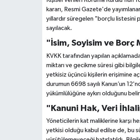
Kişisel Verileri Koruma Kurulu'nun 1
kararı, Resmi Gazete'de yayımlanara
yıllardır süregelen "borçlu listesini
sayılacak.
"İsim, Soyisim ve Borç 
KVKK tarafından yapılan açıklamada;
miktarı ve gecikme süresi gibi bilgiler
yetkisiz üçüncü kişilerin erişimine a
durumun 6698 sayılı Kanun’un 12'n
yükümlülüğüne aykırı olduğunu belir
"Kanuni Hak, Veri İhla
Yöneticilerin kat maliklerine karşı
yetkisi olduğu kabul edilse de, bu s
yürütülemeyeceği hatırlatıldı. Bilgi