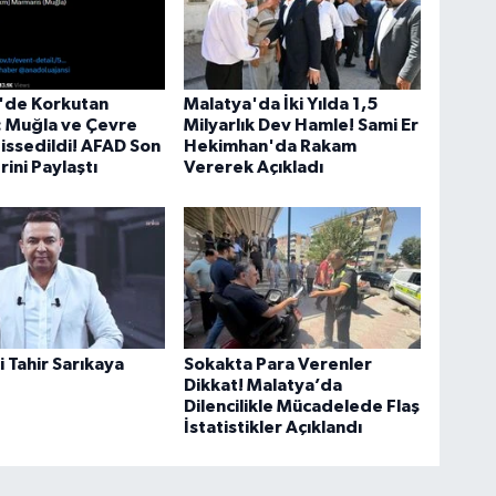
'de Korkutan
Malatya'da İki Yılda 1,5
 Muğla ve Çevre
Milyarlık Dev Hamle! Sami Er
Hissedildi! AFAD Son
Hekimhan'da Rakam
erini Paylaştı
Vererek Açıkladı
 Tahir Sarıkaya
Sokakta Para Verenler
Dikkat! Malatya’da
Dilencilikle Mücadelede Flaş
İstatistikler Açıklandı