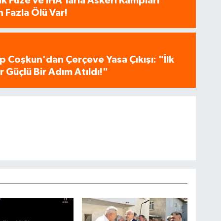
tik Füze ve İHA'larla Askeri Kampları
 Fazla Ölü Var!
p Coşkun'dan Çerçeve Yasa Çıkışı: "İlk
 Güçlü Bir Adım Atıldı!"