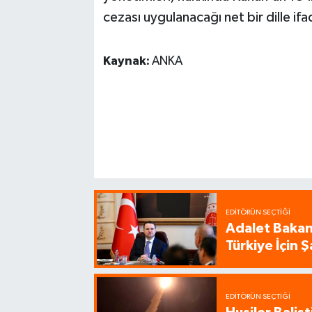
cezası uygulanacağı net bir dille ifa
Kaynak:
ANKA
EDITÖRÜN SEÇTIĞI
Adalet Bakanı
Türkiye İçin
EDITÖRÜN SEÇTIĞI