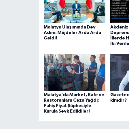
Malatya Ulaşımında Dev
Akdeniz
Adım: Müjdeler Arda Arda
Deprem:
Geldi!
İllerde 
İki Veril
Malatya’da Market, Kafe ve
Gazeteci
Restoranlara Ceza Yağdı:
kimdir?
Fahiş Fiyat Şüphesiyle
Kurula Sevk Edildiler!