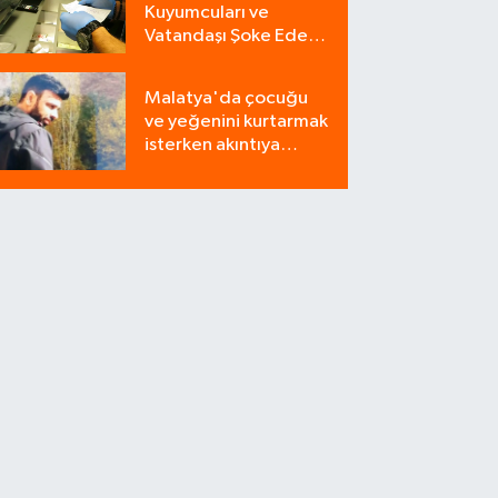
Kuyumcuları ve
Vatandaşı Şoke Eden
Operasyon: 9
Milyonluk Tuzağı Polis
Malatya'da çocuğu
Bozdu!
ve yeğenini kurtarmak
isterken akıntıya
kapılan bir kişi
yaşamını yitirdi