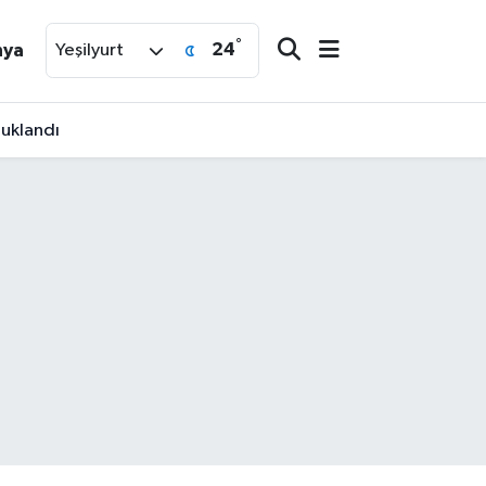
°
24
nya
Yeşilyurt
tuklandı