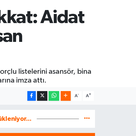
kkat: Aidat
san
rçlu listelerini asansör, bina
arına imza attı.
-
+
A
A
ükleniyor...