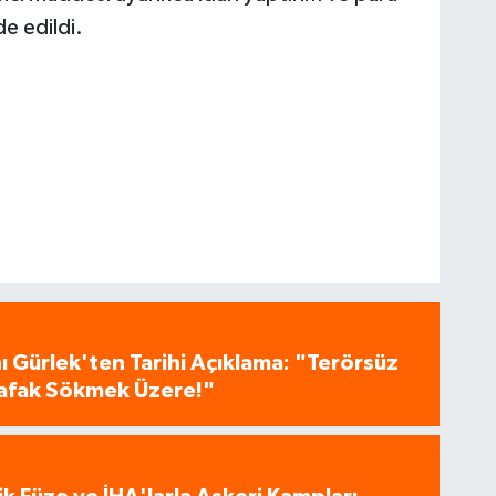
de edildi.
 Gürlek'ten Tarihi Açıklama: "Terörsüz
 Şafak Sökmek Üzere!"