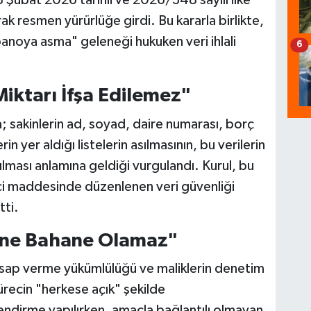
8 Şubat 2026 tarihli ve 2026/348 sayılı ilke
k resmen yürürlüğe girdi. Bu kararla birlikte,
 panoya asma" geleneği hukuken veri ihlali
6
Miktarı İfşa Edilemez"
 sakinlerin ad, soyad, daire numarası, borç
in yer aldığı listelerin asılmasının, bu verilerin
çılması anlamına geldiği vurgulandı. Kurul, bu
ci maddesinde düzenlenen veri güvenliği
tti.
line Bahane Olamaz"
 hesap verme yükümlülüğü ve maliklerin denetim
ürecin "herkese açık" şekilde
lendirme yapılırken, amaçla bağlantılı olmayan