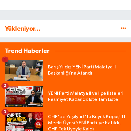
Yükleniyor...
Trend Haberler
1
Barış Yıldız YENİ Parti Malatya İl
Başkanlığı’na Atandı
2
YENİ Parti Malatya İl ve İlçe listeleri
Resmiyet Kazandı: İşte Tam Liste
3
CHP'de Yeşilyurt'ta Büyük Kopuş! 11
Meclis Üyesi YENİ Parti'ye Katıldı,
CHP Tek Üyeyle Kaldı