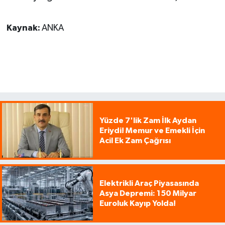
Kaynak:
ANKA
Yüzde 7'lik Zam İlk Aydan
Eriydi! Memur ve Emekli İçin
Acil Ek Zam Çağrısı
Elektrikli Araç Piyasasında
Asya Depremi: 150 Milyar
Euroluk Kayıp Yolda!