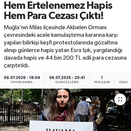
Hem Ertelenemez Hapis
Spor
Hem Para Cezası Çıktı!
Yaşam
Muğla'nın Milas ilçesinde Akbelen Ormanı
çevresindeki acele kamulaştırma kararına karşı
yapılan bilirkişi keşfi protestolarında gözaltına
alınıp günlerce hapis yatan Esra Işık, yargılandığı
davada hapis ve 44 bin 200 TL adli para cezasına
çarptırıldı.
06.07.2026 - 18:04
06.07.2026 - 20:41
1
YAYINLANMA
GÜNCELLEME
PAYLAŞIM
OKUNM