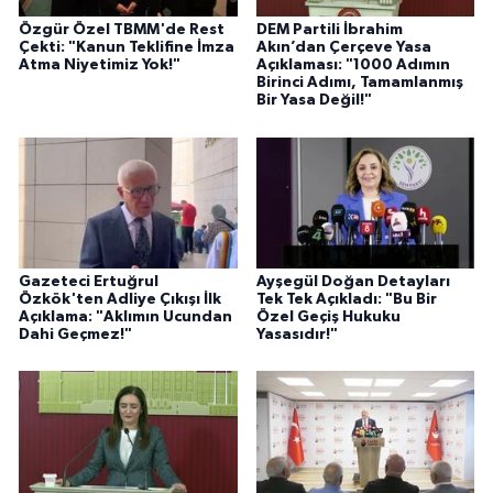
Özgür Özel TBMM'de Rest
DEM Partili İbrahim
Çekti: "Kanun Teklifine İmza
Akın’dan Çerçeve Yasa
Atma Niyetimiz Yok!"
Açıklaması: "1000 Adımın
Birinci Adımı, Tamamlanmış
Bir Yasa Değil!"
Gazeteci Ertuğrul
Ayşegül Doğan Detayları
Özkök'ten Adliye Çıkışı İlk
Tek Tek Açıkladı: "Bu Bir
Açıklama: "Aklımın Ucundan
Özel Geçiş Hukuku
Dahi Geçmez!"
Yasasıdır!"