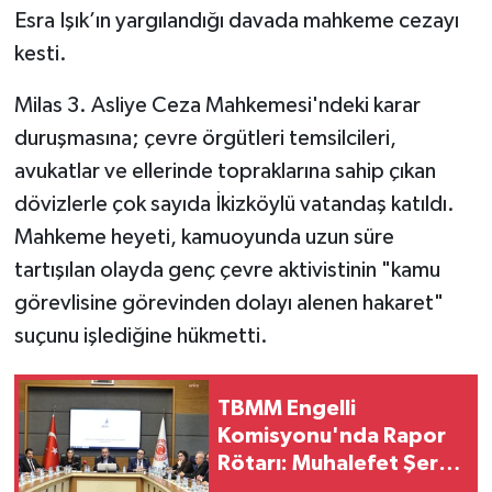
Esra Işık’ın yargılandığı davada mahkeme cezayı
kesti.
Milas 3. Asliye Ceza Mahkemesi'ndeki karar
duruşmasına; çevre örgütleri temsilcileri,
avukatlar ve ellerinde topraklarına sahip çıkan
dövizlerle çok sayıda İkizköylü vatandaş katıldı.
Mahkeme heyeti, kamuoyunda uzun süre
tartışılan olayda genç çevre aktivistinin "kamu
görevlisine görevinden dolayı alenen hakaret"
suçunu işlediğine hükmetti.
TBMM Engelli
Komisyonu'nda Rapor
Rötarı: Muhalefet Şerh
Hazırlığında!