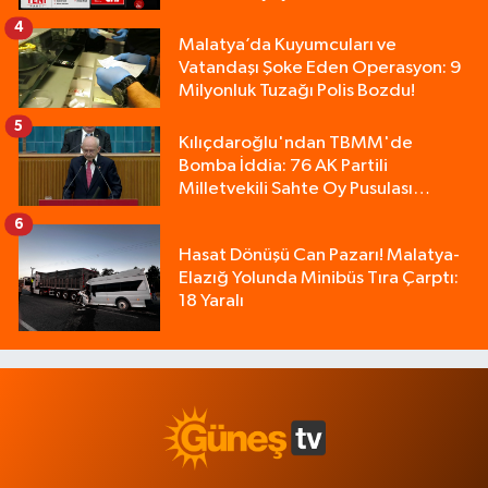
4
Malatya’da Kuyumcuları ve
Vatandaşı Şoke Eden Operasyon: 9
Milyonluk Tuzağı Polis Bozdu!
5
Kılıçdaroğlu'ndan TBMM'de
Bomba İddia: 76 AK Partili
Milletvekili Sahte Oy Pusulası
Kullandı!
6
Hasat Dönüşü Can Pazarı! Malatya-
Elazığ Yolunda Minibüs Tıra Çarptı:
18 Yaralı