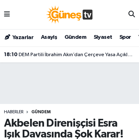
Asayiş
Malatya Nöbetçi Eczaneler
Asayiş
Gündem
Siyaset
Spor
Yazarlar
Bilim & Teknoloji
Malatya Hava Durumu
18:10
DEM Partili İbrahim Akın’dan Çerçeve Yasa Açıklaması: "1000 Adımın Birinci Adımı, Tamamlanmış Bir Yasa Değil!"
Dünya
Malatya Namaz Vakitleri
Eğitim
Malatya Trafik Yoğunluk Haritası
Gündem
Süper Lig Puan Durumu ve Fikstür
Kültür & Sanat
Tüm Manşetler
HABERLER
GÜNDEM
Magazin
Son Dakika Haberleri
Akbelen Direnişçisi Esra
Işık Davasında Şok Karar!
Siyaset
Haber Arşivi