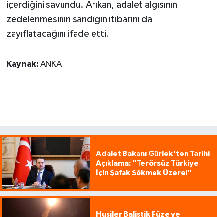
içerdiğini savundu. Arıkan, adalet algısının
zedelenmesinin sandığın itibarını da
zayıflatacağını ifade etti.
Kaynak:
ANKA
Adalet Bakanı Gürlek'ten Tarihi
Açıklama: "Terörsüz Türkiye
İçin Şafak Sökmek Üzere!"
Husiler Balistik Füze ve