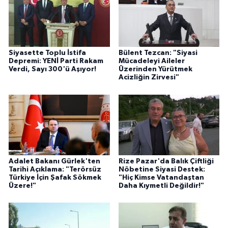
Siyasette Toplu İstifa
Bülent Tezcan: "Siyasi
Depremi: YENİ Parti Rakam
Mücadeleyi Aileler
Verdi, Sayı 300'ü Aşıyor!
Üzerinden Yürütmek
Acizliğin Zirvesi"
Adalet Bakanı Gürlek'ten
Rize Pazar'da Balık Çiftliği
Tarihi Açıklama: "Terörsüz
Nöbetine Siyasi Destek:
Türkiye İçin Şafak Sökmek
"Hiç Kimse Vatandaştan
Üzere!"
Daha Kıymetli Değildir!"