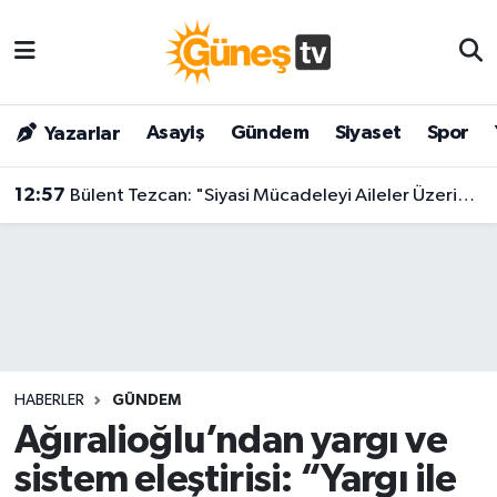
Asayiş
Malatya Nöbetçi Eczaneler
Asayiş
Gündem
Siyaset
Spor
Yazarlar
Bilim & Teknoloji
Malatya Hava Durumu
12:57
Bülent Tezcan: "Siyasi Mücadeleyi Aileler Üzerinden Yürütmek Acizliğin Zirvesi"
Dünya
Malatya Namaz Vakitleri
Eğitim
Malatya Trafik Yoğunluk Haritası
Gündem
Süper Lig Puan Durumu ve Fikstür
Kültür & Sanat
Tüm Manşetler
HABERLER
GÜNDEM
Magazin
Son Dakika Haberleri
Ağıralioğlu’ndan yargı ve
sistem eleştirisi: “Yargı ile
Siyaset
Haber Arşivi