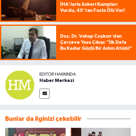
İHA'larla Askeri Kampları
Vurdu, 40'tan Fazla Ölü Var!
Doç. Dr. Vahap Coşkun'dan
Çerçeve Yasa Çıkışı: "İlk Defa
Bu Kadar Güçlü Bir Adım Atıldı!"
EDITÖR HAKKINDA
Haber Merkezi
Bunlar da ilginizi çekebilir