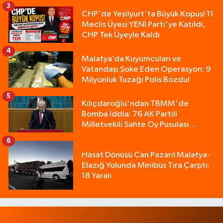
3
CHP'de Yeşilyurt'ta Büyük Kopuş! 11
Meclis Üyesi YENİ Parti'ye Katıldı,
CHP Tek Üyeyle Kaldı
4
Malatya’da Kuyumcuları ve
Vatandaşı Şoke Eden Operasyon: 9
Milyonluk Tuzağı Polis Bozdu!
5
Kılıçdaroğlu'ndan TBMM'de
Bomba İddia: 76 AK Partili
Milletvekili Sahte Oy Pusulası
Kullandı!
6
Hasat Dönüşü Can Pazarı! Malatya-
Elazığ Yolunda Minibüs Tıra Çarptı:
18 Yaralı