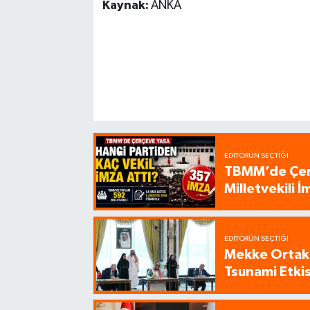
Kaynak:
ANKA
EDITÖRÜN SEÇTIĞI
TBMM’de Çerç
Milletvekili İ
EDITÖRÜN SEÇTIĞI
Mekke Ortak
Tsunami Etkisi