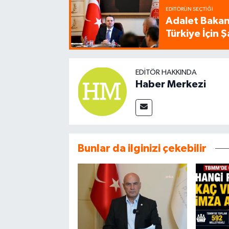
EDITÖRÜN SEÇTIĞI
Adalet Bakanı
Türkiye İçin
EDITÖR HAKKINDA
Haber Merkezi
Bunlar da ilginizi çekebilir