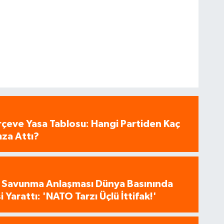
eve Yasa Tablosu: Hangi Partiden Kaç
mza Attı?
 Savunma Anlaşması Dünya Basınında
 Yarattı: 'NATO Tarzı Üçlü İttifak!'