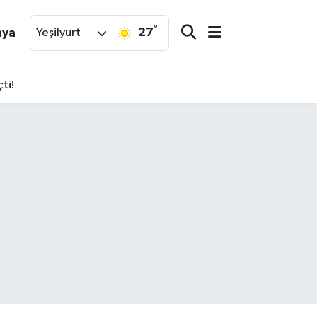
°
27
nya
Yeşilyurt
ti!