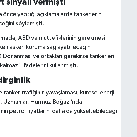
 sinyali vermişti
önce yaptığı açıklamalarda tankerlerin
ceğini söylemişti.
amada, ABD ve müttefiklerinin gerekmesi
ken askeri koruma sağlayabileceğini
 Donanması ve ortakları gerekirse tankerleri
lmaz” ifadelerini kullanmıştı.
irginlik
 tanker trafiğinin yavaşlaması, küresel enerji
yor. Uzmanlar, Hürmüz Boğazı’nda
inin petrol fiyatlarını daha da yükseltebileceği