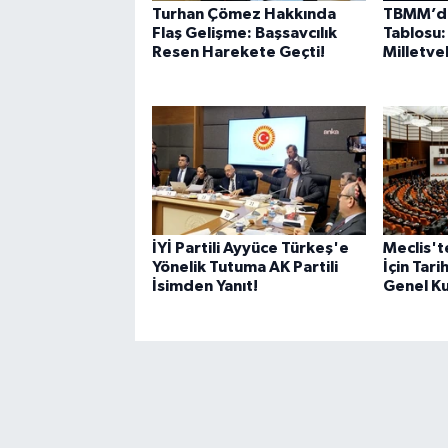
Turhan Çömez Hakkında
TBMM’de
Flaş Gelişme: Başsavcılık
Tablosu:
Resen Harekete Geçti!
Milletvek
İYİ Partili Ayyüce Türkeş'e
Meclis't
Yönelik Tutuma AK Partili
İçin Tari
İsimden Yanıt!
Genel Ku