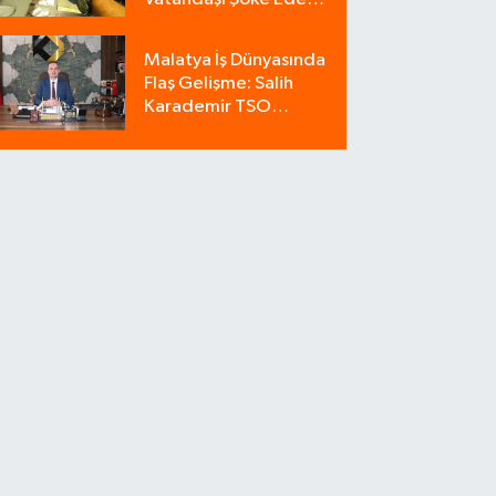
Operasyon: 9
Milyonluk Tuzağı Polis
Malatya İş Dünyasında
Bozdu!
Flaş Gelişme: Salih
Karademir TSO
Adaylığı İçin Tarih
Verdi!