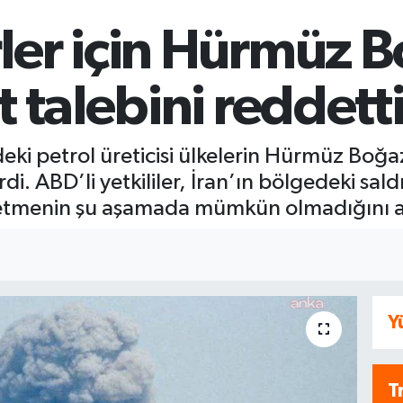
ler için Hürmüz 
t talebini reddett
ki petrol üreticisi ülkelerin Hürmüz Boğa
irdi. ABD’li yetkililer, İran’ın bölgedeki sa
ik etmenin şu aşamada mümkün olmadığını a
Y
T