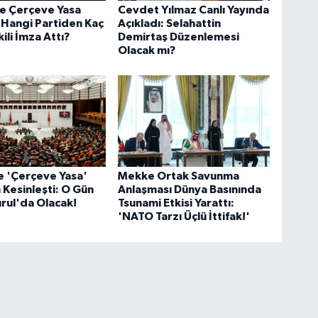
 Çerçeve Yasa
Cevdet Yılmaz Canlı Yayında
 Hangi Partiden Kaç
Açıkladı: Selahattin
ili İmza Attı?
Demirtaş Düzenlemesi
Olacak mı?
e 'Çerçeve Yasa'
Mekke Ortak Savunma
h Kesinleşti: O Gün
Anlaşması Dünya Basınında
rul'da Olacak!
Tsunami Etkisi Yarattı:
'NATO Tarzı Üçlü İttifak!'