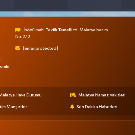
İnönü mah. Tevfik Temelli cd. Malatya basım
No:2/2
[email protected]
l
nilir
Malatya Hava Durumu
Malatya Namaz Vakitleri
üm Manşetler
Son Dakika Haberleri