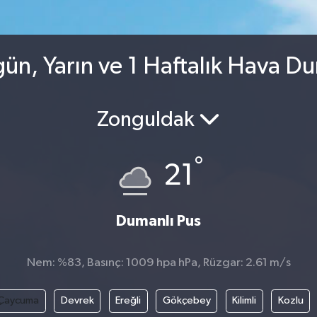
n, Yarın ve 1 Haftalık Hava D
Zonguldak
°
21
Dumanlı Pus
Nem: %83, Basınç: 1009 hpa hPa, Rüzgar: 2.61 m/s
Çaycuma
Devrek
Ereğli
Gökçebey
Kilimli
Kozlu