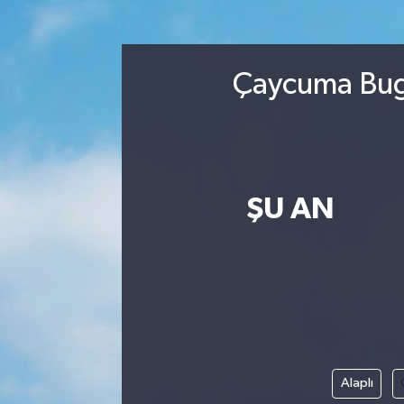
Spor
Çaycuma Bugü
Yaşam
ŞU AN
Alaplı