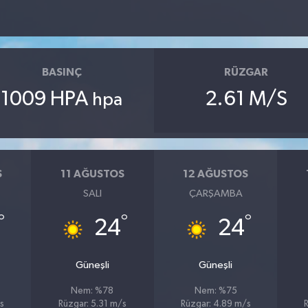
BASINÇ
RÜZGAR
1009 HPA
2.61 M/S
hpa
S
11 AĞUSTOS
12 AĞUSTOS
SALI
ÇARŞAMBA
°
°
°
24
24
Güneşli
Güneşli
Nem: %78
Nem: %75
s
Rüzgar: 5.31 m/s
Rüzgar: 4.89 m/s
R