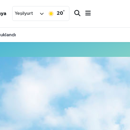
°
20
nya
Yeşilyurt
tuklandı