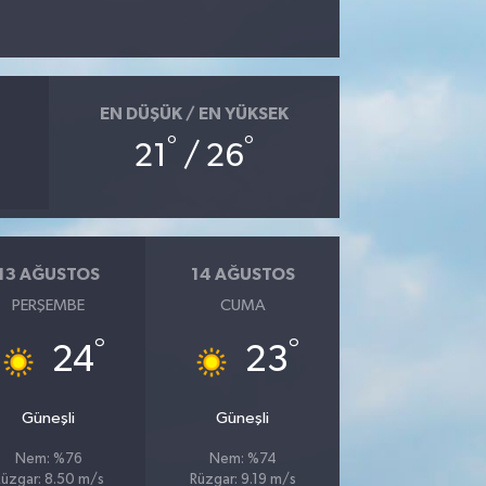
EN DÜŞÜK / EN YÜKSEK
°
°
21
/ 26
13 AĞUSTOS
14 AĞUSTOS
PERŞEMBE
CUMA
°
°
24
23
Güneşli
Güneşli
Nem: %76
Nem: %74
üzgar: 8.50 m/s
Rüzgar: 9.19 m/s