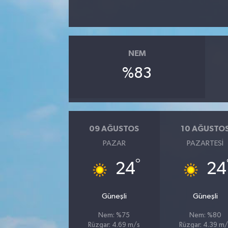
NEM
%83
09 AĞUSTOS
10 AĞUSTO
PAZAR
PAZARTESI
°
24
24
Güneşli
Güneşli
Nem: %75
Nem: %80
Rüzgar: 4.69 m/s
Rüzgar: 4.39 m/