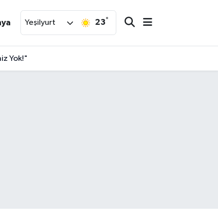
°
23
nya
Yeşilyurt
iz Yok!"