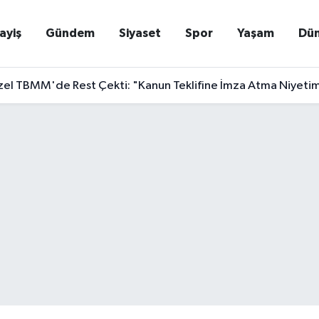
ayiş
Gündem
Siyaset
Spor
Yaşam
Dü
el TBMM'de Rest Çekti: "Kanun Teklifine İmza Atma Niyetim