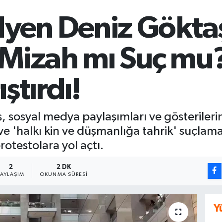
yen Deniz Gökta
"Mizah mı Suç mu?
ştırdı!
sosyal medya paylaşımları ve gösterilerin
 'halkı kin ve düşmanlığa tahrik' suçlamal
otestolara yol açtı.
2
2 DK
PAYLAŞIM
OKUNMA SÜRESI
Y