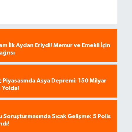
am İlk Aydan Eriydi! Memur ve Emekli İçin
ağrısı
aç Piyasasında Asya Depremi: 150 Milyar
 Yolda!
u Soruşturmasında Sıcak Gelişme: 5 Polis
ndı!