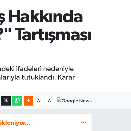
ş Hakkında
" Tartışması
deki ifadeleri nedeniyle
arıyla tutuklandı. Karar
-
+
A
A
ükleniyor...