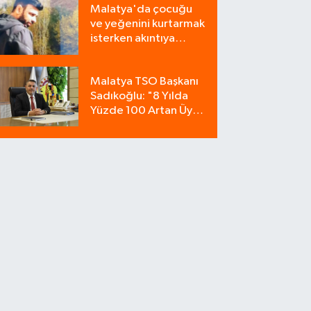
Malatya'da çocuğu
Bozdu!
ve yeğenini kurtarmak
isterken akıntıya
kapılan bir kişi
yaşamını yitirdi
Malatya TSO Başkanı
Sadıkoğlu: "8 Yılda
Yüzde 100 Artan Üye
Sayımız Güvenin
Göstergesidir"