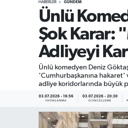
HABERLER
GÜNDEM
Ünlü Komed
Spor
Yaşam
Şok Karar: 
Adliyeyi Karı
Ünlü komedyen Deniz Göktaş, 
'Cumhurbaşkanına hakaret' ve
adliye koridorlarında büyük pr
03.07.2026 - 16:56
03.07.2026 - 20:30
YAYINLANMA
GÜNCELLEME