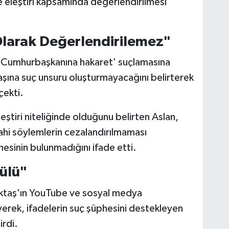
e eleştiri kapsamında değerlendirilmesi
 Olarak Değerlendirilemez"
e 'Cumhurbaşkanına hakaret' suçlamasına
aşına suç unsuru oluşturmayacağını belirterek
çekti.
eştiri niteliğinde olduğunu belirten Aslan,
hi söylemlerin cezalandırılmaması
esinin bulunmadığını ifade etti.
ülü"
öktaş'ın YouTube ve sosyal medya
yerek, ifadelerin suç şüphesini destekleyen
irdi.