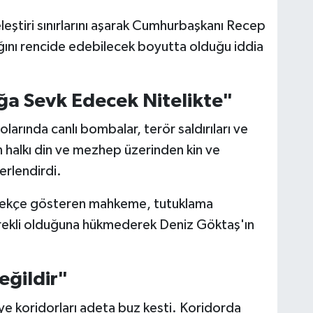
eştiri sınırlarını aşarak Cumhurbaşkanı Recep
ğını rencide edebilecek boyutta olduğu iddia
ğa Sevk Edecek Nitelikte"
larında canlı bombalar, terör saldırıları ve
erin halkı din ve mezhep üzerinden kin ve
rlendirdi.
gerekçe gösteren mahkeme, tutuklama
erekli olduğuna hükmederek Deniz Göktaş'ın
eğildir"
iye koridorları adeta buz kesti. Koridorda