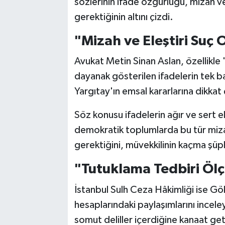
sözlerinin ifade özgürlüğü, mizah v
gerektiğinin altını çizdi.
"Mizah ve Eleştiri Suç
Avukat Metin Sinan Aslan, özellikl
dayanak gösterilen ifadelerin tek b
Yargıtay'ın emsal kararlarına dikkat 
Söz konusu ifadelerin ağır ve sert el
demokratik toplumlarda bu tür miza
gerektiğini, müvekkilinin kaçma şüph
"Tutuklama Tedbiri Ölç
İstanbul Sulh Ceza Hâkimliği ise G
hesaplarındaki paylaşımlarını incele
somut deliller içerdiğine kanaat get