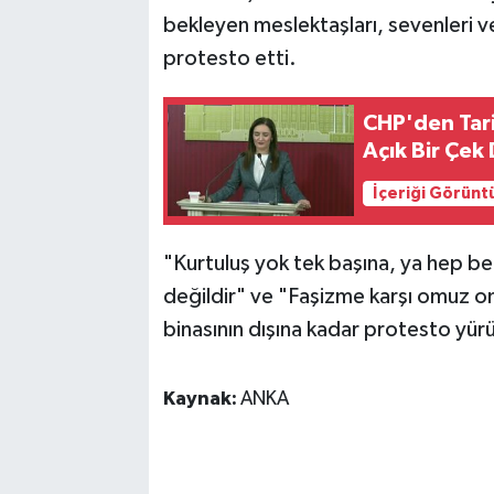
bekleyen meslektaşları, sevenleri v
protesto etti.
CHP'den Tari
Açık Bir Çek 
İçeriği Görünt
"Kurtuluş yok tek başına, ya hep be
değildir" ve "Faşizme karşı omuz om
binasının dışına kadar protesto yür
Kaynak:
ANKA