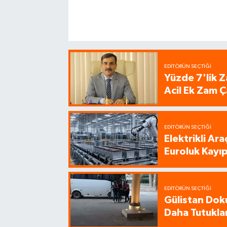
EDITÖRÜN SEÇTIĞI
Yüzde 7'lik Z
Acil Ek Zam Ç
EDITÖRÜN SEÇTIĞI
Elektrikli Ar
Euroluk Kayıp
EDITÖRÜN SEÇTIĞI
Gülistan Dok
Daha Tutukla