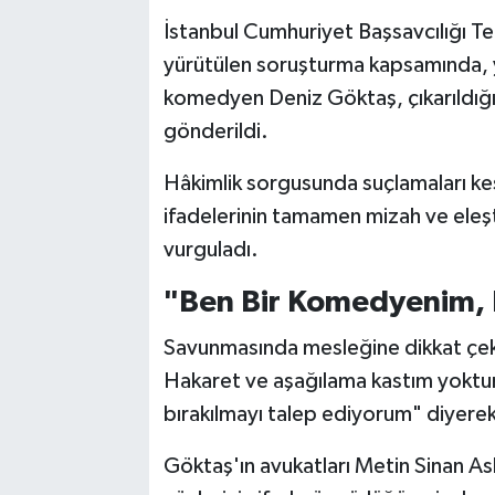
İstanbul Cumhuriyet Başsavcılığı T
yürütülen soruşturma kapsamında, y
komedyen Deniz Göktaş, çıkarıldığ
gönderildi.
Hâkimlik sorgusunda suçlamaları kes
ifadelerinin tamamen mizah ve eleştir
vurguladı.
"Ben Bir Komedyenim, 
Savunmasında mesleğine dikkat çe
Hakaret ve aşağılama kastım yoktur
bırakılmayı talep ediyorum" diyerek 
Göktaş'ın avukatları Metin Sinan Asl