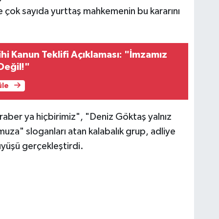
e çok sayıda yurttaş mahkemenin bu kararını
hi Kanun Teklifi Açıklaması: "İmzamız
Değil!"
üle
raber ya hiçbirimiz", "Deniz Göktaş yalnız
uza" sloganları atan kalabalık grup, adliye
üyüşü gerçekleştirdi.