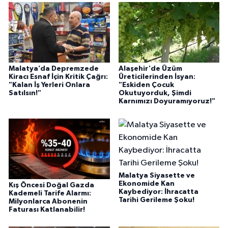
Malatya’da Depremzede
Alaşehir'de Üzüm
Kiracı Esnaf İçin Kritik Çağrı:
Üreticilerinden İsyan:
"Kalan İş Yerleri Onlara
"Eskiden Çocuk
Satılsın!"
Okutuyorduk, Şimdi
Karnımızı Doyuramıyoruz!"
Malatya Siyasette ve
Ekonomide Kan
Kış Öncesi Doğal Gazda
Kaybediyor: İhracatta
Kademeli Tarife Alarmı:
Tarihi Gerileme Şoku!
Milyonlarca Abonenin
Faturası Katlanabilir!