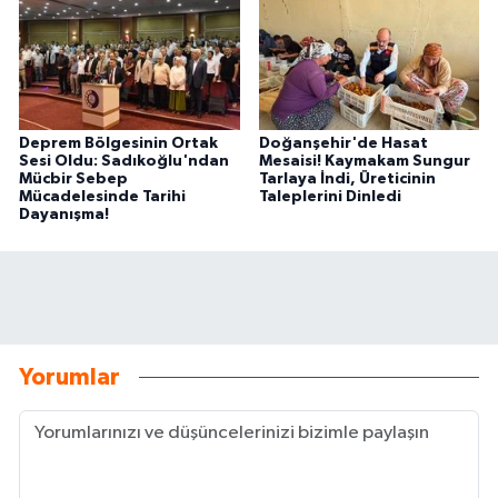
Deprem Bölgesinin Ortak
Doğanşehir'de Hasat
Sesi Oldu: Sadıkoğlu'ndan
Mesaisi! Kaymakam Sungur
Mücbir Sebep
Tarlaya İndi, Üreticinin
Mücadelesinde Tarihi
Taleplerini Dinledi
Dayanışma!
Yorumlar