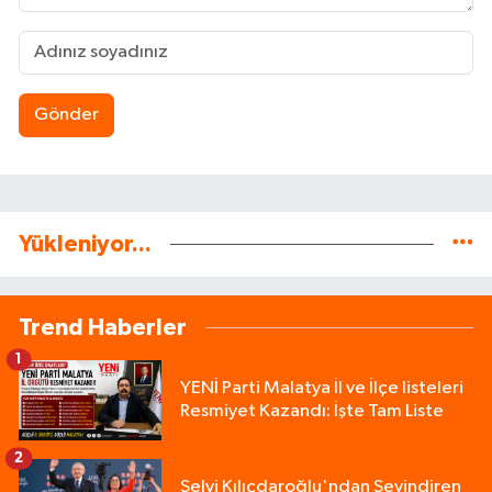
Gönder
Yükleniyor...
Trend Haberler
1
YENİ Parti Malatya İl ve İlçe listeleri
Resmiyet Kazandı: İşte Tam Liste
2
Selvi Kılıçdaroğlu'ndan Sevindiren