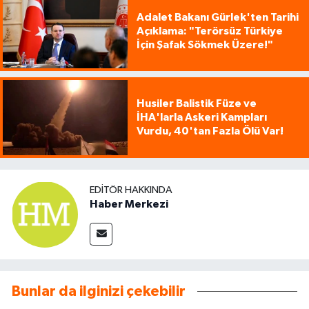
Adalet Bakanı Gürlek'ten Tarihi
Açıklama: "Terörsüz Türkiye
İçin Şafak Sökmek Üzere!"
Husiler Balistik Füze ve
İHA'larla Askeri Kampları
Vurdu, 40'tan Fazla Ölü Var!
EDITÖR HAKKINDA
Haber Merkezi
Bunlar da ilginizi çekebilir