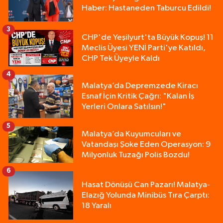
Haber: Hastaneden Taburcu Edildi!
3
CHP'de Yeşilyurt'ta Büyük Kopuş! 11
Meclis Üyesi YENİ Parti'ye Katıldı,
CHP Tek Üyeyle Kaldı
4
Malatya’da Depremzede Kiracı
Esnaf İçin Kritik Çağrı: "Kalan İş
Yerleri Onlara Satılsın!"
5
Malatya’da Kuyumcuları ve
Vatandaşı Şoke Eden Operasyon: 9
Milyonluk Tuzağı Polis Bozdu!
6
Hasat Dönüşü Can Pazarı! Malatya-
Elazığ Yolunda Minibüs Tıra Çarptı:
18 Yaralı