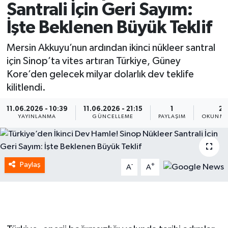
Santrali İçin Geri Sayım:
Spor
İşte Beklenen Büyük Teklif
Yaşam
Mersin Akkuyu’nun ardından ikinci nükleer santral
için Sinop’ta vites artıran Türkiye, Güney
Kore’den gelecek milyar dolarlık dev teklife
kilitlendi.
11.06.2026 - 10:39
11.06.2026 - 21:15
1
2 
YAYINLANMA
GÜNCELLEME
PAYLAŞIM
OKUNMA
Paylaş
-
+
A
A