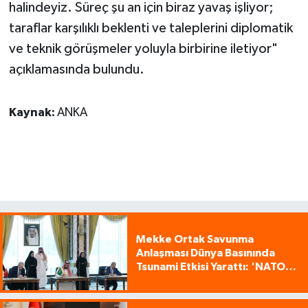
halindeyiz. Süreç şu an için biraz yavaş işliyor;
taraflar karşılıklı beklenti ve taleplerini diplomatik
ve teknik görüşmeler yoluyla birbirine iletiyor"
açıklamasında bulundu.
Kaynak:
ANKA
Mekke Ortak Savunma
Anlaşması Dünya Basınında
Tsunami Etkisi Yarattı: 'NATO
Tarzı Üçlü İttifak!'