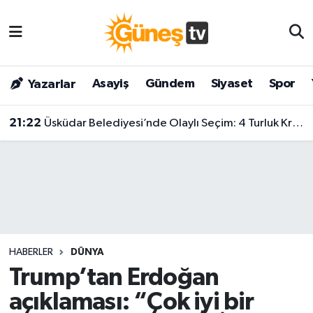
Asayiş
Malatya Nöbetçi Eczaneler
Asayiş
Gündem
Siyaset
Spor
Yazarlar
Bilim & Teknoloji
Malatya Hava Durumu
21:22
Üsküdar Belediyesi’nde Olaylı Seçim: 4 Turluk Krizin Ardından Sibel Tan Çetinkaya Kazandı!
Dünya
Malatya Namaz Vakitleri
Eğitim
Malatya Trafik Yoğunluk Haritası
Gündem
Süper Lig Puan Durumu ve Fikstür
Kültür & Sanat
Tüm Manşetler
HABERLER
DÜNYA
Magazin
Son Dakika Haberleri
Trump’tan Erdoğan
açıklaması: “Çok iyi bir
Siyaset
Haber Arşivi