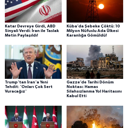
Katar Devreye Girdi, ABD
Küba’da Şebeke Çöktü: 10
Sinyali Verdi: İran ile Taslak
Milyon Nüfuslu Ada Ülkesi
Metin Paylaşıldı!
Karanlığa Gömüldü!
Trump'tan İran'a Yeni
Gazze’de Tarihi Dönüm
Tehdit: 'Onları Çok Sert
Noktası: Hamas
Vuracağız'
Silahsızlanma Yol Haritasını
Kabul Etti