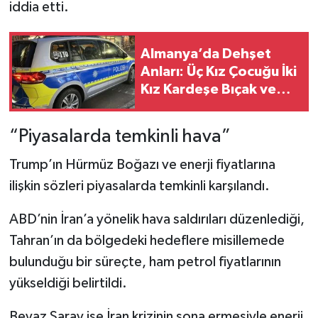
iddia etti.
Almanya’da Dehşet
Anları: Üç Kız Çocuğu İki
Kız Kardeşe Bıçak ve
Cam Şişelerle Saldırdı!
“Piyasalarda temkinli hava”
Trump’ın Hürmüz Boğazı ve enerji fiyatlarına
ilişkin sözleri piyasalarda temkinli karşılandı.
ABD’nin İran’a yönelik hava saldırıları düzenlediği,
Tahran’ın da bölgedeki hedeflere misillemede
bulunduğu bir süreçte, ham petrol fiyatlarının
yükseldiği belirtildi.
Beyaz Saray ise İran krizinin sona ermesiyle enerji