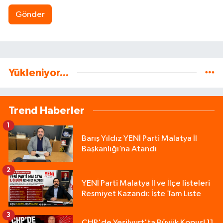
Gönder
Yükleniyor...
Trend Haberler
1
Barış Yıldız YENİ Parti Malatya İl
Başkanlığı’na Atandı
2
YENİ Parti Malatya İl ve İlçe listeleri
Resmiyet Kazandı: İşte Tam Liste
3
CHP'de Yeşilyurt'ta Büyük Kopuş! 11