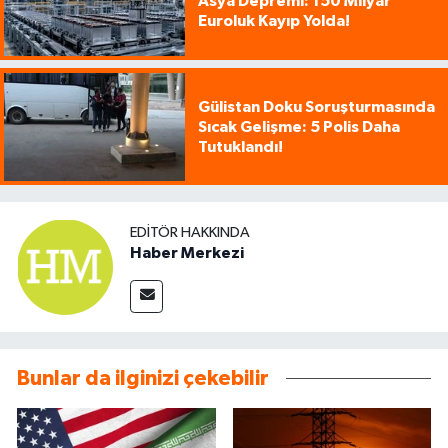
Asya Depremi: 150 Milyar
Euroluk Kayıp Yolda!
Gülistan Doku Soruşturmasında
Sıcak Gelişme: 5 Polis Daha
Tutuklandı!
EDITÖR HAKKINDA
Haber Merkezi
Bunlar da ilginizi çekebilir