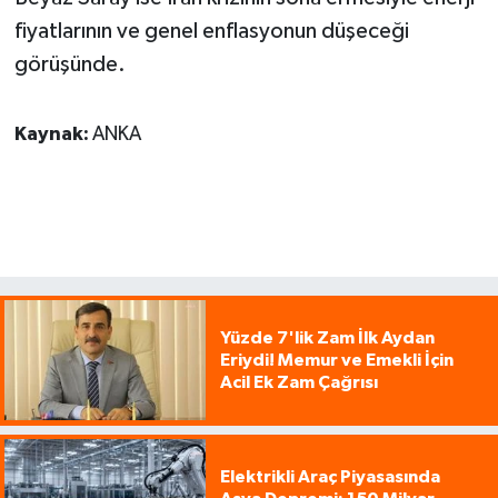
fiyatlarının ve genel enflasyonun düşeceği
görüşünde.
Kaynak:
ANKA
Yüzde 7'lik Zam İlk Aydan
Eriydi! Memur ve Emekli İçin
Acil Ek Zam Çağrısı
Elektrikli Araç Piyasasında