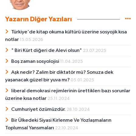
Yazarın Diğer Yazıları
Türkiye'de kitap okuma kültürü üzerine sosyojik kısa
notlar
15.05.2026
" Biri Kürt diğeri de Alevi olsun"
23.07.2025
Boş zaman sosyolojisi
11.04.2025
Aşk nedir? Zalim bir diktatör mü? Sonuza dek
yaşanacak güzel bir yuva mı?
05.01.2025
liberal demokrasi rejimlerinin ürettiklerı bazı sorunlar
üzerine kısa notlar
25.11.2024
Cumhuriyet özümüzdür.
28.10.2024
Bir Ülkedeki Siyasi Kirlenme Ve Yozlaşmaların
Toplumsal Yansımaları
22.10.2024