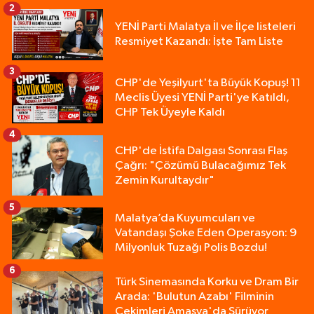
2
YENİ Parti Malatya İl ve İlçe listeleri
Resmiyet Kazandı: İşte Tam Liste
3
CHP'de Yeşilyurt'ta Büyük Kopuş! 11
Meclis Üyesi YENİ Parti'ye Katıldı,
CHP Tek Üyeyle Kaldı
4
CHP'de İstifa Dalgası Sonrası Flaş
Çağrı: "Çözümü Bulacağımız Tek
Zemin Kurultaydır"
5
Malatya’da Kuyumcuları ve
Vatandaşı Şoke Eden Operasyon: 9
Milyonluk Tuzağı Polis Bozdu!
6
Türk Sinemasında Korku ve Dram Bir
Arada: 'Bulutun Azabı' Filminin
Çekimleri Amasya'da Sürüyor