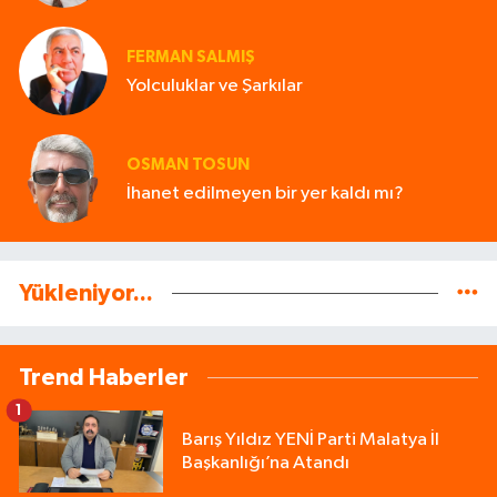
FERMAN SALMIŞ
Yolculuklar ve Şarkılar
OSMAN TOSUN
İhanet edilmeyen bir yer kaldı mı?
Yükleniyor...
Trend Haberler
1
Barış Yıldız YENİ Parti Malatya İl
Başkanlığı’na Atandı