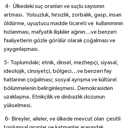
4-
Ülkedeki suç oranları ve suçlu sayısının
artması.
Yolsuzluk, hırsızlık, zorbalık, gasp, insan
öldürme, uyuştucu madde ticareti ve
kullanımının
hızlanması, mafyatik
ilişkiler
ağının...ve benzeri
faaliyetlerin gözle görülür olarak çoğalması ve
yaygınlaşması.
5- Toplumdaki; etnik, dinsel, mezhepçi, siyasal,
ideolojik, cinsiyetçi, bölgeci...ve benzeri fay
hatlarının çoğalması; sosyal ayrışma ve kültürel
bölünmelenin belirginleşmesi. Demokrasiden
uzaklaşma. Etnikçilik ve dinbazlık dozunun
yükselmesi.
6- Bireyler, aileler, ve ülkede mevcut olan
çesitli
toplumsal gruplar ve katmanlar arasındak