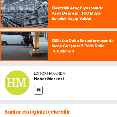
Elektrikli Araç Piyasasında
Asya Depremi: 150 Milyar
Euroluk Kayıp Yolda!
Gülistan Doku Soruşturmasında
Sıcak Gelişme: 5 Polis Daha
Tutuklandı!
EDITÖR HAKKINDA
Haber Merkezi
Bunlar da ilginizi çekebilir