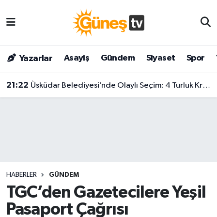
Asayiş
Malatya Nöbetçi Eczaneler
Asayiş
Gündem
Siyaset
Spor
Yazarlar
Bilim & Teknoloji
Malatya Hava Durumu
21:22
Üsküdar Belediyesi’nde Olaylı Seçim: 4 Turluk Krizin Ardından Sibel Tan Çetinkaya Kazandı!
Dünya
Malatya Namaz Vakitleri
Eğitim
Malatya Trafik Yoğunluk Haritası
Gündem
Süper Lig Puan Durumu ve Fikstür
Kültür & Sanat
Tüm Manşetler
HABERLER
GÜNDEM
Magazin
Son Dakika Haberleri
TGC’den Gazetecilere Yeşil
Pasaport Çağrısı
Siyaset
Haber Arşivi