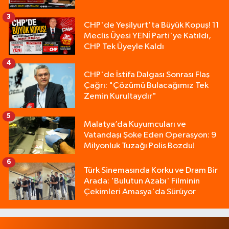
3
CHP'de Yeşilyurt'ta Büyük Kopuş! 11
Meclis Üyesi YENİ Parti'ye Katıldı,
CHP Tek Üyeyle Kaldı
4
CHP'de İstifa Dalgası Sonrası Flaş
Çağrı: "Çözümü Bulacağımız Tek
Zemin Kurultaydır"
5
Malatya’da Kuyumcuları ve
Vatandaşı Şoke Eden Operasyon: 9
Milyonluk Tuzağı Polis Bozdu!
6
Türk Sinemasında Korku ve Dram Bir
Arada: 'Bulutun Azabı' Filminin
Çekimleri Amasya'da Sürüyor