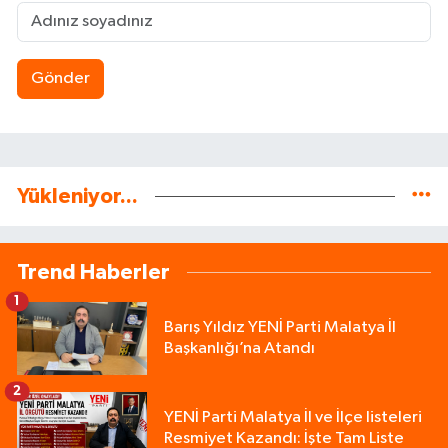
Gönder
Yükleniyor...
Trend Haberler
1
Barış Yıldız YENİ Parti Malatya İl
Başkanlığı’na Atandı
2
YENİ Parti Malatya İl ve İlçe listeleri
Resmiyet Kazandı: İşte Tam Liste