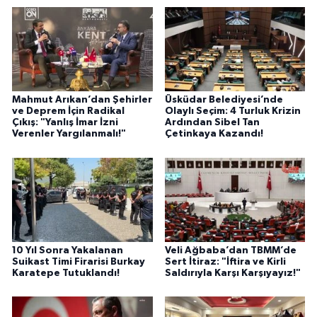
Mahmut Arıkan’dan Şehirler
Üsküdar Belediyesi’nde
ve Deprem İçin Radikal
Olaylı Seçim: 4 Turluk Krizin
Çıkış: "Yanlış İmar İzni
Ardından Sibel Tan
Verenler Yargılanmalı!"
Çetinkaya Kazandı!
10 Yıl Sonra Yakalanan
Veli Ağbaba’dan TBMM’de
Suikast Timi Firarisi Burkay
Sert İtiraz: "İftira ve Kirli
Karatepe Tutuklandı!
Saldırıyla Karşı Karşıyayız!"