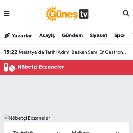
Asayiş
Malatya Nöbetçi Eczaneler
Asayiş
Gündem
Siyaset
Spor
Yazarlar
Bilim & Teknoloji
Malatya Hava Durumu
15:22
Malatya’da Tarihi Adım: Başkan Sami Er Gastronomi Sokağı’nda Dev Projeyi Açıkladı!
Dünya
Malatya Namaz Vakitleri
Nöbetçi Eczaneler
Eğitim
Malatya Trafik Yoğunluk Haritası
Gündem
Süper Lig Puan Durumu ve Fikstür
Kültür & Sanat
Tüm Manşetler
Magazin
Son Dakika Haberleri
Siyaset
Haber Arşivi