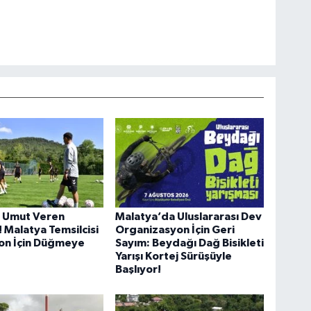
 Umut Veren
Malatya’da Uluslararası Dev
 Malatya Temsilcisi
Organizasyon İçin Geri
zon İçin Düğmeye
Sayım: Beydağı Dağ Bisikleti
Yarışı Kortej Sürüşüyle
Başlıyor!