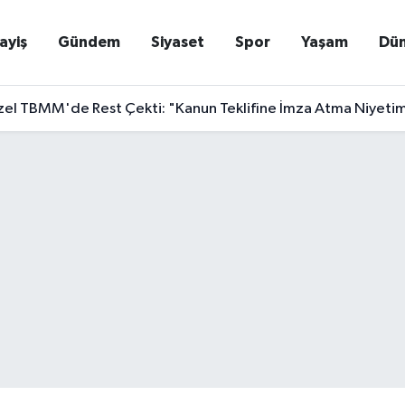
ayiş
Gündem
Siyaset
Spor
Yaşam
Dü
el TBMM'de Rest Çekti: "Kanun Teklifine İmza Atma Niyetim