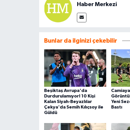
Haber Merkezi
Bunlar da ilginizi çekebilir
Beşiktaş Avrupa'da
Camiaya
Durdurulamıyor! 10 Kişi
Görüntü!
Kalan Siyah-Beyazlılar
Yeni Se
Çekya'da Semih Kılıçsoy ile
Bastı
Güldü