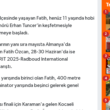
T
1
lçesinde yaşayan Fatih, henüz 11 yaşında hobi
enörü Erhan Tuncer'in keşfetmesiyle
nmeye başladı.
2
arının yanı sıra mayısta Almanya'da
n Fatih Özcan, 28-30 Haziran'da ise
3
'RIT 2025-Radboud International
rıştı.
yarışında birinci olan Fatih, 400 metre
4
inator yarışında beşinci gelerek genel
5
 finali için Karaman'a gelen Kocaeli