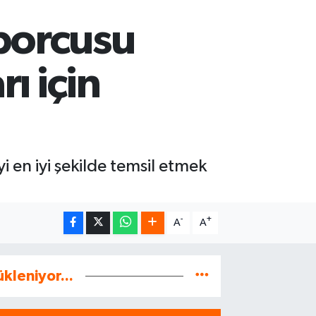
sporcusu
ı için
i en iyi şekilde temsil etmek
-
+
A
A
ükleniyor...