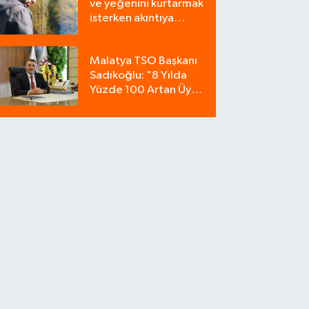
ve yeğenini kurtarmak
isterken akıntıya
kapılan bir kişi
yaşamını yitirdi
Malatya TSO Başkanı
Sadıkoğlu: "8 Yılda
Yüzde 100 Artan Üye
Sayımız Güvenin
Göstergesidir"