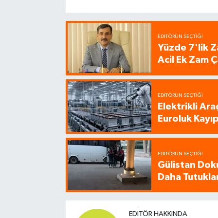
EDITÖRÜN SEÇTIĞI
Yüzde 7'lik Z
Acil Ek Zam Ç
EDITÖRÜN SEÇTIĞI
Elektrikli Ar
Euroluk Kayıp
EDITÖRÜN SEÇTIĞI
Gülistan Dok
Daha Tutukla
EDITÖR HAKKINDA