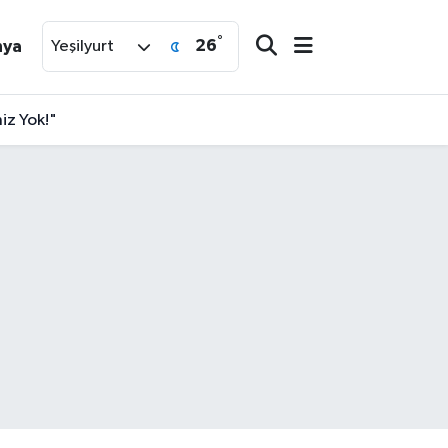
°
26
nya
Yeşilyurt
iz Yok!"