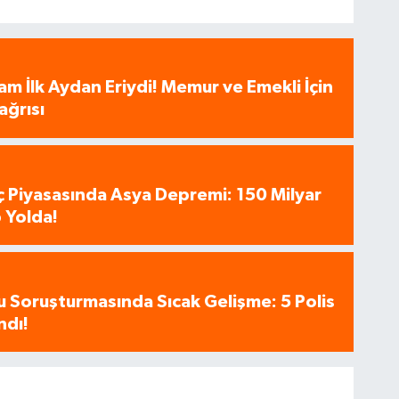
am İlk Aydan Eriydi! Memur ve Emekli İçin
ağrısı
aç Piyasasında Asya Depremi: 150 Milyar
 Yolda!
u Soruşturmasında Sıcak Gelişme: 5 Polis
ndı!