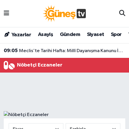
Asayiş
Malatya Nöbetçi Eczaneler
Asayiş
Gündem
Siyaset
Spor
Yazarlar
Bilim & Teknoloji
Malatya Hava Durumu
09:05
Meclis'te Tarihi Hafta: Millî Dayanışma Kanunu İçin Rakam Verildi!
Dünya
Malatya Namaz Vakitleri
Nöbetçi Eczaneler
Eğitim
Malatya Trafik Yoğunluk Haritası
Gündem
Süper Lig Puan Durumu ve Fikstür
Kültür & Sanat
Tüm Manşetler
Magazin
Son Dakika Haberleri
Siyaset
Haber Arşivi