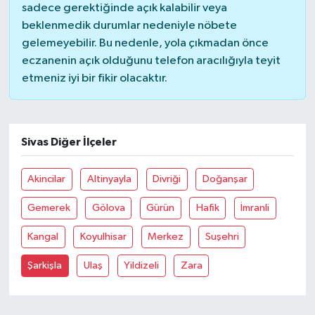
sadece gerektiğinde açık kalabilir veya
beklenmedik durumlar nedeniyle nöbete
gelemeyebilir. Bu nedenle, yola çıkmadan önce
eczanenin açık olduğunu telefon aracılığıyla teyit
etmeniz iyi bir fikir olacaktır.
Sivas Diğer İlçeler
Akincilar
Altinyayla
Divriği
Doğanşar
Gemerek
Gölova
Gürün
Hafik
İmranli
Kangal
Koyulhisar
Merkez
Suşehri
Şarkişla
Ulaş
Yildizeli
Zara