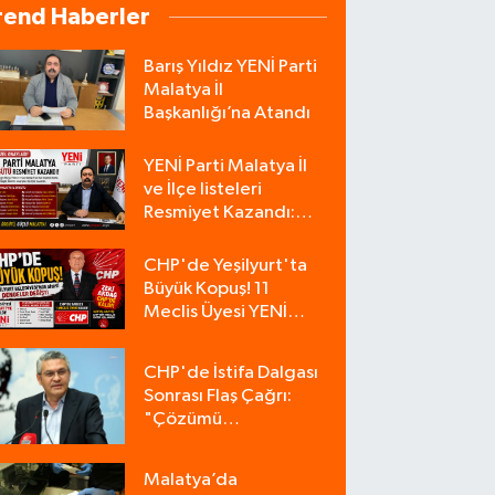
rend Haberler
Barış Yıldız YENİ Parti
Malatya İl
Başkanlığı’na Atandı
YENİ Parti Malatya İl
ve İlçe listeleri
Resmiyet Kazandı:
İşte Tam Liste
CHP'de Yeşilyurt'ta
Büyük Kopuş! 11
Meclis Üyesi YENİ
Parti'ye Katıldı, CHP
Tek Üyeyle Kaldı
CHP'de İstifa Dalgası
Sonrası Flaş Çağrı:
"Çözümü
Bulacağımız Tek
Zemin Kurultaydır"
Malatya’da