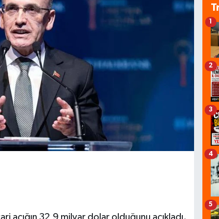
T
1
2
3
4
5
ri açığın 32,9 milyar dolar olduğunu açıkladı.