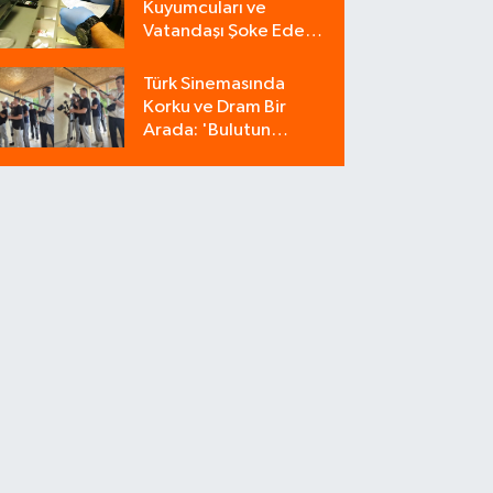
Kuyumcuları ve
Vatandaşı Şoke Eden
Operasyon: 9
Milyonluk Tuzağı Polis
Türk Sinemasında
Bozdu!
Korku ve Dram Bir
Arada: 'Bulutun
Azabı' Filminin
Çekimleri Amasya'da
Sürüyor