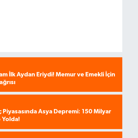
am İlk Aydan Eriydi! Memur ve Emekli İçin
ağrısı
aç Piyasasında Asya Depremi: 150 Milyar
 Yolda!