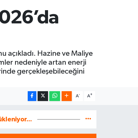
 2026’da
nu açıkladı. Hazine ve Maliye
imler nedeniyle artan enerji
erinde gerçekleşebileceğini
-
+
A
A
ükleniyor...