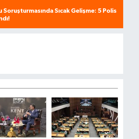
u Soruşturmasında Sıcak Gelişme: 5 Polis
ndı!