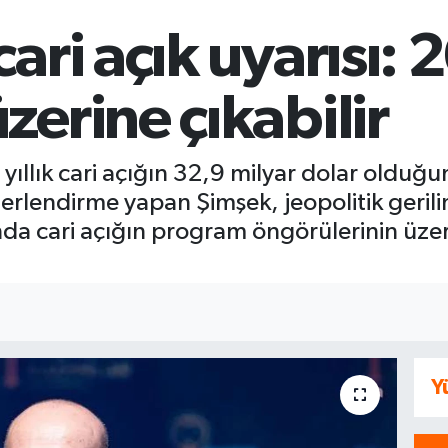
ari açık uyarısı:
erine çıkabilir
llık cari açığın 32,9 milyar dolar olduğu
eğerlendirme yapan Şimşek, jeopolitik geril
ılında cari açığın program öngörülerinin üz
Y