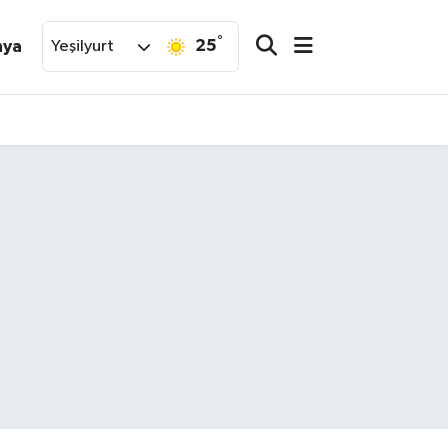
°
25
nya
Yeşilyurt