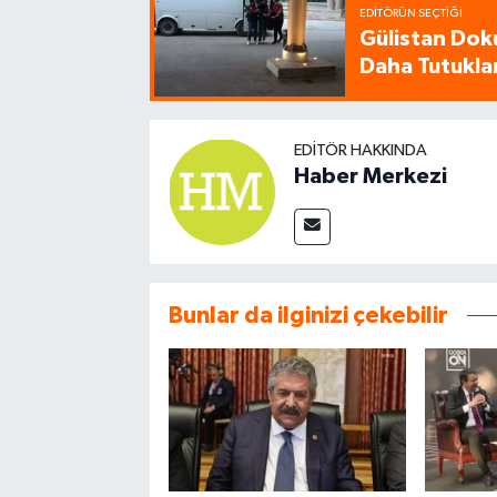
EDITÖRÜN SEÇTIĞI
Gülistan Dok
Daha Tutukla
EDITÖR HAKKINDA
Haber Merkezi
Bunlar da ilginizi çekebilir