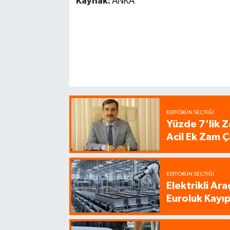
Kaynak:
ANKA
EDITÖRÜN SEÇTIĞI
Yüzde 7'lik Z
Acil Ek Zam Ç
EDITÖRÜN SEÇTIĞI
Elektrikli Ar
Euroluk Kayıp