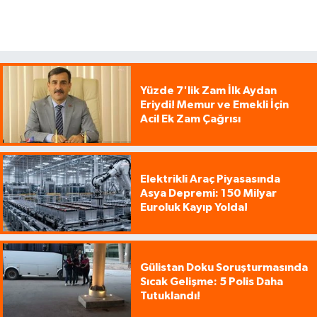
Yüzde 7'lik Zam İlk Aydan
Eriydi! Memur ve Emekli İçin
Acil Ek Zam Çağrısı
Elektrikli Araç Piyasasında
Asya Depremi: 150 Milyar
Euroluk Kayıp Yolda!
Gülistan Doku Soruşturmasında
Sıcak Gelişme: 5 Polis Daha
Tutuklandı!