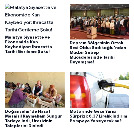
Malatya Siyasette ve
Ekonomide Kan
Deprem Bölgesinin Ortak
Kaybediyor: İhracatta
Sesi Oldu: Sadıkoğlu'ndan
Tarihi Gerileme Şoku!
Mücbir Sebep
Mücadelesinde Tarihi
Dayanışma!
Doğanşehir'de Hasat
Motorinde Gece Yarısı
Mesaisi! Kaymakam Sungur
Sürprizi: 6,37 Liralık İndirim
Tarlaya İndi, Üreticinin
Pompaya Yansıyacak mı?
Taleplerini Dinledi