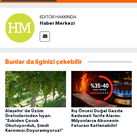
EDITÖR HAKKINDA
Haber Merkezi
Bunlar da ilginizi çekebilir
Alaşehir'de Üzüm
Kış Öncesi Doğal Gazda
Üreticilerinden İsyan:
Kademeli Tarife Alarmı:
"Eskiden Çocuk
Milyonlarca Abonenin
Okutuyorduk, Şimdi
Faturası Katlanabilir!
Karnımızı Doyuramıyoruz!"