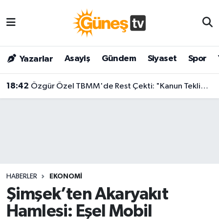
Asayiş
Malatya Nöbetçi Eczaneler
Asayiş
Gündem
Siyaset
Spor
Yazarlar
Bilim & Teknoloji
Malatya Hava Durumu
18:42
Özgür Özel TBMM'de Rest Çekti: "Kanun Teklifine İmza Atma Niyetimiz Yok!"
Dünya
Malatya Namaz Vakitleri
Eğitim
Malatya Trafik Yoğunluk Haritası
Gündem
Süper Lig Puan Durumu ve Fikstür
Kültür & Sanat
Tüm Manşetler
HABERLER
EKONOMI
Magazin
Son Dakika Haberleri
Şimşek’ten Akaryakıt
Hamlesi: Eşel Mobil
Siyaset
Haber Arşivi