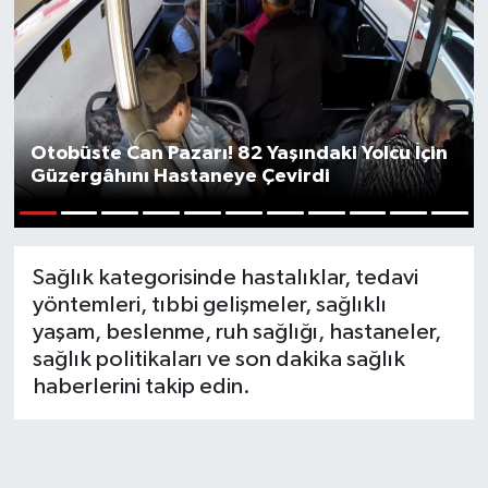
Spor
Yaşam
Otobüste Can Pazarı! 82 Yaşındaki Yolcu İçin
Güzergâhını Hastaneye Çevirdi
1
2
3
4
5
6
7
8
9
10
11
Sağlık kategorisinde hastalıklar, tedavi
yöntemleri, tıbbi gelişmeler, sağlıklı
yaşam, beslenme, ruh sağlığı, hastaneler,
sağlık politikaları ve son dakika sağlık
haberlerini takip edin.