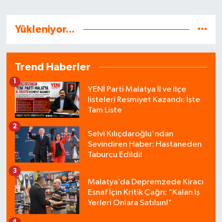
Yükleniyor...
Trend Haberler
1
YENİ Parti Malatya İl ve İlçe
listeleri Resmiyet Kazandı: İşte
Tam Liste
2
Selvi Kılıçdaroğlu'ndan
Sevindiren Haber: Hastaneden
Taburcu Edildi!
3
Malatya’da Depremzede Kiracı
Esnaf İçin Kritik Çağrı: "Kalan İş
Yerleri Onlara Satılsın!"