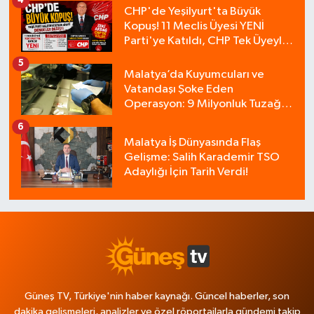
4
CHP'de Yeşilyurt'ta Büyük
Kopuş! 11 Meclis Üyesi YENİ
Parti'ye Katıldı, CHP Tek Üyeyle
Kaldı
5
Malatya’da Kuyumcuları ve
Vatandaşı Şoke Eden
Operasyon: 9 Milyonluk Tuzağı
Polis Bozdu!
6
Malatya İş Dünyasında Flaş
Gelişme: Salih Karademir TSO
Adaylığı İçin Tarih Verdi!
Güneş TV, Türkiye'nin haber kaynağı. Güncel haberler, son
dakika gelişmeleri, analizler ve özel röportajlarla gündemi takip