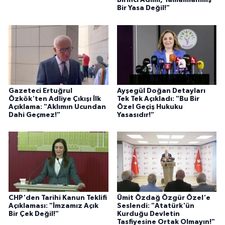
Birinci Adımı, Tamamlanmış
Bir Yasa Değil!"
Gazeteci Ertuğrul
Ayşegül Doğan Detayları
Özkök'ten Adliye Çıkışı İlk
Tek Tek Açıkladı: "Bu Bir
Açıklama: "Aklımın Ucundan
Özel Geçiş Hukuku
Dahi Geçmez!"
Yasasıdır!"
CHP'den Tarihi Kanun Teklifi
Ümit Özdağ Özgür Özel'e
Açıklaması: "İmzamız Açık
Seslendi: "Atatürk'ün
Bir Çek Değil!"
Kurduğu Devletin
Tasfiyesine Ortak Olmayın!"