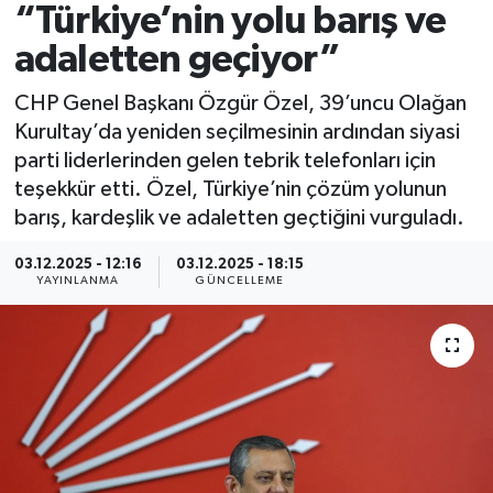
“Türkiye’nin yolu barış ve
Spor
adaletten geçiyor”
Yaşam
CHP Genel Başkanı Özgür Özel, 39’uncu Olağan
Kurultay’da yeniden seçilmesinin ardından siyasi
parti liderlerinden gelen tebrik telefonları için
teşekkür etti. Özel, Türkiye’nin çözüm yolunun
barış, kardeşlik ve adaletten geçtiğini vurguladı.
03.12.2025 - 12:16
03.12.2025 - 18:15
YAYINLANMA
GÜNCELLEME