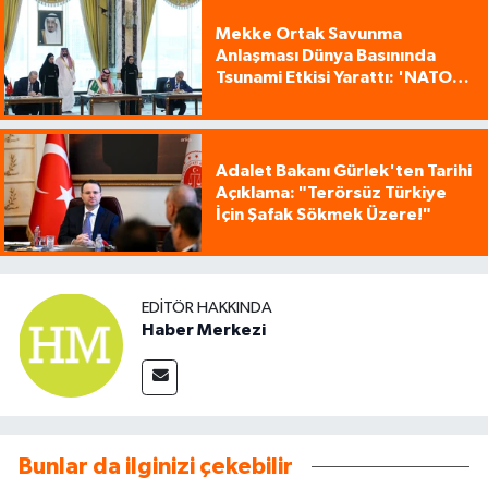
Mekke Ortak Savunma
Anlaşması Dünya Basınında
Tsunami Etkisi Yarattı: 'NATO
Tarzı Üçlü İttifak!'
Adalet Bakanı Gürlek'ten Tarihi
Açıklama: "Terörsüz Türkiye
İçin Şafak Sökmek Üzere!"
EDITÖR HAKKINDA
Haber Merkezi
Bunlar da ilginizi çekebilir