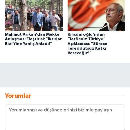
Mahmut Arıkan’dan Mekke
Kılıçdaroğlu'ndan
Anlaşması Eleştirisi: "İktidar
'Terörsüz Türkiye'
Bizi Yine Yanlış Anladı!"
Açıklaması: "Sürece
Tereddütsüz Katkı
Vereceğiz!"
Yorumlar