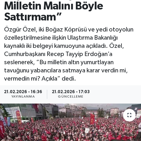
Milletin Malını Böyle
Spor
Sattırmam”
Yaşam
Özgür Özel, iki Boğaz Köprüsü ve yedi otoyolun
özelleştirilmesine ilişkin Ulaştırma Bakanlığı
kaynaklı iki belgeyi kamuoyuna açıkladı. Özel,
Cumhurbaşkanı Recep Tayyip Erdoğan’a
seslenerek, “Bu milletin altın yumurtlayan
tavuğunu yabancılara satmaya karar verdin mi,
vermedin mi? Açıkla” dedi.
21.02.2026 - 16:36
21.02.2026 - 17:03
YAYINLANMA
GÜNCELLEME