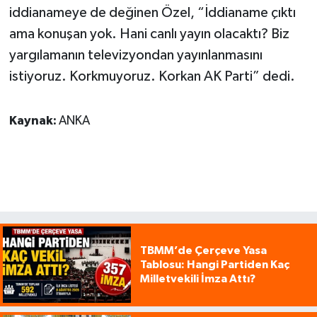
iddianameye de değinen Özel, “İddianame çıktı
ama konuşan yok. Hani canlı yayın olacaktı? Biz
yargılamanın televizyondan yayınlanmasını
istiyoruz. Korkmuyoruz. Korkan AK Parti” dedi.
Kaynak:
ANKA
TBMM’de Çerçeve Yasa
Tablosu: Hangi Partiden Kaç
Milletvekili İmza Attı?