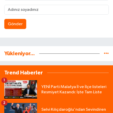
Gönder
Yükleniyor...
Trend Haberler
1
YENİ Parti Malatya İl ve İlçe listeleri
Resmiyet Kazandı: İşte Tam Liste
2
Selvi Kılıçdaroğlu'ndan Sevindiren