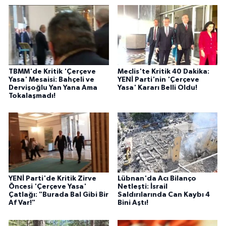
TBMM'de Kritik 'Çerçeve
Meclis'te Kritik 40 Dakika:
Yasa' Mesaisi: Bahçeli ve
YENİ Parti'nin 'Çerçeve
Dervişoğlu Yan Yana Ama
Yasa' Kararı Belli Oldu!
Tokalaşmadı!
YENİ Parti'de Kritik Zirve
Lübnan'da Acı Bilanço
Öncesi 'Çerçeve Yasa'
Netleşti: İsrail
Çatlağı: "Burada Bal Gibi Bir
Saldırılarında Can Kaybı 4
Af Var!"
Bini Aştı!