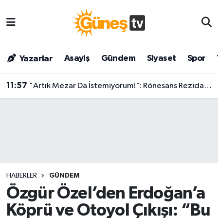
Asayiş
Malatya Nöbetçi Eczaneler
Asayiş
Gündem
Siyaset
Spor
Yazarlar
Bilim & Teknoloji
Malatya Hava Durumu
11:57
"Artık Mezar Da İstemiyorum!": Rönesans Rezidans Depremzedesinden Aksaray'da Yürek Yakan Feryat
Dünya
Malatya Namaz Vakitleri
Eğitim
Malatya Trafik Yoğunluk Haritası
Gündem
Süper Lig Puan Durumu ve Fikstür
Kültür & Sanat
Tüm Manşetler
HABERLER
GÜNDEM
Magazin
Son Dakika Haberleri
Özgür Özel’den Erdoğan’a
Köprü ve Otoyol Çıkışı: “Bu
Siyaset
Haber Arşivi