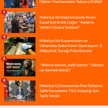
Haber: Hastaneden Taburcu Edildi!
3
Malatya’da Depremzede Kiracı
Esnaf İçin Kritik Çağrı: "Kalan İş
Yerleri Onlara Satılsın!"
4
Malatya’da Kuyumcuları ve
Vatandaşı Şoke Eden Operasyon: 9
Milyonluk Tuzağı Polis Bozdu!
5
“Mömin benim, kâfir benim”: Nesimî
ne demek istedi?
6
Malatya İş Dünyasında Flaş Gelişme:
Salih Karademir TSO Adaylığı İçin
Tarih Verdi!