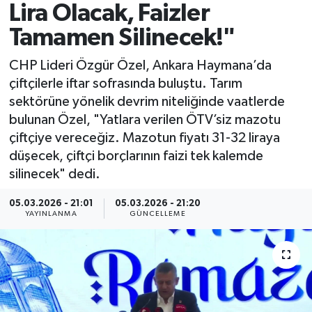
Lira Olacak, Faizler
Spor
Tamamen Silinecek!"
Yaşam
CHP Lideri Özgür Özel, Ankara Haymana’da
çiftçilerle iftar sofrasında buluştu. Tarım
sektörüne yönelik devrim niteliğinde vaatlerde
bulunan Özel, "Yatlara verilen ÖTV’siz mazotu
çiftçiye vereceğiz. Mazotun fiyatı 31-32 liraya
düşecek, çiftçi borçlarının faizi tek kalemde
silinecek" dedi.
05.03.2026 - 21:01
05.03.2026 - 21:20
YAYINLANMA
GÜNCELLEME