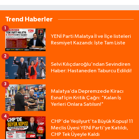
Trend Haberler
1
YENİ Parti Malatya İl ve İlçe listeleri
Resmiyet Kazandı: İşte Tam Liste
2
Selvi Kılıçdaroğlu'ndan Sevindiren
Haber: Hastaneden Taburcu Edildi!
3
Malatya’da Depremzede Kiracı
Esnaf İçin Kritik Çağrı: "Kalan İş
Yerleri Onlara Satılsın!"
4
CHP'de Yeşilyurt'ta Büyük Kopuş! 11
Meclis Üyesi YENİ Parti'ye Katıldı,
CHP Tek Üyeyle Kaldı