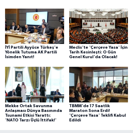
İYİ Partili Ayyüce Türkeş'e
Meclis'te 'Çerçeve Yasa' İçin
Yönelik Tutuma AK Partili
Tarih Kesinleşti: O Gün
İsimden Yanıt!
Genel Kurul'da Olacak!
Mekke Ortak Savunma
TBMM'de 17 Saatlik
Anlaşması Dünya Basınında
Maraton Sona Erdi!
Tsunami Etkisi Yarattı:
'Çerçeve Yasa' Teklifi Kabul
'NATO Tarzı Üçlü İttifak!'
Edildi