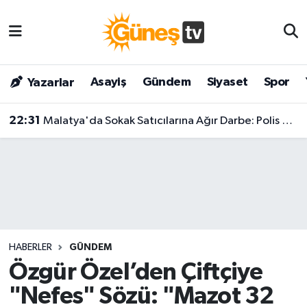
Asayiş
Malatya Nöbetçi Eczaneler
Asayiş
Gündem
Siyaset
Spor
Yazarlar
Bilim & Teknoloji
Malatya Hava Durumu
22:31
Malatya'da Sokak Satıcılarına Ağır Darbe: Polis Adım Adım Takip Etti!
Dünya
Malatya Namaz Vakitleri
Eğitim
Malatya Trafik Yoğunluk Haritası
Gündem
Süper Lig Puan Durumu ve Fikstür
Kültür & Sanat
Tüm Manşetler
HABERLER
GÜNDEM
Magazin
Son Dakika Haberleri
Özgür Özel’den Çiftçiye
"Nefes" Sözü: "Mazot 32
Siyaset
Haber Arşivi