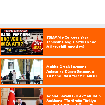
TBMM’de Çerçeve Yasa
Tablosu: Hangi Partiden Kaç
Milletvekili İmza Attı?
Mekke Ortak Savunma
Anlaşması Dünya Basınında
Tsunami Etkisi Yarattı: 'NATO
Tarzı Üçlü İttifak!'
Adalet Bakanı Gürlek'ten Tarihi
Açıklama: "Terörsüz Türkiye