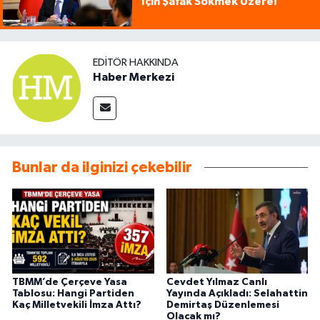
İçin Şafak Sökmek Üzere!"
EDITÖR HAKKINDA
Haber Merkezi
Bunlar da ilginizi çekebilir
TBMM’de Çerçeve Yasa
Cevdet Yılmaz Canlı
Tablosu: Hangi Partiden
Yayında Açıkladı: Selahattin
Kaç Milletvekili İmza Attı?
Demirtaş Düzenlemesi
Olacak mı?