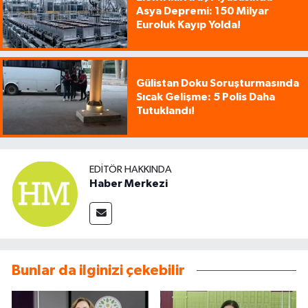
Asya Depremi: 150 Milyar
Euroluk Kayıp Yolda!
Gülistan Doku Soruşturmasında
Sıcak Gelişme: 5 Polis Daha
Tutuklandı!
EDITÖR HAKKINDA
Haber Merkezi
Bunlar da ilginizi çekebilir