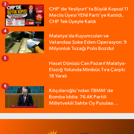
3
CHP'de Yeşilyurt'ta Büyük Kopuş! 11
Meclis Üyesi YENİ Parti'ye Katıldı,
CHP Tek Üyeyle Kaldı
4
Malatya’da Kuyumcuları ve
Vatandaşı Şoke Eden Operasyon: 9
Milyonluk Tuzağı Polis Bozdu!
5
Hasat Dönüşü Can Pazarı! Malatya-
Elazığ Yolunda Minibüs Tıra Çarptı:
18 Yaralı
6
Kılıçdaroğlu'ndan TBMM'de
Bomba İddia: 76 AK Partili
Milletvekili Sahte Oy Pusulası
Kullandı!