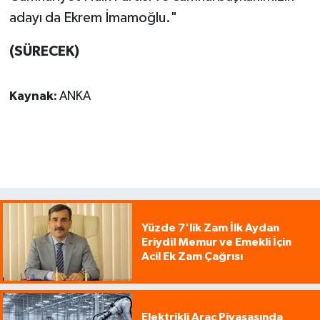
adayı da Ekrem İmamoğlu."
(SÜRECEK)
Kaynak:
ANKA
Yüzde 7'lik Zam İlk Aydan
Eriydi! Memur ve Emekli İçin
Acil Ek Zam Çağrısı
Elektrikli Araç Piyasasında