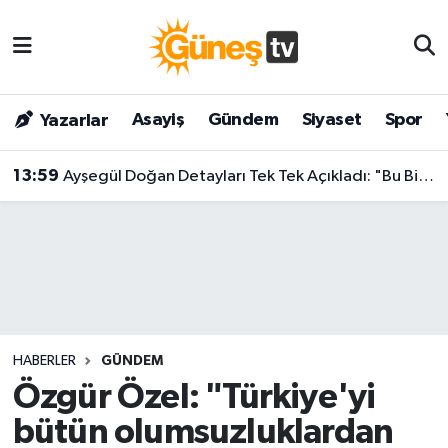
Asayiş
Malatya Nöbetçi Eczaneler
Asayiş
Gündem
Siyaset
Spor
Yazarlar
Bilim & Teknoloji
Malatya Hava Durumu
13:59
Ayşegül Doğan Detayları Tek Tek Açıkladı: "Bu Bir Özel Geçiş Hukuku Yasasıdır!"
Dünya
Malatya Namaz Vakitleri
Eğitim
Malatya Trafik Yoğunluk Haritası
Gündem
Süper Lig Puan Durumu ve Fikstür
Kültür & Sanat
Tüm Manşetler
HABERLER
GÜNDEM
Magazin
Son Dakika Haberleri
Özgür Özel: "Türkiye'yi
bütün olumsuzluklardan
Siyaset
Haber Arşivi