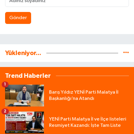
Gönder
Yükleniyor...
Trend Haberler
1
Barış Yıldız YENİ Parti Malatya İl
Başkanlığı’na Atandı
2
YENİ Parti Malatya İl ve İlçe listeleri
Resmiyet Kazandı: İşte Tam Liste