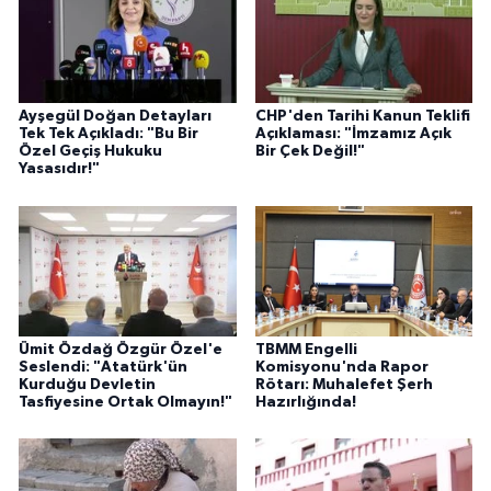
Ayşegül Doğan Detayları
CHP'den Tarihi Kanun Teklifi
Tek Tek Açıkladı: "Bu Bir
Açıklaması: "İmzamız Açık
Özel Geçiş Hukuku
Bir Çek Değil!"
Yasasıdır!"
Ümit Özdağ Özgür Özel'e
TBMM Engelli
Seslendi: "Atatürk'ün
Komisyonu'nda Rapor
Kurduğu Devletin
Rötarı: Muhalefet Şerh
Tasfiyesine Ortak Olmayın!"
Hazırlığında!