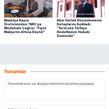
Malatya Kayısı
Akın Gürlek Düzenlemenin
Üreticisinden TMO'ya
Detaylarını Açıkladı:
Müdahale Çağrısı: "Fiyat
"Terörsüz Türkiye
Maliyetin Altına Düştü!"
Hedefimizin Hukuki
Zeminidir"
Yorumlar