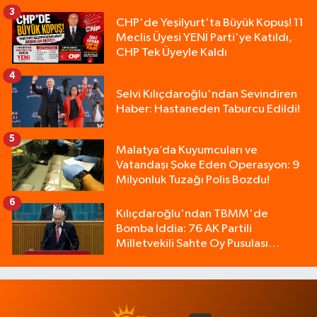
3
CHP'de Yeşilyurt'ta Büyük Kopuş! 11
Meclis Üyesi YENİ Parti'ye Katıldı,
CHP Tek Üyeyle Kaldı
4
Selvi Kılıçdaroğlu'ndan Sevindiren
Haber: Hastaneden Taburcu Edildi!
5
Malatya’da Kuyumcuları ve
Vatandaşı Şoke Eden Operasyon: 9
Milyonluk Tuzağı Polis Bozdu!
6
Kılıçdaroğlu'ndan TBMM'de
Bomba İddia: 76 AK Partili
Milletvekili Sahte Oy Pusulası
Kullandı!