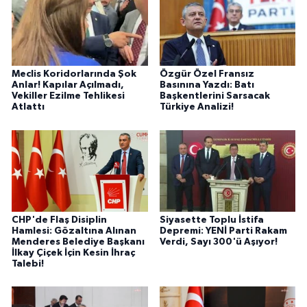
Meclis Koridorlarında Şok
Özgür Özel Fransız
Anlar! Kapılar Açılmadı,
Basınına Yazdı: Batı
Vekiller Ezilme Tehlikesi
Başkentlerini Sarsacak
Atlattı
Türkiye Analizi!
CHP'de Flaş Disiplin
Siyasette Toplu İstifa
Hamlesi: Gözaltına Alınan
Depremi: YENİ Parti Rakam
Menderes Belediye Başkanı
Verdi, Sayı 300'ü Aşıyor!
İlkay Çiçek İçin Kesin İhraç
Talebi!