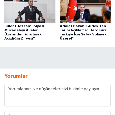
Bülent Tezcan: "Siyasi
Adalet Bakanı Gürlek'ten
Mücadeleyi Aileler
Tarihi Açıklama: "Terörsüz
Üzerinden Yürütmek
Türkiye İçin Şafak Sökmek
Acizliğin Zirvesi"
Üzere!"
Yorumlar