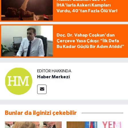
İHA'larla Askeri Kampları
Vurdu, 40'tan Fazla Ölü Var!
Doç. Dr. Vahap Coşkun'dan
Çerçeve Yasa Çıkışı: "İlk Defa
Bu Kadar Güçlü Bir Adım Atıldı!"
EDITÖR HAKKINDA
Haber Merkezi
Bunlar da ilginizi çekebilir