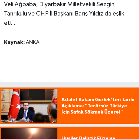
Veli Ağbaba, Diyarbakır Milletvekili Sezgin
Tanrıkulu ve CHP İl Başkanı Barış Yıldız da eşlik
etti.
Kaynak:
ANKA
Adalet Bakanı Gürlek'ten Tarihi
Açıklama: "Terörsüz Türkiye
İçin Şafak Sökmek Üzere!"
Husiler Balistik Füze ve