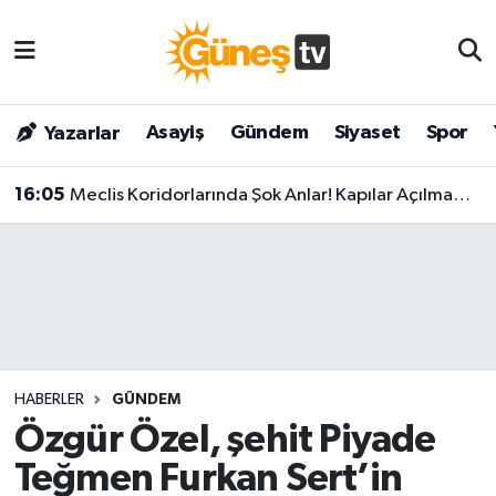
Asayiş
Malatya Nöbetçi Eczaneler
Asayiş
Gündem
Siyaset
Spor
Yazarlar
Bilim & Teknoloji
Malatya Hava Durumu
16:05
Meclis Koridorlarında Şok Anlar! Kapılar Açılmadı, Vekiller Ezilme Tehlikesi Atlattı
Dünya
Malatya Namaz Vakitleri
Eğitim
Malatya Trafik Yoğunluk Haritası
Gündem
Süper Lig Puan Durumu ve Fikstür
Kültür & Sanat
Tüm Manşetler
HABERLER
GÜNDEM
Magazin
Son Dakika Haberleri
Özgür Özel, şehit Piyade
Teğmen Furkan Sert’in
Siyaset
Haber Arşivi