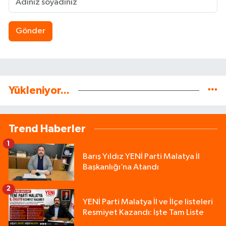
Gönder
Yükleniyor...
Trend Haberler
1
Barış Yıldız YENİ Parti Malatya İl
Başkanlığı’na Atandı
2
YENİ Parti Malatya İl ve İlçe listeleri
Resmiyet Kazandı: İşte Tam Liste