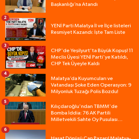
Başkanlığı’na Atandı
2
YENİ Parti Malatya İl ve İlçe listeleri
Resmiyet Kazandı: İşte Tam Liste
3
CHP'de Yeşilyurt'ta Büyük Kopuş! 11
Meclis Üyesi YENİ Parti'ye Katıldı,
CHP Tek Üyeyle Kaldı
4
Malatya’da Kuyumcuları ve
Vatandaşı Şoke Eden Operasyon: 9
Milyonluk Tuzağı Polis Bozdu!
5
Kılıçdaroğlu'ndan TBMM'de
Bomba İddia: 76 AK Partili
Milletvekili Sahte Oy Pusulası
Kullandı!
6
Hasat Dönüşü Can Pazarı! Malatya-