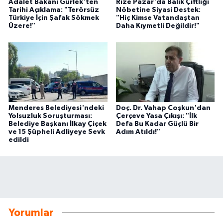
Adalet Bakanı Gürlek'ten
Rize Pazar'da Balık Çiftliği
Tarihi Açıklama: "Terörsüz
Nöbetine Siyasi Destek:
Türkiye İçin Şafak Sökmek
"Hiç Kimse Vatandaştan
Üzere!"
Daha Kıymetli Değildir!"
Menderes Belediyesi'ndeki
Doç. Dr. Vahap Coşkun'dan
Yolsuzluk Soruşturması:
Çerçeve Yasa Çıkışı: "İlk
Belediye Başkanı İlkay Çiçek
Defa Bu Kadar Güçlü Bir
ve 15 Şüpheli Adliyeye Sevk
Adım Atıldı!"
edildi
Yorumlar