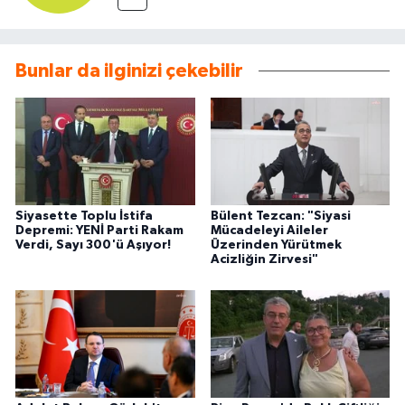
Bunlar da ilginizi çekebilir
Siyasette Toplu İstifa
Bülent Tezcan: "Siyasi
Depremi: YENİ Parti Rakam
Mücadeleyi Aileler
Verdi, Sayı 300'ü Aşıyor!
Üzerinden Yürütmek
Acizliğin Zirvesi"