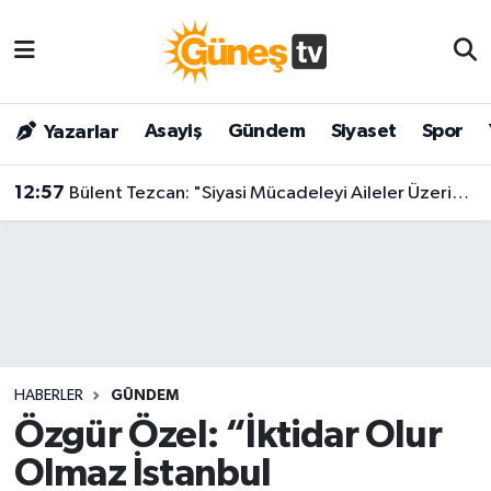
Asayiş
Malatya Nöbetçi Eczaneler
Asayiş
Gündem
Siyaset
Spor
Yazarlar
Bilim & Teknoloji
Malatya Hava Durumu
12:57
Bülent Tezcan: "Siyasi Mücadeleyi Aileler Üzerinden Yürütmek Acizliğin Zirvesi"
Dünya
Malatya Namaz Vakitleri
Eğitim
Malatya Trafik Yoğunluk Haritası
Gündem
Süper Lig Puan Durumu ve Fikstür
Kültür & Sanat
Tüm Manşetler
HABERLER
GÜNDEM
Magazin
Son Dakika Haberleri
Özgür Özel: “İktidar Olur
Olmaz İstanbul
Siyaset
Haber Arşivi