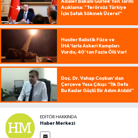
Adalet Bakanı Gürlek'ten Tarihi
Açıklama: "Terörsüz Türkiye
İçin Şafak Sökmek Üzere!"
Husiler Balistik Füze ve
İHA'larla Askeri Kampları
Vurdu, 40'tan Fazla Ölü Var!
Doç. Dr. Vahap Coşkun'dan
Çerçeve Yasa Çıkışı: "İlk Defa
Bu Kadar Güçlü Bir Adım Atıldı!"
EDITÖR HAKKINDA
Haber Merkezi