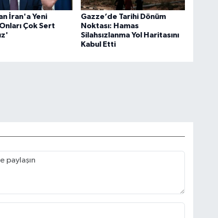
n İran'a Yeni
Gazze’de Tarihi Dönüm
'Onları Çok Sert
Noktası: Hamas
ız'
Silahsızlanma Yol Haritasını
Kabul Etti