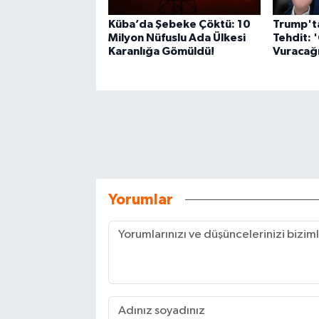
Küba’da Şebeke Çöktü: 10
Trump'ta
Milyon Nüfuslu Ada Ülkesi
Tehdit: 
Karanlığa Gömüldü!
Vuracağ
Yorumlar