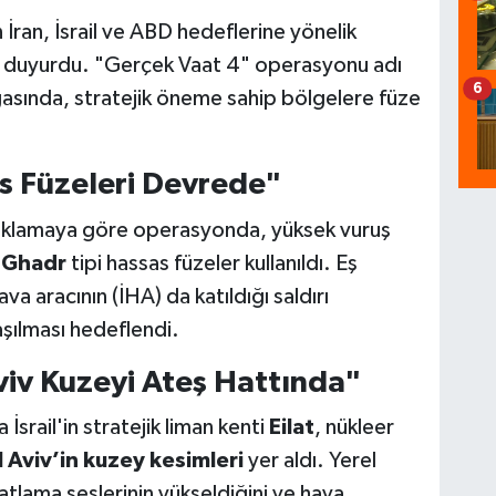
İran, İsrail ve ABD hedeflerine yönelik
ını duyurdu. "Gerçek Vaat 4" operasyonu adı
6
gasında, stratejik öneme sahip bölgelere füze
 Füzeleri Devrede"
 açıklamaya göre operasyonda, yüksek vuruş
 Ghadr
tipi hassas füzeler kullanıldı. Eş
va aracının (İHA) da katıldığı saldırı
şılması hedeflendi.
viv Kuzeyi Ateş Hattında"
srail'in stratejik liman kenti
Eilat
, nükleer
l Aviv’in kuzey kesimleri
yer aldı. Yerel
tlama seslerinin yükseldiğini ve hava