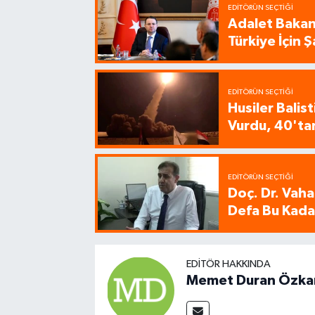
EDITÖRÜN SEÇTIĞI
Adalet Bakanı
Türkiye İçin
EDITÖRÜN SEÇTIĞI
Husiler Balis
Vurdu, 40'tan
EDITÖRÜN SEÇTIĞI
Doç. Dr. Vaha
Defa Bu Kadar
EDITÖR HAKKINDA
Memet Duran Özka