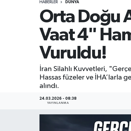
HABERLER
DÜNYA
Orta Doğu A
Spor
Yaşam
Vaat 4" Haml
Vuruldu!
İran Silahlı Kuvvetleri, "Ger
Hassas füzeler ve İHA’larla ge
alındı.
24.03.2026 - 08:38
YAYINLANMA