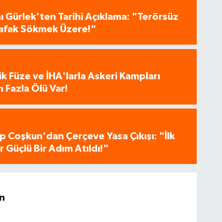
 Gürlek'ten Tarihi Açıklama: "Terörsüz
 Şafak Sökmek Üzere!"
tik Füze ve İHA'larla Askeri Kampları
 Fazla Ölü Var!
p Coşkun'dan Çerçeve Yasa Çıkışı: "İlk
 Güçlü Bir Adım Atıldı!"
n