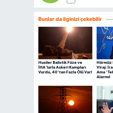
Bunlar da ilginizi çekebilir
Husiler Balistik Füze ve
Hürmüz B
İHA'larla Askeri Kampları
Viraj: İ
Vurdu, 40'tan Fazla Ölü Var!
Ama 'Te
Alarmı!