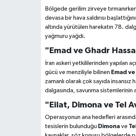
Bölgede gerilim zirveye tırmanırken 
devasa bir hava saldırısı başlattığ
altında yürütülen harekatın 78. dal
yağmuru yağdı.
"Emad ve Ghadr Hassas
İran askeri yetkililerinden yapılan
gücü ve menziliyle bilinen
Emad ve
zamanlı olarak çok sayıda insansız ha
dalgasında, savunma sistemlerinin a
"Eilat, Dimona ve Tel A
Operasyonun ana hedefleri arasında İ
tesislerin bulunduğu
Dimona
ve
Te
kaynaklar, söz konusu bölgelerde pa