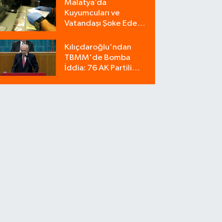
Malatya’da
Kuyumcuları ve
Vatandaşı Şoke Eden
Operasyon: 9
Milyonluk Tuzağı Polis
Kılıçdaroğlu'ndan
Bozdu!
TBMM'de Bomba
İddia: 76 AK Partili
Milletvekili Sahte Oy
Pusulası Kullandı!