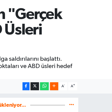
an "Gerçek
 Üsleri
 saldırılarını başlattı.
noktaları ve ABD üsleri hedef
-
+
A
A
ükleniyor...