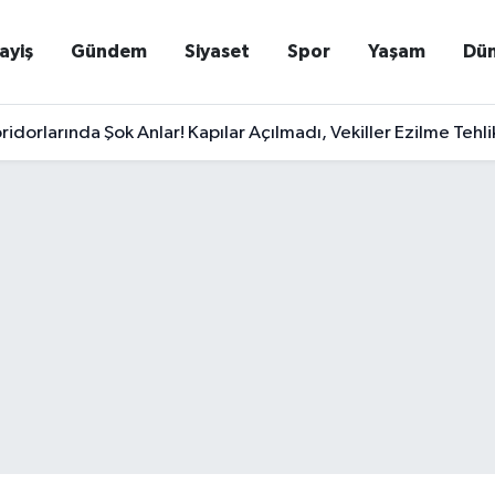
ayiş
Gündem
Siyaset
Spor
Yaşam
Dü
ridorlarında Şok Anlar! Kapılar Açılmadı, Vekiller Ezilme Tehlik