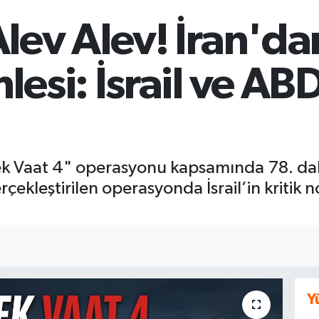
lev Alev! İran'd
esi: İsrail ve ABD
çek Vaat 4" operasyonu kapsamında 78. dalga
rçekleştirilen operasyonda İsrail’in kritik 
Y