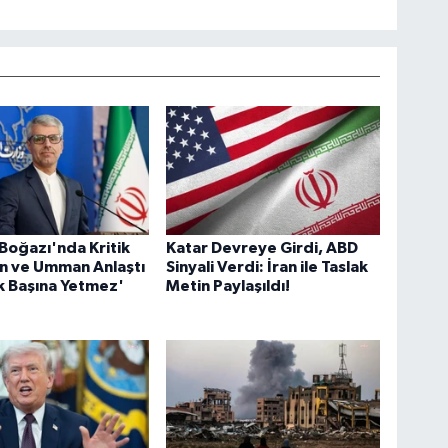
oğazı'nda Kritik
Katar Devreye Girdi, ABD
ran ve Umman Anlaştı
Sinyali Verdi: İran ile Taslak
k Başına Yetmez'
Metin Paylaşıldı!