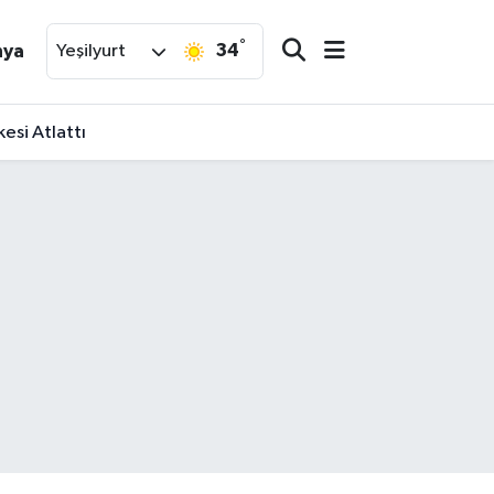
°
34
nya
Yeşilyurt
esi Atlattı