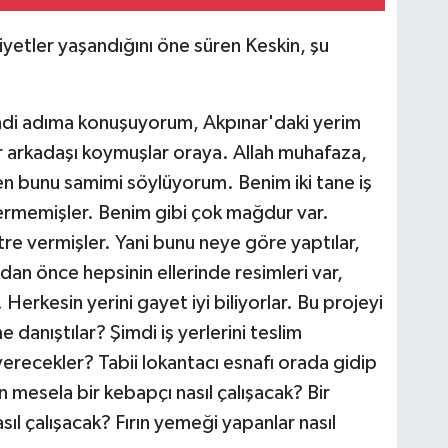
iyetler yaşandığını öne süren Keskin, şu
endi adıma konuşuyorum, Akpınar'daki yerim
 arkadaşı koymuşlar oraya. Allah muhafaza,
en bunu samimi söylüyorum. Benim iki tane iş
i vermemişler. Benim gibi çok mağdur var.
e vermişler. Yani bunu neye göre yaptılar,
adan önce hepsinin ellerinde resimleri var,
ar. Herkesin yerini gayet iyi biliyorlar. Bu projeyi
e danıştılar? Şimdi iş yerlerini teslim
 verecekler? Tabii lokantacı esnafı orada gidip
 mesela bir kebapçı nasıl çalışacak? Bir
asıl çalışacak? Fırın yemeği yapanlar nasıl