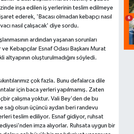
inde inşa edilen iş yerlerinin teslim edilmeye
 işaret ederek, 'Bacası olmadan kebapçı nasıl
6
avacı nasıl çalışacak' diye sordu.
aşlanmasının ardından yaşanan sorunları
 ve Kebapçılar Esnaf Odası Başkanı Murat
kli altyapının oluşturulmadığını söyledi.
 sıkıntılarımız çok fazla. Bunu defalarca dile
antalar için baca yerleri yapılmamış. Zaten
hiçbir çalışma yoktur. Vali Bey'den de bu
de sağ olsun üçüncü aydan beri randevu
rleri teslim ediliyor. Esnaf gidiyor, ruhsat
ediyesi'nden imza alıyorlar. Ruhsata uygun bir