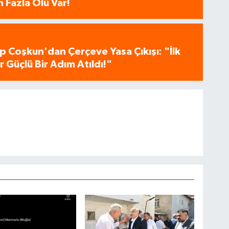
 Fazla Ölü Var!
p Coşkun'dan Çerçeve Yasa Çıkışı: "İlk
 Güçlü Bir Adım Atıldı!"