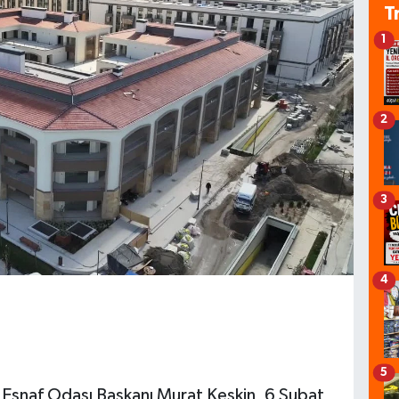
T
1
2
3
4
5
 Esnaf Odası Başkanı Murat Keskin, 6 Şubat