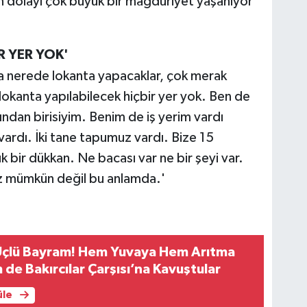
en dolayı çok büyük bir mağduriyet yaşanıyor
R YER YOK'
ama nerede lokanta yapacaklar, çok merak
kanta yapılabilecek hiçbir yer yok. Ben de
ndan birisiyim. Benim de iş yerim vardı
vardı. İki tane tapumuz vardı. Bize 15
k bir dükkan. Ne bacası var ne bir şeyi var.
iz mümkün değil bu anlamda.'
Üçlü Bayram! Hem Yuvaya Hem Arıtma
 de Bakırcılar Çarşısı’na Kavuştular
üle