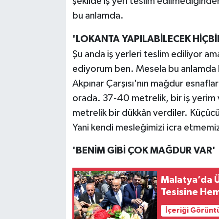
şekilde iş yeri teslim edilmediğind
bu anlamda.
'LOKANTA YAPILABİLECEK HİÇBİ
Şu anda iş yerleri teslim ediliyor 
ediyorum ben. Mesela bu anlamda lo
Akpınar Çarşısı'nın mağdur esnafları
orada. 37-40 metrelik, bir iş yerim 
metrelik bir dükkân verdiler. Küçücü
Yani kendi mesleğimizi icra etmem
'BENİM GİBİ ÇOK MAĞDUR VAR'
Malatya’da 
Tesisine Hem
İçeriği Görünt