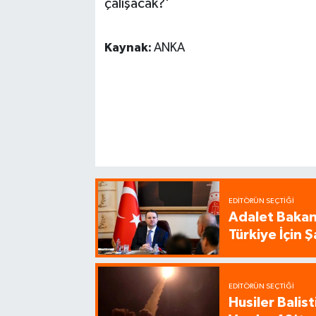
çalışacak?'
Kaynak:
ANKA
EDITÖRÜN SEÇTIĞI
Adalet Bakanı
Türkiye İçin
EDITÖRÜN SEÇTIĞI
Husiler Balis