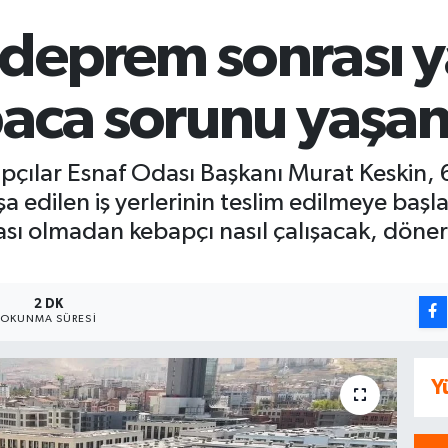
deprem sonrası ya
baca sorunu yaşand
pçılar Esnaf Odası Başkanı Murat Keskin,
a edilen iş yerlerinin teslim edilmeye başl
sı olmadan kebapçı nasıl çalışacak, dönerci
2 DK
OKUNMA SÜRESI
Y