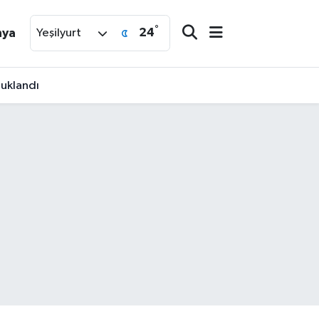
°
24
nya
Yeşilyurt
tuklandı