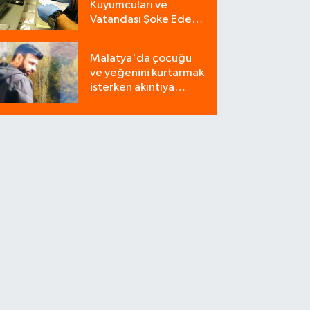
Kuyumcuları ve
Vatandaşı Şoke Eden
Operasyon: 9
Milyonluk Tuzağı Polis
Malatya'da çocuğu
Bozdu!
ve yeğenini kurtarmak
isterken akıntıya
kapılan bir kişi
yaşamını yitirdi