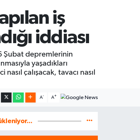
pılan iş
ığı iddiası
 6 Şubat depremlerinin
anmasıyla yaşadıkları
 nasıl çalışacak, tavacı nasıl
-
+
A
A
ükleniyor...