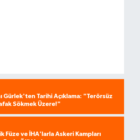
 Gürlek'ten Tarihi Açıklama: "Terörsüz
 Şafak Sökmek Üzere!"
tik Füze ve İHA'larla Askeri Kampları