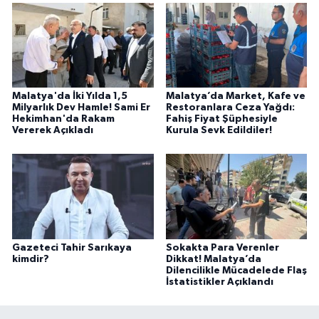
Malatya'da İki Yılda 1,5
Malatya’da Market, Kafe ve
Milyarlık Dev Hamle! Sami Er
Restoranlara Ceza Yağdı:
Hekimhan'da Rakam
Fahiş Fiyat Şüphesiyle
Vererek Açıkladı
Kurula Sevk Edildiler!
Gazeteci Tahir Sarıkaya
Sokakta Para Verenler
kimdir?
Dikkat! Malatya’da
Dilencilikle Mücadelede Flaş
İstatistikler Açıklandı