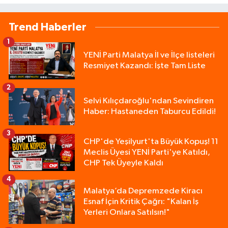
Trend Haberler
1
YENİ Parti Malatya İl ve İlçe listeleri
Resmiyet Kazandı: İşte Tam Liste
2
Selvi Kılıçdaroğlu'ndan Sevindiren
Haber: Hastaneden Taburcu Edildi!
3
CHP'de Yeşilyurt'ta Büyük Kopuş! 11
Meclis Üyesi YENİ Parti'ye Katıldı,
CHP Tek Üyeyle Kaldı
4
Malatya’da Depremzede Kiracı
Esnaf İçin Kritik Çağrı: "Kalan İş
Yerleri Onlara Satılsın!"