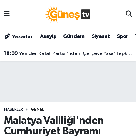
Asayiş
Malatya Nöbetçi Eczaneler
Asayiş
Gündem
Siyaset
Spor
Yazarlar
Bilim & Teknoloji
Malatya Hava Durumu
18:09
Yeniden Refah Partisi'nden 'Çerçeve Yasa' Tepkisi: "Bilmediğimiz Kanuna 'Evet' Diyemeyiz"
Dünya
Malatya Namaz Vakitleri
Eğitim
Malatya Trafik Yoğunluk Haritası
Gündem
Süper Lig Puan Durumu ve Fikstür
Kültür & Sanat
Tüm Manşetler
HABERLER
GENEL
Magazin
Son Dakika Haberleri
Malatya Valiliği'nden
Cumhuriyet Bayramı
Siyaset
Haber Arşivi