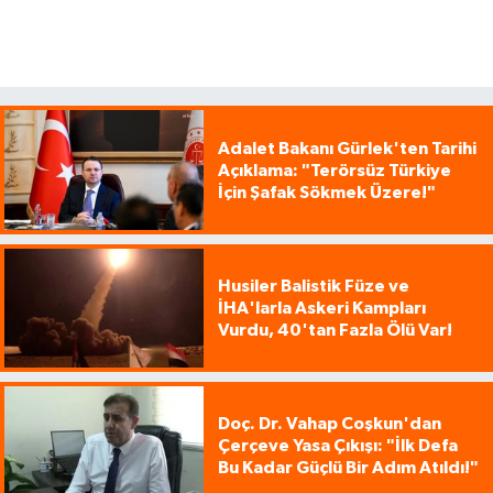
Adalet Bakanı Gürlek'ten Tarihi
Açıklama: "Terörsüz Türkiye
İçin Şafak Sökmek Üzere!"
Husiler Balistik Füze ve
İHA'larla Askeri Kampları
Vurdu, 40'tan Fazla Ölü Var!
Doç. Dr. Vahap Coşkun'dan
Çerçeve Yasa Çıkışı: "İlk Defa
Bu Kadar Güçlü Bir Adım Atıldı!"