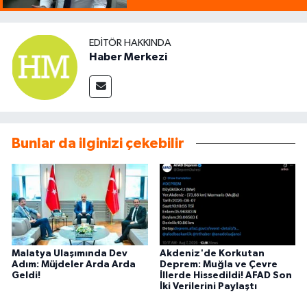
EDITÖR HAKKINDA
Haber Merkezi
Bunlar da ilginizi çekebilir
Malatya Ulaşımında Dev
Akdeniz'de Korkutan
Adım: Müjdeler Arda Arda
Deprem: Muğla ve Çevre
Geldi!
İllerde Hissedildi! AFAD Son
İki Verilerini Paylaştı