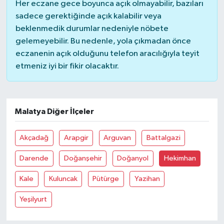
Her eczane gece boyunca açık olmayabilir, bazıları
sadece gerektiğinde açık kalabilir veya
beklenmedik durumlar nedeniyle nöbete
gelemeyebilir. Bu nedenle, yola çıkmadan önce
eczanenin açık olduğunu telefon aracılığıyla teyit
etmeniz iyi bir fikir olacaktır.
Malatya Diğer İlçeler
Akçadağ
Arapgir
Arguvan
Battalgazi
Darende
Doğanşehir
Doğanyol
Hekimhan
Kale
Kuluncak
Pütürge
Yazihan
Yeşilyurt