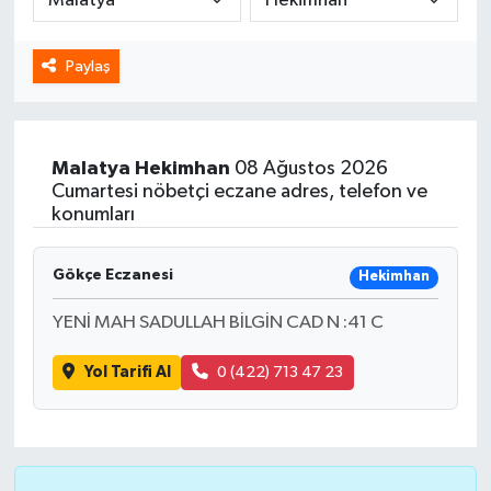
Spor
Paylaş
Yaşam
Malatya
Hekimhan
08 Ağustos 2026
Cumartesi nöbetçi eczane adres, telefon ve
konumları
Gökçe Eczanesi
Hekimhan
YENİ MAH SADULLAH BİLGİN CAD N :41 C
Yol Tarifi Al
0 (422) 713 47 23