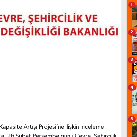
1
2
3
4
5
pasite Artışı Projesi’ne ilişkin İnceleme
ı, 26 Şubat Perşembe günü Çevre, Şehircilik