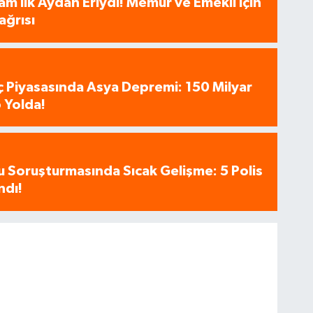
am İlk Aydan Eriydi! Memur ve Emekli İçin
ağrısı
aç Piyasasında Asya Depremi: 150 Milyar
 Yolda!
u Soruşturmasında Sıcak Gelişme: 5 Polis
ndı!