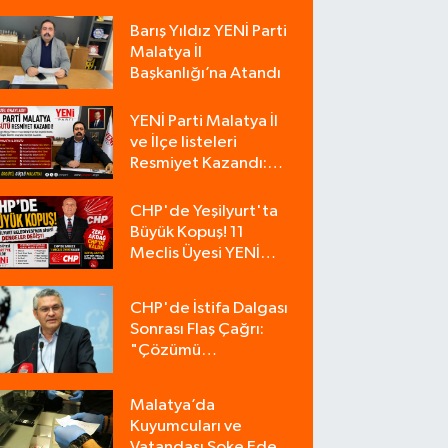
Barış Yıldız YENİ Parti
Malatya İl
Başkanlığı’na Atandı
YENİ Parti Malatya İl
ve İlçe listeleri
Resmiyet Kazandı:
İşte Tam Liste
CHP'de Yeşilyurt'ta
Büyük Kopuş! 11
Meclis Üyesi YENİ
Parti'ye Katıldı, CHP
Tek Üyeyle Kaldı
CHP'de İstifa Dalgası
Sonrası Flaş Çağrı:
"Çözümü
Bulacağımız Tek
Zemin Kurultaydır"
Malatya’da
Kuyumcuları ve
Vatandaşı Şoke Eden