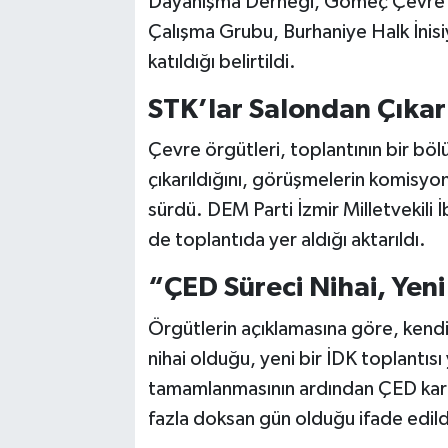
Dayanışma Derneği, Gömeç Çevre P
Çalışma Grubu, Burhaniye Halk İnisiya
katıldığı belirtildi.
STK’lar Salondan Çıkarı
Çevre örgütleri, toplantının bir böl
çıkarıldığını, görüşmelerin komisyon 
sürdü. DEM Parti İzmir Milletvekili
de toplantıda yer aldığı aktarıldı.
“ÇED Süreci Nihai, Yeni
Örgütlerin açıklamasına göre, kendil
nihai olduğu, yeni bir İDK toplantısı
tamamlanmasının ardından ÇED kararın
fazla doksan gün olduğu ifade edild