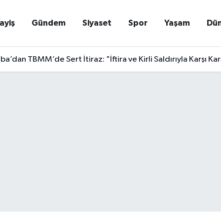
ayiş
Gündem
Siyaset
Spor
Yaşam
Dü
a’dan TBMM’de Sert İtiraz: "İftira ve Kirli Saldırıyla Karşı Kar