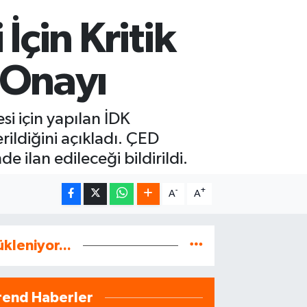
çin Kritik
 Onayı
si için yapılan İDK
ildiğini açıkladı. ÇED
 ilan edileceği bildirildi.
-
+
A
A
ükleniyor...
rend Haberler