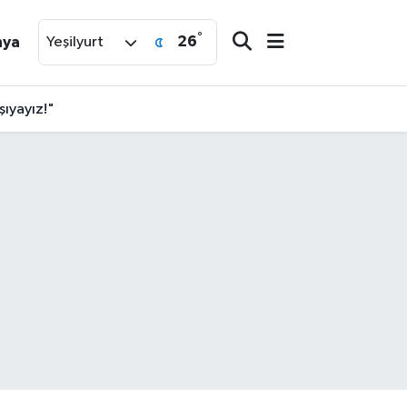
°
26
nya
Yeşilyurt
şıyayız!"