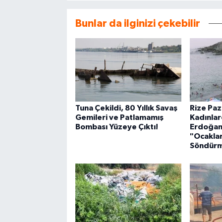
Bunlar da ilginizi çekebilir
Tuna Çekildi, 80 Yıllık Savaş
Rize Paz
Gemileri ve Patlamamış
Kadınla
Bombası Yüzeye Çıktı!
Erdoğan
"Ocaklar
Söndürm