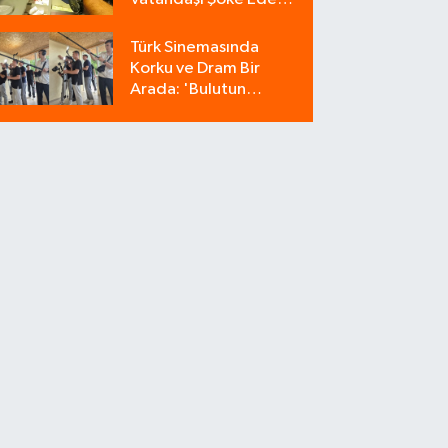
Operasyon: 9
Milyonluk Tuzağı Polis
Türk Sinemasında
Bozdu!
Korku ve Dram Bir
Arada: 'Bulutun
Azabı' Filminin
Çekimleri Amasya'da
Sürüyor