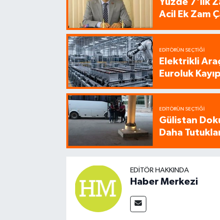
Yüzde 7'lik Z
Acil Ek Zam Ç
EDITÖRÜN SEÇTIĞI
Elektrikli Ar
Euroluk Kayıp
EDITÖRÜN SEÇTIĞI
Gülistan Dok
Daha Tutukla
EDITÖR HAKKINDA
Haber Merkezi