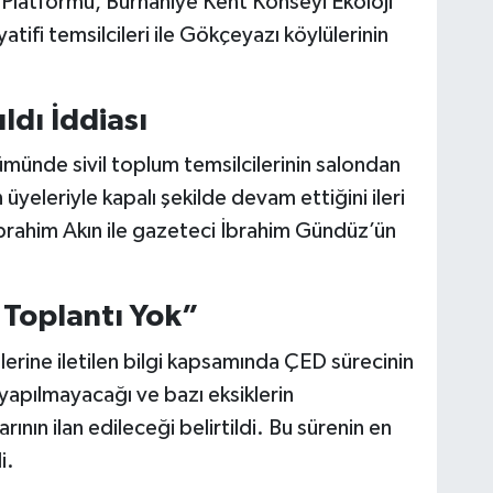
latformu, Burhaniye Kent Konseyi Ekoloji
tifi temsilcileri ile Gökçeyazı köylülerinin
ldı İddiası
ümünde sivil toplum temsilcilerinin salondan
üyeleriyle kapalı şekilde devam ettiğini ileri
 İbrahim Akın ile gazeteci İbrahim Gündüz’ün
 Toplantı Yok”
erine iletilen bilgi kapsamında ÇED sürecinin
 yapılmayacağı ve bazı eksiklerin
ın ilan edileceği belirtildi. Bu sürenin en
i.