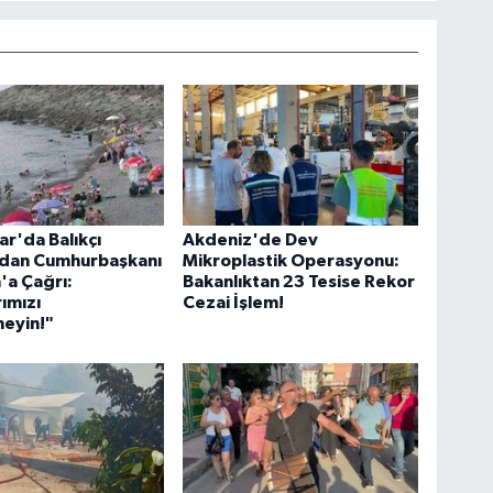
ar'da Balıkçı
Akdeniz'de Dev
rdan Cumhurbaşkanı
Mikroplastik Operasyonu:
'a Çağrı:
Bakanlıktan 23 Tesise Rekor
ımızı
Cezai İşlem!
eyin!"