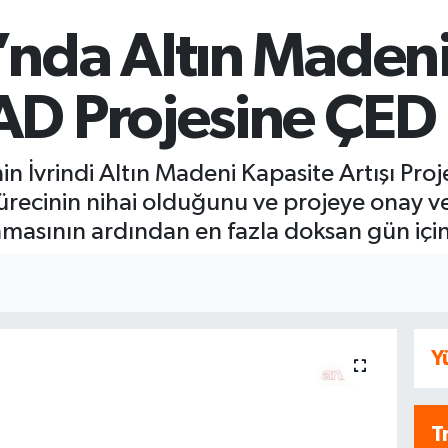
da Altın Madeni İ
AD Projesine ÇED
 İvrindi Altın Madeni Kapasite Artışı Proje
recinin nihai olduğunu ve projeye onay ver
masının ardından en fazla doksan gün içinde
Y
T