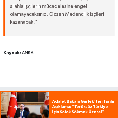
silahla işçilerin mücadelesine engel
olamayacaksınız. Özşen Madencilik işçileri
kazanacak."
Kaynak:
ANKA
Adalet Bakanı Gürlek'ten Tarihi
Açıklama: "Terörsüz Türkiye
İçin Şafak Sökmek Üzere!"