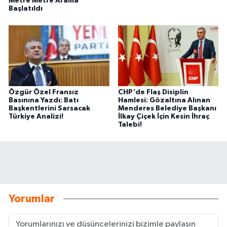
Metre Metre Arama
Başlatıldı
Özgür Özel Fransız
CHP'de Flaş Disiplin
Basınına Yazdı: Batı
Hamlesi: Gözaltına Alınan
Başkentlerini Sarsacak
Menderes Belediye Başkanı
Türkiye Analizi!
İlkay Çiçek İçin Kesin İhraç
Talebi!
Yorumlar