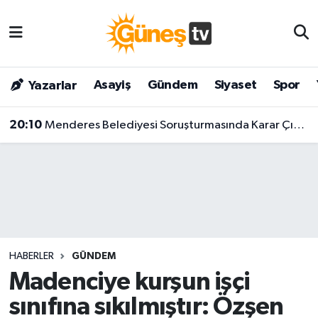
Asayiş
Malatya Nöbetçi Eczaneler
Asayiş
Gündem
Siyaset
Spor
Yazarlar
Bilim & Teknoloji
Malatya Hava Durumu
20:10
Menderes Belediyesi Soruşturmasında Karar Çıktı! Başkan Ve 9 Kişi Tutuklandı
Dünya
Malatya Namaz Vakitleri
Eğitim
Malatya Trafik Yoğunluk Haritası
Gündem
Süper Lig Puan Durumu ve Fikstür
Kültür & Sanat
Tüm Manşetler
HABERLER
GÜNDEM
Magazin
Son Dakika Haberleri
Madenciye kurşun işçi
sınıfına sıkılmıştır: Özşen
Siyaset
Haber Arşivi