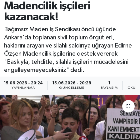
Madencilik işçileri
Spor
kazanacak!
Yaşam
Bağımsız Maden İş Sendikası öncülüğünde
Ankara'da toplanan sivil toplum örgütleri,
haklarını arayan ve silahlı saldırıya uğrayan Edirne
Özşen Madencilik işçilerine destek vererek
"Baskıyla, tehditle, silahla işçilerin mücadelesini
engelleyemeyeceksiniz" dedi.
15.06.2026 - 20:24
15.06.2026 - 20:28
1
YAYINLANMA
GÜNCELLEME
PAYLAŞIM
OKUNM