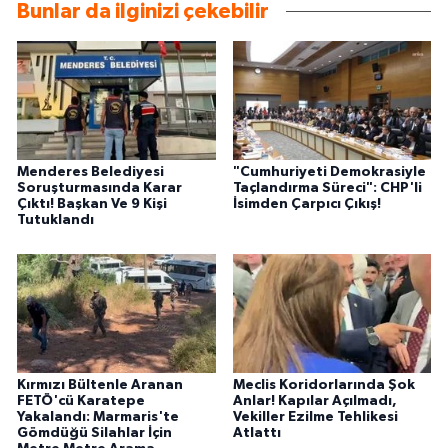
Bunlar da ilginizi çekebilir
Menderes Belediyesi
"Cumhuriyeti Demokrasiyle
Soruşturmasında Karar
Taçlandırma Süreci": CHP'li
Çıktı! Başkan Ve 9 Kişi
İsimden Çarpıcı Çıkış!
Tutuklandı
Kırmızı Bültenle Aranan
Meclis Koridorlarında Şok
FETÖ'cü Karatepe
Anlar! Kapılar Açılmadı,
Yakalandı: Marmaris'te
Vekiller Ezilme Tehlikesi
Gömdüğü Silahlar İçin
Atlattı