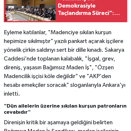
Demokrasiyle
Taçlandırma Süreci":
CHP'li İsimden Çarpıcı
Çıkış!
Eyleme katılanlar, "Madenciye sıkılan kurşun
hepimize sıkılmıştır" yazılı pankart açarak işçilere
yönelik çirkin saldırıyı sert bir dille kınadı. Sakarya
Caddesi'nde toplanan kalabalık, "İşgal, grev,
direniş, yaşasın Bağımsız Maden İş", "Özşen
Madencilik işçisi köle değildir" ve "AKP'den
hesabı emekçiler soracak" sloganlarıyla Ankara'yı
inletti.
"Dün ailelerin üzerine sıkılan kurşun patronların
cevabıdır"
Direnişin kritik bir aşamaya geldiğini belirten