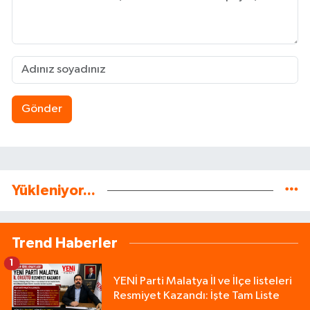
Gönder
Yükleniyor...
Trend Haberler
1
YENİ Parti Malatya İl ve İlçe listeleri
Resmiyet Kazandı: İşte Tam Liste