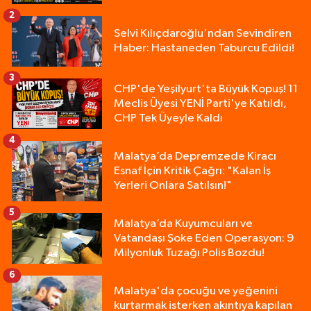
2
Selvi Kılıçdaroğlu'ndan Sevindiren
Haber: Hastaneden Taburcu Edildi!
3
CHP'de Yeşilyurt'ta Büyük Kopuş! 11
Meclis Üyesi YENİ Parti'ye Katıldı,
CHP Tek Üyeyle Kaldı
4
Malatya’da Depremzede Kiracı
Esnaf İçin Kritik Çağrı: "Kalan İş
Yerleri Onlara Satılsın!"
5
Malatya’da Kuyumcuları ve
Vatandaşı Şoke Eden Operasyon: 9
Milyonluk Tuzağı Polis Bozdu!
6
Malatya'da çocuğu ve yeğenini
kurtarmak isterken akıntıya kapılan