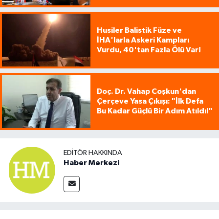
Husiler Balistik Füze ve
İHA'larla Askeri Kampları
Vurdu, 40'tan Fazla Ölü Var!
Doç. Dr. Vahap Coşkun'dan
Çerçeve Yasa Çıkışı: "İlk Defa
Bu Kadar Güçlü Bir Adım Atıldı!"
EDITÖR HAKKINDA
Haber Merkezi